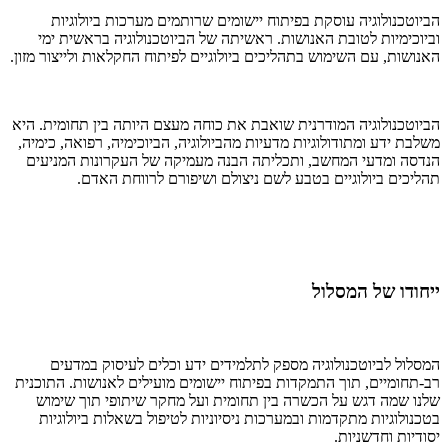
הביוטכנולוגיה עוסקת בפיתוח יישומים שרותמים מערכות ביולוגיות
וביוכימיות לטובת האנושות. ראשיתה של הביוטכנולוגיה בראשית ימי
האנושות, עם השימוש בתהליכים ביולוגיים לפיתוח החקלאות ולייצור מזון.
הביוטכנולוגיה המודרנית שואבת את כוחה מעצם היותה בין תחומית. היא
משלבת ידע ומתודולוגיות מדעיות מהביולוגיה, הביוכימיה, רפואה, כימיה,
הנדסה ומדעי המחשב, ותכליתה הבנה מעמיקה של העקרונות המניעים
תהליכים ביולוגיים בטבע לשם ניצולם ושיפורם לרווחת האדם.
ייחודו של המסלול
המסלול לביוטכנולוגיה מספק לתלמידים ידע וכלים לעיסוק במדעים
רב-תחומיים, תוך התמקדות בפיתוח יישומים מועילים לאנושות. התוכנית
שלנו שמה דגש על הכשרה בין תחומית ועל מחקר שיתופי תוך שימוש
בטכנולוגיות מתקדמות ובמערכות ניסיוניות לטיפול בשאלות ביולוגיות
יסודיות וחדשניות.