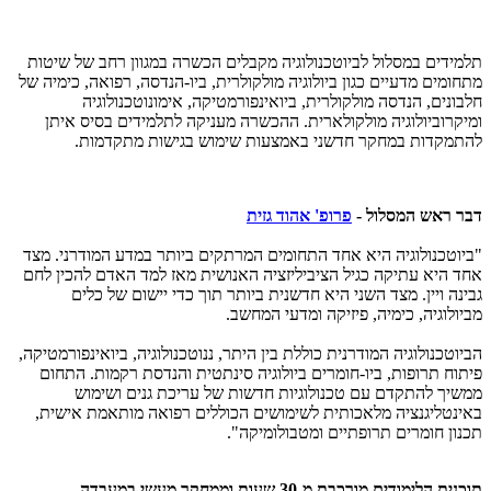
תלמידים במסלול לביוטכנולוגיה מקבלים הכשרה במגוון רחב של שיטות
מתחומים מדעיים כגון ביולוגיה מולקולרית, ביו-הנדסה, רפואה, כימיה של
חלבונים, הנדסה מולקולרית, ביואינפורמטיקה, אימונוטכנולוגיה
ומיקרוביולוגיה מולקולארית. ההכשרה מעניקה לתלמידים בסיס איתן
להתמקדות במחקר חדשני באמצעות שימוש בגישות מתקדמות.
דבר ראש המסלול -
פרופ' אהוד גזית
"ביוטכנולוגיה היא אחד התחומים המרתקים ביותר במדע המודרני. מצד
אחד היא עתיקה כגיל הציביליזציה האנושית מאז למד האדם להכין לחם
גבינה ויין. מצד השני היא חדשנית ביותר תוך כדי יישום של כלים
מביולוגיה, כימיה, פיזיקה ומדעי המחשב.
הביוטכנולוגיה המודרנית כוללת בין היתר, ננוטכנולוגיה, ביואינפורמטיקה,
פיתוח תרופות, ביו-חומרים ביולוגיה סינתטית והנדסת רקמות. התחום
ממשיך להתקדם עם טכנולוגיות חדשות של עריכת גנים ושימוש
באינטליגנציה מלאכותית לשימושים הכוללים רפואה מותאמת אישית,
תכנון חומרים תרופתיים ומטבולומיקה".
תוכנית הלימודים מורכבת מ-30 שעות וממחקר מעשי במעבדה.