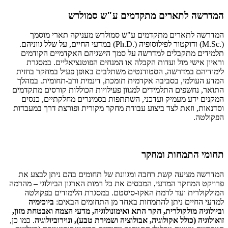
המדרשה לתארים מתקדמים ע"ש סמולרש
המדרשה לתארים מתקדמים ע"ש סמולרש מעניקה תארי מוסמך
(.M.Sc) ודוקטור לפילוסופיה (.Ph.D) במדעי החיים, על שלל גווניהם.
תלמידים מתקבלים למדרשה על סמך הישגיהם האקדמיים הקודמים
וראיון אישי מול ועדות הקבלה או המנחים הפוטנציאליים. במסגרת
לימודיהם במדרשה, הסטודנטים משתלבים באופן פעיל במחקר בחזית
המדע העולמי, בסביבה אקדמית תומכת, דינמית ורב-תחומית. במהלך
התואר, נחשפים התלמידים למגוון פעילויות הכוללות קורסים מתקדמים
המקנים ידע מעמיק ועדכני, השתתפות בסמינרים מחלקתיים, כנסים
וסדנאות, וזאת לצד ביצוע עבודת מחקר מקורית ופורצת דרך במעבדות
הפקולטה.
תחומי התמחות ומחקר
המדרשה מציעה קשת רחבה ומגוונת של תחומים בהם ניתן לבצע את
פרויקט המחקר המדעי, המכסים את כל רמות הארגון הביולוגי – מהרמה
המולקולרית ועד לרמת האקו-סיסטם. במסגרת הלימודים בפקולטה
למדעי החיים ניתן להתמחות באחד מן התחומים הבאים:
ביוכימיה
וביולוגיה מולקולרית, חקר התא ואימונולוגיה, מדעי הצמח ואבטחת מזון,
זואולוגיה (כולל אקולוגיה, אבולוציה ושמירת טבע), ונוירוביולוגיה
. כמו כן,