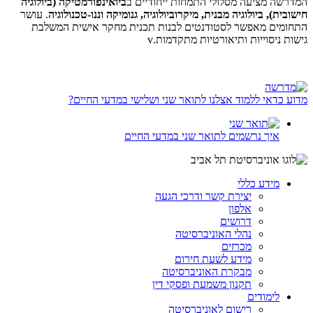
המדרשה מציעה מסלולי התמחות ייחודיים ב
ביואינפורמטיקה (ביולוגיה
חישובית), ביולוגיה מבנית, מיקרוביולוגיה, גנומיקה וננו-טכנולוגיה
. עושר
התחומים מאפשר לסטודנטים לבנות תכנית מחקר אישית המשלבת
גישות ניסוייות ותיאורטיות מתקדמות.v
מדוע כדאי ללמוד אצלנו לתואר שני ושלישי במדעי החיים?
איך נרשמים לתואר שני במדעי החיים
מידע כללי
יצירת קשר ודרכי הגעה
אלפון
דרושים
נהלי האוניברסיטה
מכרזים
מידע לשעת חירום
מבקרת האוניברסיטה
תקנון משמעת ופסקי דין
לימודים
רישום לאוניברסיטה