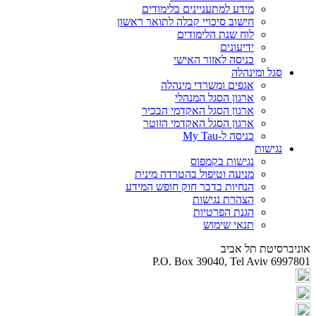
מידע למתעניינים בלימודים
חישוב סיכויי קבלה לתואר ראשון
לוח שנת הלימודים
ידיעונים
כניסה לאזור האישי
סגל ומינהלה
אגפים ומשרדי מינהלה
ארגון הסגל המנהלי
ארגון הסגל האקדמי הבכיר
ארגון הסגל האקדמי הזוטר
כניסה ל-My Tau
נגישות
נגישות בקמפוס
מניעה וטיפול בהטרדה מינית
הנחיות בדבר חוק חופש המידע
הצהרת נגישות
הגנת הפרטיות
תנאי שימוש
אוניברסיטת תל אביב
P.O. Box 39040, Tel Aviv 6997801