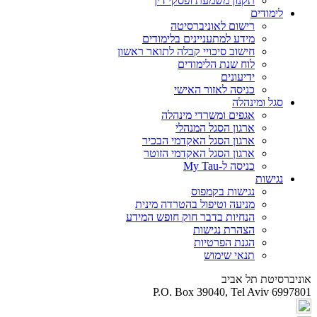
תקנון משמעת ופסקי דין
לימודים
רישום לאוניברסיטה
מידע למתעניינים בלימודים
חישוב סיכויי קבלה לתואר ראשון
לוח שנת הלימודים
ידיעונים
כניסה לאזור האישי
סגל ומינהלה
אגפים ומשרדי מינהלה
ארגון הסגל המנהלי
ארגון הסגל האקדמי הבכיר
ארגון הסגל האקדמי הזוטר
כניסה ל-My Tau
נגישות
נגישות בקמפוס
מניעה וטיפול בהטרדה מינית
הנחיות בדבר חוק חופש המידע
הצהרת נגישות
הגנת הפרטיות
תנאי שימוש
אוניברסיטת תל אביב
P.O. Box 39040, Tel Aviv 6997801