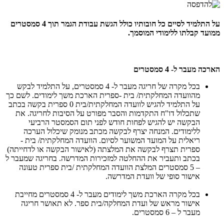
על התלמיד לסיים כל חובותיו כולל הגשת עבודת הגמר תוך 4 סמסטרים
ממועד קבלתו ללימודי המוסמך.
הארכה מעבר ל- 4 סמסטרים
בכל מקרה של חריגה מעבר ל- 4 סמסטרים, על התלמיד לבקש
מהוועדה המחלקתית/ בית -ספרית הארכת משך לימודים. לשם כך
על התלמיד להגיש לוועדה המחלקתית/בית 0 ספרית בקשה בכתב
שתכלול דו"ח התקדמות והסבר מפורט על הסיבות לחריגה. את
הבקשה יש להגיש לפחות חודש לפני תום הסמסטר הרביעי
ללימודים. המנחה יצרף לבקשה מכתב מנומק שיכלול הערכה
ריאלית על המועד המשוער לסיום. הוועדה המחלקתית/ בית -
ספרית תצרף לבקשה את המלצתה (לאישור הבקשה או לדחייתה)
בכתב ותעביר את ההחלטה למזכירות המדרשה. בחריגה שמעבר ל
– 5 סמסטרים המלצת הוועדה המחלקתית /בית ספרית טעונה
אישור סופי של וועדת המדרשה.
בכל מקרה הארכת משך לימודים מעבר ל- 4 סמסטרים מחייבת
אישור מראש של ועדת המחלקה/בית ספר. לא תאושר חריגה
מעבר ל – 6 סמסטרים.