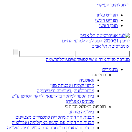
דילוג לתוכן העיקרי
תפריט עליון
תפריט ראשי
תוכן ראשי
ידיעון 2020/21
הפקולטה למדעי החיים
אוניברסיטת תל אביב
מערכת פניות
אזור אישי לסטודנטים.יות
להרשמה
מועמדים
בתי ספר
זואולוגיה
מדעי הצמח ואבטחת מזון
ניורוביולוגיה, ביוכימיה וביופיסיקה
בית הספר למחקר ביו-רפואי ולחקר הסרטן ע"ש
שמוניס (אנגלית)
תוכניות במסלול חד חוגי
ביולוגיה מורחב
תכנית חד חוגית מחקרית לתלמידים מצטיינים
תכנית חד חוגית עם הדגש באקולוגיה ואבולוציה
תכנית חד-חוגית בביולוגיה עם הדגש בביוטכנולוגיה