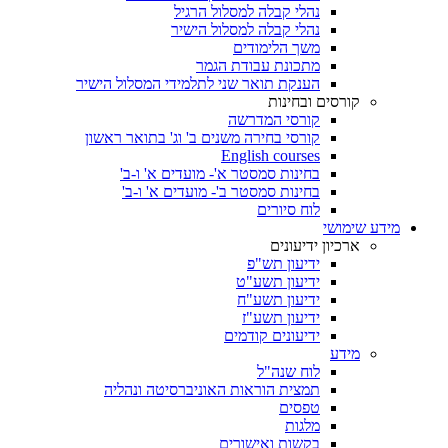
נהלי קבלה למסלול הרגיל
נהלי קבלה למסלול הישיר
משך הלימודים
מתכונת עבודת הגמר
הענקת תואר שני לתלמידי המסלול הישיר
קורסים ובחינות
קורסי המדרשה
קורסי בחירה משנים ב' וג' בתואר ראשון
English courses
בחינות סמסטר א'- מועדים א' ו-ב'
בחינות סמסטר ב'- מועדים א' ו-ב'
לוח סיורים
מידע שימושי
ארכיון ידיעונים
ידיעון תש"פ
ידיעון תשע"ט
ידיעון תשע"ח
ידיעון תשע"ז
ידיעונים קודמים
מידע
לוח שנה"ל
תמצית הוראות האוניברסיטה ונהליה
טפסים
מלגות
בקשות ואישורים