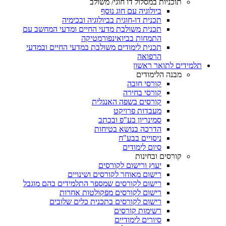
תוכניות במסלול דו חוגי/ משולב
ביולוגיה עם חוג נוסף
תכנית דו-חוגית בביולוגיה ובכימיה
תכנית משולבת מדעי החיים ומדעי המחשב עם
התמחות בביואינפורמטיקה
תכנית לימודים משולבת במדעי החיים ובמדעי
הרפואה
תלמידים לתואר ראשון
מבנה הלימודים
קורסי חובה
קורסי בחירה
קורסים בשפה האנגלית
מעבדות פרויקט
סמינריון בע"פ ובכתב
הדרכה בנושא בטיחות
ניסויים בבע"ח
סיום לימודים
קורסים ובחינות
יעוץ ורישום לקורסים
רישום מאוחר לקורסים ושינויים
רישום לקורסים שמספר התלמידים בהם מוגבל
רישום לקורסים מפקולטות אחרות
רישום לקורסים בתכנית כלים שלובים
רשימות קורסים
סיורים לימודיים