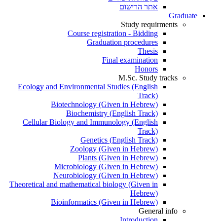
אתר הרישום
Graduate
Study requirments
Course registration - Bidding
Graduation procedures
Thesis
Final examination
Honors
M.Sc. Study tracks
Ecology and Environmental Studies (English
Track)
Biotechnology (Given in Hebrew)
Biochemistry (English Track)
Cellular Biology and Immunology (English
Track)
Genetics (English Track)
Zoology (Given in Hebrew)
Plants (Given in Hebrew)
Microbiology (Given in Hebrew)
Neurobiology (Given in Hebrew)
Theoretical and mathematical biology (Given in
Hebrew)
Bioinformatics (Given in Hebrew)
General info
Introduction