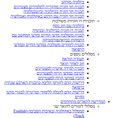
ביולוגיה מורחב
תכנית חד חוגית מחקרית לתלמידים מצטיינים
תכנית חד חוגית בביולוגיה וביוטכנולוגיה
תכנית חד חוגית עם הדגש באקולוגיה ואבולוציה
תוכניות דו חוגיות/ משולבות
ביולוגיה עם חוג נוסף
תכנית דו-חוגית בביולוגיה ובכימיה
תכנית משולבת מדעי החיים ומדעי המחשב עם
התמחות בביואינפורמטיקה
תכנית לימודים משולבת במדעי החיים ובמדעי
הרפואה
מסלולים נוספים
תעודת הוראה
חוג לאחר תואר
תכנית למידה אישית למצטיינים
חטיבה במדעי הרוח למצטיינים
הקבץ במדעי הרוח למצטיינים
דרישות קדם לקורסי הליבה בתכנית הארבע שנתית
ברפואה
דרישות קדם לקבלה ללימודי וטרינריה לבוגרי מדעי
החיים
המדרשה לתארים מתקדמים
מסלולי לימודים לתואר שני
המסלול באקולוגיה ובאיכות הסביבה (English
Track)