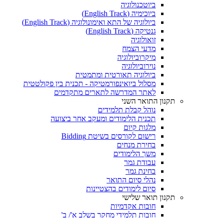
ביוטכנולוגיה
ביוכימיה (English Track)
ביולוגיה של התא ואימונולוגיה (English Track)
גנטיקה (English Track)
זואולוגיה
מדעי הצמח
מיקרוביולוגיה
נוירוביולוגיה
ביולוגיה תאורטית ומתמטית
מסלול ביואינפורמטיקה - תכנית בין פקולטטית
לאתר המדרשה לתארים מתקדמים
תקנון התואר השני
נוהל קבלת תלמידים
תכנית הלימודים ומעקב אחר ביצועה
מלגות קיום
רישום לקורסים בשיטת Bidding
בחירת מנחים
משך הלימודים
עבודת גמר
בחינת גמר
נהלי סיום התואר
סיום לימודים בהצטיינות
תקנון תואר שלישי
חובות אקדמיות
חובות תלמידי מחקר בשלב א'/ ב'