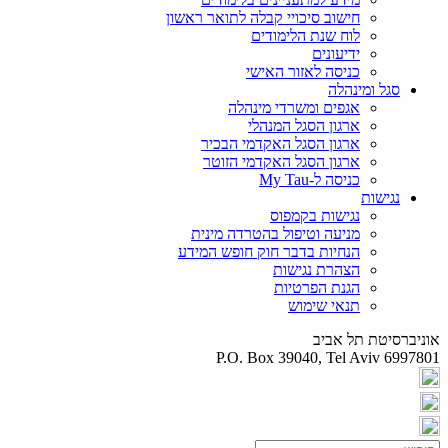
חישוב סיכויי קבלה לתואר ראשון
לוח שנת הלימודים
ידיעונים
כניסה לאזור האישי
סגל ומינהלה
אגפים ומשרדי מינהלה
ארגון הסגל המנהלי
ארגון הסגל האקדמי הבכיר
ארגון הסגל האקדמי הזוטר
כניסה ל-My Tau
נגישות
נגישות בקמפוס
מניעה וטיפול בהטרדה מינית
הנחיות בדבר חוק חופש המידע
הצהרת נגישות
הגנת הפרטיות
תנאי שימוש
אוניברסיטת תל אביב
P.O. Box 39040, Tel Aviv 6997801