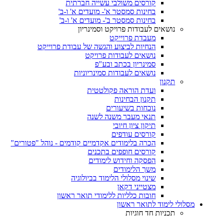
קורסים משולבי עשייה חברתית
בחינות סמסטר א'- מועדים א' ו-ב'
בחינות סמסטר ב'- מועדים א' ו-ב'
נושאים לעבודות פרויקט וסמינריון
מעבדת פרוייקט
הנחיות לביצוע והגשה של עבודת פרוייקט
נושאים לעבודות פרויקט
סמינריון בכתב ובע"פ
נושאים לעבודות סמינריוניות
תקנון
ועדת הוראה פקולטטית
תקנון הבחינות
נוכחות בשיעורים
תנאי מעבר משנה לשנה
תיקון ציון חיובי
קורסים עודפים
הכרה בלימודים אקדמיים קודמים - נוהל "פטורים"
קורסים חופפים בתכנים
הפסקה וחידוש לימודים
משך הלימודים
שינוי מסלולי הלימוד בביולוגיה
מצטייני דקאן
חובות כלליות ללימודי תואר ראשון
מסלולי לימוד לתואר ראשון
תכניות חד חוגיות