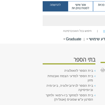
ניות
אזור אישי
להרשמה
לסטודנטים.יות
ה
חיפוש בכל האוניברסיטה
דע שימושי
Graduate
|
בתי הספר
בית הספר לזואולוגיה
בית הספר למדעי הצמח ואבטחת
מזון
בית הספר לניורוביולוגיה, ביוכימיה
וביופיסיקה
בית הספר למחקר ביו-רפואי ולחקר
הסרטן ע"ש שמוניס (אנגלית)