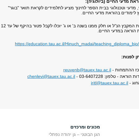
את מדעי החיים (ביולוגיה):
 מדעי וטכנולוגי בבית הספר לחינוך מציע לתלמידים לקראת תואר "בוגר"
 לימודים בהוראת מדעי החיים.
תלמידים שילמדו את המקבץ הנ"ל או חלק ממנו בשנה ב' או ג' יוכלו לקבל פטור בהיקף של עד 12
 הוראה במדעי החיים.
https://education.tau.ac.il/Hinuch_madai/teaching_diploma_bio
ן לפנות:
כז ההתמחות -
reuvenb@tauex.tau.ac.il
ראה - טלפון: 03-6407228 -
chenlevi@tauex.tau.ac.il
חוג -
iritl@tauex.tau.ac.il
מכונים ומרכזים
הגן הבוטני – גן יהודה נפתלי