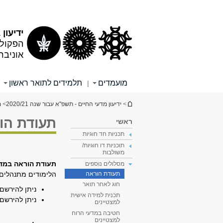
תוכן
תפריט
עליון
ראשי
ידיעון 2020/21
הפקולט
אוניבר
מועמדים
תלמידים לתואר ראשון
|
הינך נמצא כאן
>
ידיעון מדעי החיים - תשפ"א עבור שנה 2020/21
>
מ
תעודת הור
ראשי
תכניות חד חוגיות
תוכניות דו חוגיות/
משולבות
תעודת הוראה במדעי
מסלולים נוספים
הלימודים מתנהלים ב
תעודת הוראה
חוג לאחר תואר
ניתן להירשם לא
תכנית למידה אישית
ניתן להירשם לא
למצטיינים
חטיבה במדעי הרוח
למצטיינים