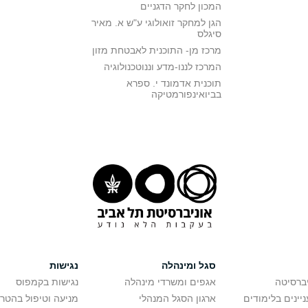
המכון לחקר הדגניים
הגן למחקר זואולוגי ע"ש א. מאיר
סיגלס
מרכז מן- התוכנית לאבטחת מזון
המרכז לננו-מדע וננוטכנולוגיה
תוכנית אדמונד י. ספרא
בביואינפורמטיקה
סגל ומינהלה
נגישות
יברסיטה
אגפים ומשרדי מינהלה
נגישות בקמפוס
יינים בלימודים
ארגון הסגל המנהלי
מניעה וטיפול בהטר