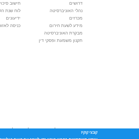
דרושים
חישוב סיכוי
נהלי האוניברסיטה
לוח שנת הל
מכרזים
ידיעונים
מידע לשעת חירום
כניסה לאזור
מבקרת האוניברסיטה
תקנון משמעת ופסקי דין
אוניברסיטת תל אביב עושה כל מאמץ לכבד זכו
קובצי קוקיז
שנעשה בתכנים אלה לדעתך מפר זכויות
נא לפ