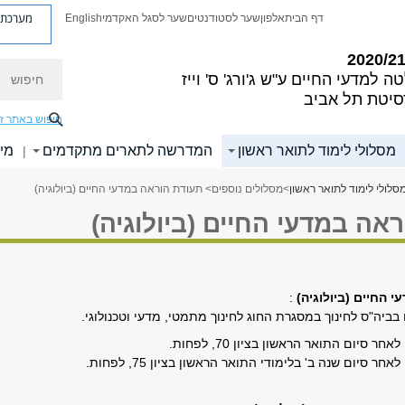
מערכת פ
דף הבית
אלפון
שער לסטודנטים
שער לסגל האקדמי
English
חיפוש
ה למדעי החיים
ע"ש ג'ורג' ס' וייז
סיטת תל אביב
חיפוש באתר ז
מסלולי לימוד לתואר ראשון
המדרשה לתארים מתקדמים
מי
|
סלולי לימוד לתואר ראשון
>
מסלולים נוספים
> תעודת הוראה במדעי החיים (ביולוגיה)
אה במדעי החיים (ביולוגיה)
 החיים (ביולוגיה)
:
ביה"ס לחינוך במסגרת החוג לחינוך מתמטי, מדעי וטכנולוגי.
חר סיום התואר הראשון בציון 70, לפחות.
חר סיום שנה ב' בלימודי התואר הראשון בציון 75, לפחות.