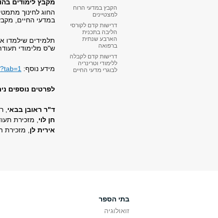
מקבץ לימודים בהור
הקבץ במדעי הרוח
החוג לחינוך מתמטי,
למצטיינים
במדעי החיים, מקבץ
דרישות קדם לקורסי
הליבה בתכנית
הארבע שנתית
ברפואה
ש"ס מלימודי תעודת
דרישות קדם לקבלה
ללימודי וטרינריה
מידע נוסף:
/?tab=1
לבוגרי מדעי החיים
לפרטים נוספים נית
ד"ר ראובן בבאי
, ר
חן לוי
, מזכירת תעודות הו
אירית לן
, מזכירת ה
בתי הספר
זואולוגיה