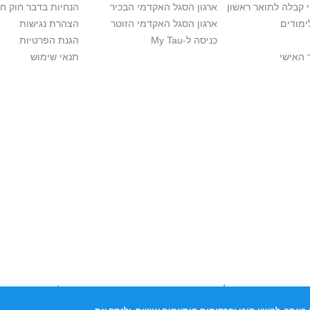
י קבלה לתואר ראשון
ארגון הסגל האקדמי הבכיר
הנחיות בדבר חוק ח
ימודים
ארגון הסגל האקדמי הזוטר
הצהרת נגישות
כניסה ל-My Tau
הגנת הפרטיות
 האישי
תנאי שימוש
יות יוצרים. אם בבעלותך זכויות יוצרים בתכנים שנמצאים פה ו/או השימוש ש
נות בהקדם לכתובת שכאן >>