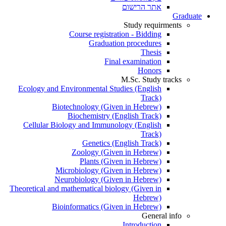
אתר הרישום
Graduate
Study requirments
Course registration - Bidding
Graduation procedures
Thesis
Final examination
Honors
M.Sc. Study tracks
Ecology and Environmental Studies (English
Track)
Biotechnology (Given in Hebrew)
Biochemistry (English Track)
Cellular Biology and Immunology (English
Track)
Genetics (English Track)
Zoology (Given in Hebrew)
Plants (Given in Hebrew)
Microbiology (Given in Hebrew)
Neurobiology (Given in Hebrew)
Theoretical and mathematical biology (Given in
Hebrew)
Bioinformatics (Given in Hebrew)
General info
Introduction