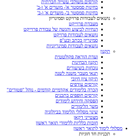
קורסים משולבי עשייה חברתית
בחינות סמסטר א'- מועדים א' ו-ב'
בחינות סמסטר ב'- מועדים א' ו-ב'
נושאים לעבודות פרויקט וסמינריון
מעבדת פרוייקט
הנחיות לביצוע והגשה של עבודת פרוייקט
נושאים לעבודות פרויקט
סמינריון בכתב ובע"פ
נושאים לעבודות סמינריוניות
תקנון
ועדת הוראה פקולטטית
תקנון הבחינות
נוכחות בשיעורים
תנאי מעבר משנה לשנה
תיקון ציון חיובי
קורסים עודפים
הכרה בלימודים אקדמיים קודמים - נוהל "פטורים"
קורסים חופפים בתכנים
הפסקה וחידוש לימודים
משך הלימודים
שינוי מסלולי הלימוד בביולוגיה
מצטייני דקאן
חובות כלליות ללימודי תואר ראשון
מסלולי לימוד לתואר ראשון
תכניות חד חוגיות