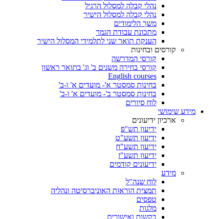
נהלי קבלה למסלול הרגיל
נהלי קבלה למסלול הישיר
משך הלימודים
מתכונת עבודת הגמר
הענקת תואר שני לתלמידי המסלול הישיר
קורסים ובחינות
קורסי המדרשה
קורסי בחירה משנים ב' וג' בתואר ראשון
English courses
בחינות סמסטר א'- מועדים א' ו-ב'
בחינות סמסטר ב'- מועדים א' ו-ב'
לוח סיורים
מידע שימושי
ארכיון ידיעונים
ידיעון תש"פ
ידיעון תשע"ט
ידיעון תשע"ח
ידיעון תשע"ז
ידיעונים קודמים
מידע
לוח שנה"ל
תמצית הוראות האוניברסיטה ונהליה
טפסים
מלגות
בקשות ואישורים