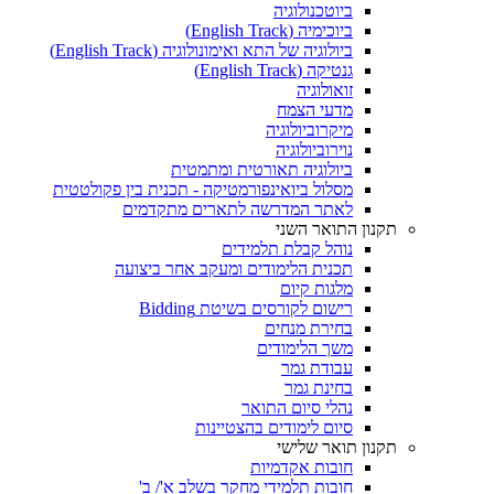
ביוטכנולוגיה
ביוכימיה (English Track)
ביולוגיה של התא ואימונולוגיה (English Track)
גנטיקה (English Track)
זואולוגיה
מדעי הצמח
מיקרוביולוגיה
נוירוביולוגיה
ביולוגיה תאורטית ומתמטית
מסלול ביואינפורמטיקה - תכנית בין פקולטטית
לאתר המדרשה לתארים מתקדמים
תקנון התואר השני
נוהל קבלת תלמידים
תכנית הלימודים ומעקב אחר ביצועה
מלגות קיום
רישום לקורסים בשיטת Bidding
בחירת מנחים
משך הלימודים
עבודת גמר
בחינת גמר
נהלי סיום התואר
סיום לימודים בהצטיינות
תקנון תואר שלישי
חובות אקדמיות
חובות תלמידי מחקר בשלב א'/ ב'