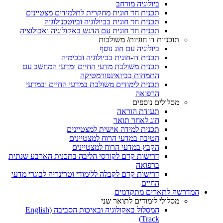
ביולוגיה מורחב
תכנית חד חוגית מחקרית לתלמידים מצטיינים
תכנית חד חוגית בביולוגיה וביוטכנולוגיה
תכנית חד חוגית עם הדגש באקולוגיה ואבולוציה
תוכניות דו חוגיות/ משולבות
ביולוגיה עם חוג נוסף
תכנית דו-חוגית בביולוגיה ובכימיה
תכנית משולבת מדעי החיים ומדעי המחשב עם
התמחות בביואינפורמטיקה
תכנית לימודים משולבת במדעי החיים ובמדעי
הרפואה
מסלולים נוספים
תעודת הוראה
חוג לאחר תואר
תכנית למידה אישית למצטיינים
חטיבה במדעי הרוח למצטיינים
הקבץ במדעי הרוח למצטיינים
דרישות קדם לקורסי הליבה בתכנית הארבע שנתית
ברפואה
דרישות קדם לקבלה ללימודי וטרינריה לבוגרי מדעי
החיים
המדרשה לתארים מתקדמים
מסלולי לימודים לתואר שני
המסלול באקולוגיה ובאיכות הסביבה (English
Track)