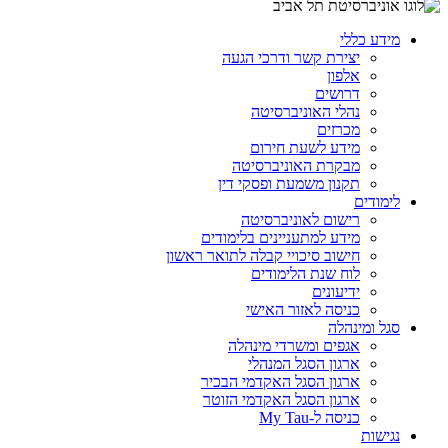
מידע כללי
יצירת קשר ודרכי הגעה
אלפון
דרושים
נהלי האוניברסיטה
מכרזים
מידע לשעת חירום
מבקרת האוניברסיטה
תקנון משמעת ופסקי דין
לימודים
רישום לאוניברסיטה
מידע למתעניינים בלימודים
חישוב סיכויי קבלה לתואר ראשון
לוח שנת הלימודים
ידיעונים
כניסה לאזור האישי
סגל ומינהלה
אגפים ומשרדי מינהלה
ארגון הסגל המנהלי
ארגון הסגל האקדמי הבכיר
ארגון הסגל האקדמי הזוטר
כניסה ל-My Tau
נגישות