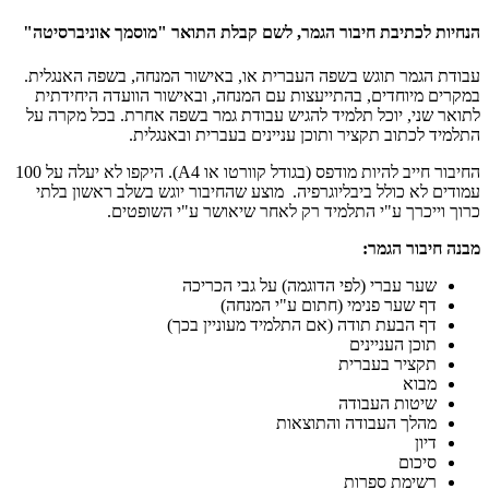
הנחיות לכתיבת חיבור הגמר, לשם קבלת התואר "מוסמך אוניברסיטה"
עבודת הגמר תוגש בשפה העברית או, באישור המנחה, בשפה האנגלית.
במקרים מיוחדים, בהתייעצות עם המנחה, ובאישור הוועדה היחידתית
לתואר שני, יוכל תלמיד להגיש עבודת גמר בשפה אחרת. בכל מקרה על
התלמיד לכתוב תקציר ותוכן עניינים בעברית ובאנגלית.
החיבור חייב להיות מודפס (בגודל קוורטו או
A4
). היקפו לא יעלה על 100
עמודים לא כולל ביבליוגרפיה. מוצע שהחיבור יוגש בשלב ראשון בלתי
כרוך וייכרך ע"י התלמיד רק לאחר שיאושר ע"י השופטים.
מבנה חיבור הגמר:
שער עברי (לפי הדוגמה) על גבי הכריכה
דף שער פנימי (חתום ע"י המנחה)
דף הבעת תודה (אם התלמיד מעוניין בכך)
תוכן העניינים
תקציר בעברית
מבוא
שיטות העבודה
מהלך העבודה והתוצאות
דיון
סיכום
רשימת ספרות