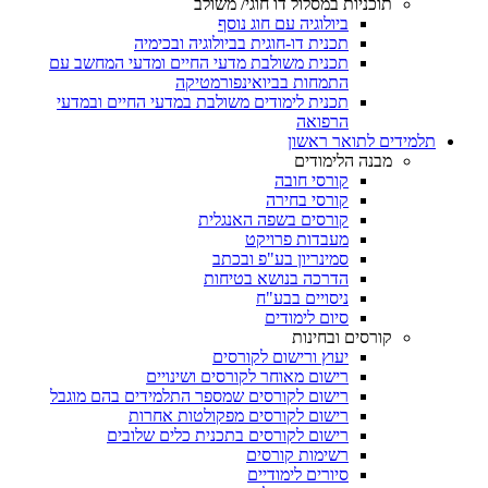
תוכניות במסלול דו חוגי/ משולב
ביולוגיה עם חוג נוסף
תכנית דו-חוגית בביולוגיה ובכימיה
תכנית משולבת מדעי החיים ומדעי המחשב עם
התמחות בביואינפורמטיקה
תכנית לימודים משולבת במדעי החיים ובמדעי
הרפואה
תלמידים לתואר ראשון
מבנה הלימודים
קורסי חובה
קורסי בחירה
קורסים בשפה האנגלית
מעבדות פרויקט
סמינריון בע"פ ובכתב
הדרכה בנושא בטיחות
ניסויים בבע"ח
סיום לימודים
קורסים ובחינות
יעוץ ורישום לקורסים
רישום מאוחר לקורסים ושינויים
רישום לקורסים שמספר התלמידים בהם מוגבל
רישום לקורסים מפקולטות אחרות
רישום לקורסים בתכנית כלים שלובים
רשימות קורסים
סיורים לימודיים