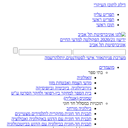
דילוג לתוכן העיקרי
תפריט עליון
תפריט ראשי
תוכן ראשי
ידיעון 2020/21
הפקולטה למדעי החיים
אוניברסיטת תל אביב
מערכת פניות
אזור אישי לסטודנטים.יות
להרשמה
מועמדים
בתי ספר
זואולוגיה
מדעי הצמח ואבטחת מזון
ניורוביולוגיה, ביוכימיה וביופיסיקה
בית הספר למחקר ביו-רפואי ולחקר הסרטן ע"ש
שמוניס (אנגלית)
תוכניות במסלול חד חוגי
ביולוגיה מורחב
תכנית חד חוגית מחקרית לתלמידים מצטיינים
תכנית חד חוגית עם הדגש באקולוגיה ואבולוציה
תכנית חד-חוגית בביולוגיה עם הדגש בביוטכנולוגיה