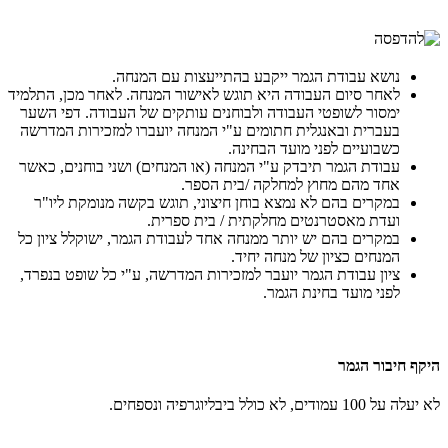
נושא עבודת הגמר ייקבע בהתייעצות עם המנחה.
לאחר סיום העבודה היא תוגש לאישור המנחה. לאחר מכן, התלמיד
ימסור לשופטי העבודה ולבוחנים עותקים של העבודה. דפי השער
בעברית ובאנגלית חתומים ע"י המנחה יועברו למזכירות המדרשה
כשבועיים לפני מועד הבחינה.
עבודת הגמר תיבדק ע"י המנחה (או המנחים) ושני בוחנים, כאשר
אחד מהם מחוץ למחלקה /בית הספר.
במקרים בהם לא נמצא בוחן חיצוני, תוגש בקשה מנומקת ליו"ר
ועדת מאסטרנטים מחלקתית / בית ספרית.
במקרים בהם יש יותר ממנחה אחד לעבודת הגמר, ישוקלל ציון כל
המנחים כציון של מנחה יחיד.
ציון עבודת הגמר יועבר למזכירות המדרשה, ע"י כל שופט בנפרד,
לפני מועד בחינת הגמר.
היקף חיבור הגמר
לא יעלה על 100 עמודים, לא כולל ביבליוגרפיה ונספחים.