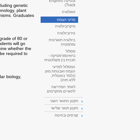
גנטיקה (English
cluding genetic
Track)
hnology, plant
זואולוגיה
anisms. Graduates
מדעי הצמח
מיקרוביולוגיה
נוירוביולוגיה
grade of 80 or
ביולוגיה תאורטית
dents will go
ומתמטית
ine whether the
מסלול
 be required to
ביואינפורמטיקה -
תכנית בין פקולטטית
המסלול למדעי
הצמח ואבטחת מזון
(נלמד באנגלית,
lar biology,
ללא תזה)
לאתר המדרשה
לתארים מתקדמים
תקנון התואר השני
תקנון תואר שלישי
קורסים ובחינות