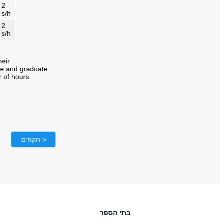
2
s/h
2
s/h
heir
te and graduate
 of hours.
< הקודם
בתי הספר