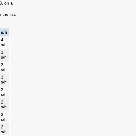
B, on a
the list.
s/h
4
s/h
3
s/h
2
s/h
3
s/h
2
s/h
2
s/h
3
s/h
2
s/h