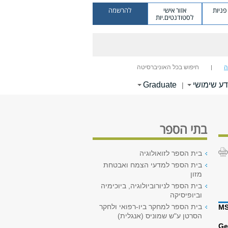
ניות
אזור אישי
להרשמה
לסטודנטים.יות
ה
חיפוש בכל האוניברסיטה
דע שימושי
Graduate
|
בתי הספר
בית הספר לזואולוגיה
בית הספר למדעי הצמח ואבטחת
מזון
בית הספר לניורוביולוגיה, ביוכימיה
וביופיסיקה
בית הספר למחקר ביו-רפואי ולחקר
MS
הסרטן ע"ש שמוניס (אנגלית)
Ge