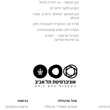
הגן הבוטני – גן יהודה נפתלי
המכון לחקר הדגניים
הגן למחקר זואולוגי ע"ש א. מאיר
סיגלס
מרכז מן- התוכנית לאבטחת מזון
המרכז לננו-מדע וננוטכנולוגיה
תוכנית אדמונד י. ספרא
בביואינפורמטיקה
סגל ומינהלה
נגישות
יברסיטה
אגפים ומשרדי מינהלה
נגישות בקמפוס