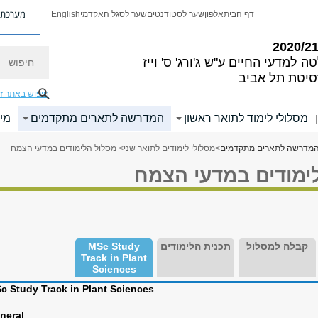
מערכת פ
דף הבית
אלפון
שער לסטודנטים
שער לסגל האקדמי
English
חיפוש
ה למדעי החיים
ע"ש ג'ורג' ס' וייז
סיטת תל אביב
חיפוש באתר ז
מסלולי לימוד לתואר ראשון
המדרשה לתארים מתקדמים
מי
|
מדרשה לתארים מתקדמים
>
מסלולי לימודים לתואר שני
> מסלול הלימודים במדעי הצמח
ימודים במדעי הצמח
קבלה למסלול
תכנית הלימודים
MSc Study
Track in Plant
Sciences
c Study Track in Plant Sciences
neral