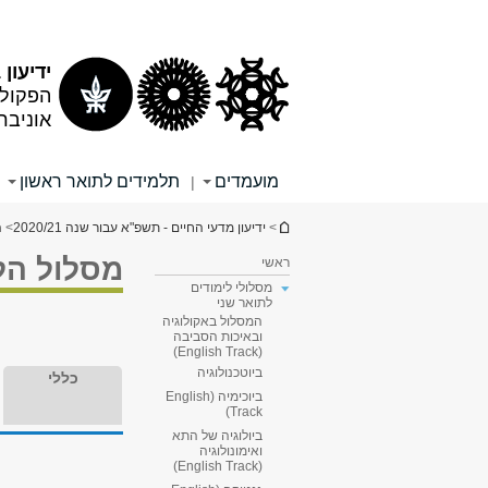
תוכן
תפריט
עליון
ראשי
ידיעון 2020/21
הפקולט
אוניבר
מועמדים
תלמידים לתואר ראשון
|
הינך נמצא כאן
>
ידיעון מדעי החיים - תשפ"א עבור שנה 2020/21
>
ה
מסלול הל
ראשי
מסלולי לימודים
לתואר שני
המסלול באקולוגיה
ובאיכות הסביבה
(English Track)
ביוטכנולוגיה
כללי
ביוכימיה (English
Track)
ביולוגיה של התא
ואימונולוגיה
(English Track)