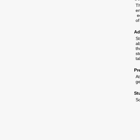
Th
en
ec
of
Ad
St
ab
th
st
ta
Pr
At
ge
St
Sc