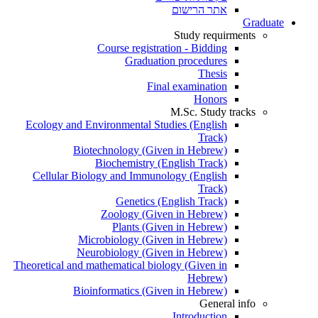
אתר הרישום
Graduate
Study requirments
Course registration - Bidding
Graduation procedures
Thesis
Final examination
Honors
M.Sc. Study tracks
Ecology and Environmental Studies (English
Track)
Biotechnology (Given in Hebrew)
Biochemistry (English Track)
Cellular Biology and Immunology (English
Track)
Genetics (English Track)
Zoology (Given in Hebrew)
Plants (Given in Hebrew)
Microbiology (Given in Hebrew)
Neurobiology (Given in Hebrew)
Theoretical and mathematical biology (Given in
Hebrew)
Bioinformatics (Given in Hebrew)
General info
Introduction