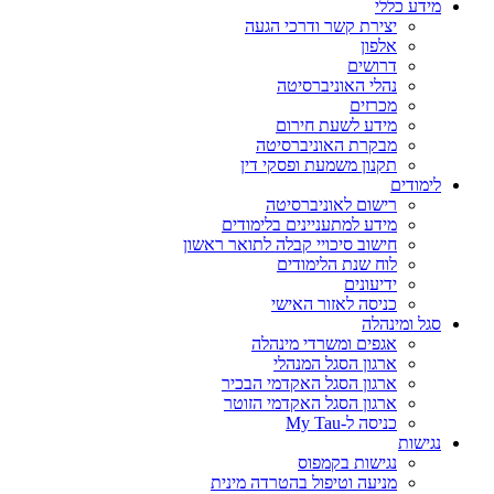
מידע כללי
יצירת קשר ודרכי הגעה
אלפון
דרושים
נהלי האוניברסיטה
מכרזים
מידע לשעת חירום
מבקרת האוניברסיטה
תקנון משמעת ופסקי דין
לימודים
רישום לאוניברסיטה
מידע למתעניינים בלימודים
חישוב סיכויי קבלה לתואר ראשון
לוח שנת הלימודים
ידיעונים
כניסה לאזור האישי
סגל ומינהלה
אגפים ומשרדי מינהלה
ארגון הסגל המנהלי
ארגון הסגל האקדמי הבכיר
ארגון הסגל האקדמי הזוטר
כניסה ל-My Tau
נגישות
נגישות בקמפוס
מניעה וטיפול בהטרדה מינית