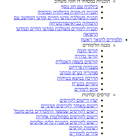
תוכניות במסלול דו חוגי/ משולב
ביולוגיה עם חוג נוסף
תכנית דו-חוגית בביולוגיה ובכימיה
תכנית משולבת מדעי החיים ומדעי המחשב עם
התמחות בביואינפורמטיקה
תכנית לימודים משולבת במדעי החיים ובמדעי
הרפואה
תלמידים לתואר ראשון
מבנה הלימודים
קורסי חובה
קורסי בחירה
קורסים בשפה האנגלית
מעבדות פרויקט
סמינריון בע"פ ובכתב
הדרכה בנושא בטיחות
ניסויים בבע"ח
סיום לימודים
קורסים ובחינות
יעוץ ורישום לקורסים
רישום מאוחר לקורסים ושינויים
רישום לקורסים שמספר התלמידים בהם מוגבל
רישום לקורסים מפקולטות אחרות
רישום לקורסים בתכנית כלים שלובים
רשימות קורסים
סיורים לימודיים