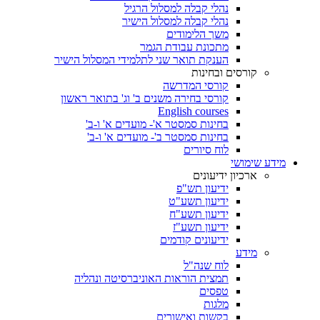
נהלי קבלה למסלול הרגיל
נהלי קבלה למסלול הישיר
משך הלימודים
מתכונת עבודת הגמר
הענקת תואר שני לתלמידי המסלול הישיר
קורסים ובחינות
קורסי המדרשה
קורסי בחירה משנים ב' וג' בתואר ראשון
English courses
בחינות סמסטר א'- מועדים א' ו-ב'
בחינות סמסטר ב'- מועדים א' ו-ב'
לוח סיורים
מידע שימושי
ארכיון ידיעונים
ידיעון תש"פ
ידיעון תשע"ט
ידיעון תשע"ח
ידיעון תשע"ז
ידיעונים קודמים
מידע
לוח שנה"ל
תמצית הוראות האוניברסיטה ונהליה
טפסים
מלגות
בקשות ואישורים