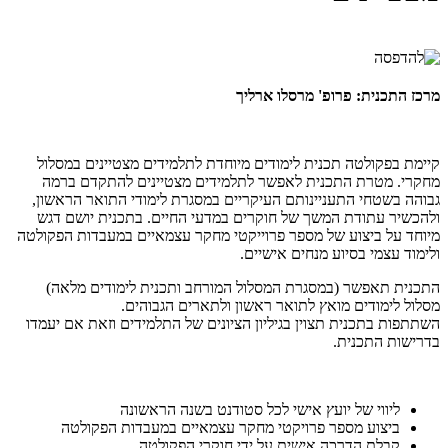
מרכז התכנית:
פרופ' מרסלו ארליך
קיימת בפקולטה תכנית לימודים מיוחדת לתלמידים מצטיינים במסלול
מחקרי. מטרת התכנית לאפשר לתלמידים מצטיינים להתקדם ברמה
גבוהה בשטחי התעניינותם העיקריים במסגרת לימודי התואר הראשון,
ולהכשיר עתודת המשך של חוקרים במדעי החיים. בתכנית יושם דגש
מיוחד על ביצוע של מספר פרוייקטי מחקר עצמאיים במעבדות הפקולטה
ולימוד עצמי בסיוע מנחים אישיים.
התכנית תאפשר (במסגרת המסלול המורחב ותכנית לימודים מלאה)
מסלול לימודים מואץ לתואר ראשון ולתארים הגבוהים.
השתתפות בתכנית תצוין בגיליון הציונים של התלמידים וזאת אם יעמדו
בדרישות התכנית.
ליווי של יועץ אישי לכל סטודנט בשנה הראשונה
ביצוע מספר פרויקטי מחקר עצמאיים במעבדות הפקולטה
קבלת הדרכה אישית על ידי חוקרי הפקולטה