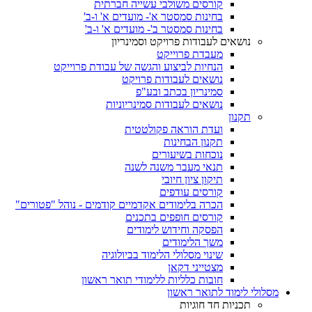
קורסים משולבי עשייה חברתית
בחינות סמסטר א'- מועדים א' ו-ב'
בחינות סמסטר ב'- מועדים א' ו-ב'
נושאים לעבודות פרויקט וסמינריון
מעבדת פרוייקט
הנחיות לביצוע והגשה של עבודת פרוייקט
נושאים לעבודות פרויקט
סמינריון בכתב ובע"פ
נושאים לעבודות סמינריוניות
תקנון
ועדת הוראה פקולטטית
תקנון הבחינות
נוכחות בשיעורים
תנאי מעבר משנה לשנה
תיקון ציון חיובי
קורסים עודפים
הכרה בלימודים אקדמיים קודמים - נוהל "פטורים"
קורסים חופפים בתכנים
הפסקה וחידוש לימודים
משך הלימודים
שינוי מסלולי הלימוד בביולוגיה
מצטייני דקאן
חובות כלליות ללימודי תואר ראשון
מסלולי לימוד לתואר ראשון
תכניות חד חוגיות