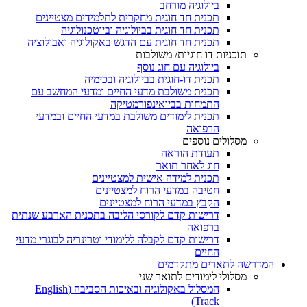
ביולוגיה מורחב
תכנית חד חוגית מחקרית לתלמידים מצטיינים
תכנית חד חוגית בביולוגיה וביוטכנולוגיה
תכנית חד חוגית עם הדגש באקולוגיה ואבולוציה
תוכניות דו חוגיות/ משולבות
ביולוגיה עם חוג נוסף
תכנית דו-חוגית בביולוגיה ובכימיה
תכנית משולבת מדעי החיים ומדעי המחשב עם
התמחות בביואינפורמטיקה
תכנית לימודים משולבת במדעי החיים ובמדעי
הרפואה
מסלולים נוספים
תעודת הוראה
חוג לאחר תואר
תכנית למידה אישית למצטיינים
חטיבה במדעי הרוח למצטיינים
הקבץ במדעי הרוח למצטיינים
דרישות קדם לקורסי הליבה בתכנית הארבע שנתית
ברפואה
דרישות קדם לקבלה ללימודי וטרינריה לבוגרי מדעי
החיים
המדרשה לתארים מתקדמים
מסלולי לימודים לתואר שני
המסלול באקולוגיה ובאיכות הסביבה (English
Track)