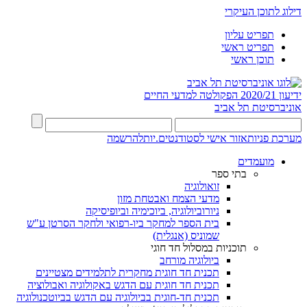
דילוג לתוכן העיקרי
תפריט עליון
תפריט ראשי
תוכן ראשי
ידיעון 2020/21
הפקולטה למדעי החיים
אוניברסיטת תל אביב
מערכת פניות
אזור אישי לסטודנטים.יות
להרשמה
מועמדים
בתי ספר
זואולוגיה
מדעי הצמח ואבטחת מזון
ניורוביולוגיה, ביוכימיה וביופיסיקה
בית הספר למחקר ביו-רפואי ולחקר הסרטן ע"ש
שמוניס (אנגלית)
תוכניות במסלול חד חוגי
ביולוגיה מורחב
תכנית חד חוגית מחקרית לתלמידים מצטיינים
תכנית חד חוגית עם הדגש באקולוגיה ואבולוציה
תכנית חד-חוגית בביולוגיה עם הדגש בביוטכנולוגיה