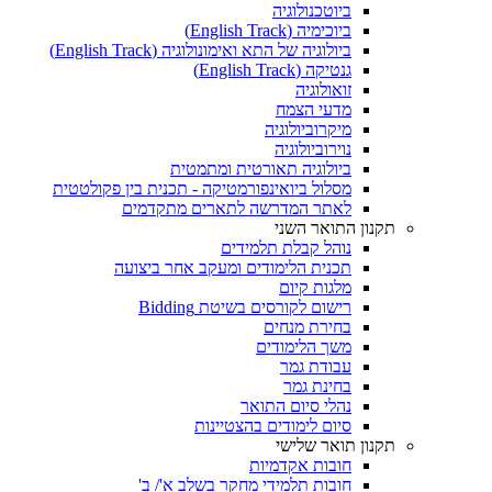
ביוטכנולוגיה
ביוכימיה (English Track)
ביולוגיה של התא ואימונולוגיה (English Track)
גנטיקה (English Track)
זואולוגיה
מדעי הצמח
מיקרוביולוגיה
נוירוביולוגיה
ביולוגיה תאורטית ומתמטית
מסלול ביואינפורמטיקה - תכנית בין פקולטטית
לאתר המדרשה לתארים מתקדמים
תקנון התואר השני
נוהל קבלת תלמידים
תכנית הלימודים ומעקב אחר ביצועה
מלגות קיום
רישום לקורסים בשיטת Bidding
בחירת מנחים
משך הלימודים
עבודת גמר
בחינת גמר
נהלי סיום התואר
סיום לימודים בהצטיינות
תקנון תואר שלישי
חובות אקדמיות
חובות תלמידי מחקר בשלב א'/ ב'