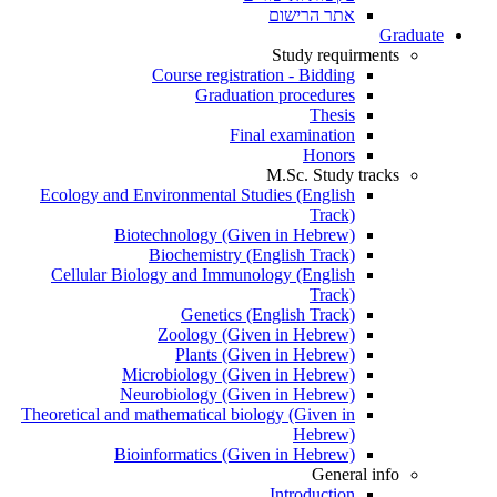
אתר הרישום
Graduate
Study requirments
Course registration - Bidding
Graduation procedures
Thesis
Final examination
Honors
M.Sc. Study tracks
Ecology and Environmental Studies (English
Track)
Biotechnology (Given in Hebrew)
Biochemistry (English Track)
Cellular Biology and Immunology (English
Track)
Genetics (English Track)
Zoology (Given in Hebrew)
Plants (Given in Hebrew)
Microbiology (Given in Hebrew)
Neurobiology (Given in Hebrew)
Theoretical and mathematical biology (Given in
Hebrew)
Bioinformatics (Given in Hebrew)
General info
Introduction