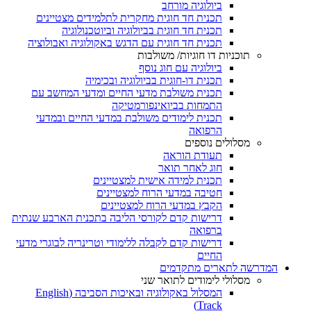
ביולוגיה מורחב
תכנית חד חוגית מחקרית לתלמידים מצטיינים
תכנית חד חוגית בביולוגיה וביוטכנולוגיה
תכנית חד חוגית עם הדגש באקולוגיה ואבולוציה
תוכניות דו חוגיות/ משולבות
ביולוגיה עם חוג נוסף
תכנית דו-חוגית בביולוגיה ובכימיה
תכנית משולבת מדעי החיים ומדעי המחשב עם
התמחות בביואינפורמטיקה
תכנית לימודים משולבת במדעי החיים ובמדעי
הרפואה
מסלולים נוספים
תעודת הוראה
חוג לאחר תואר
תכנית למידה אישית למצטיינים
חטיבה במדעי הרוח למצטיינים
הקבץ במדעי הרוח למצטיינים
דרישות קדם לקורסי הליבה בתכנית הארבע שנתית
ברפואה
דרישות קדם לקבלה ללימודי וטרינריה לבוגרי מדעי
החיים
המדרשה לתארים מתקדמים
מסלולי לימודים לתואר שני
המסלול באקולוגיה ובאיכות הסביבה (English
Track)