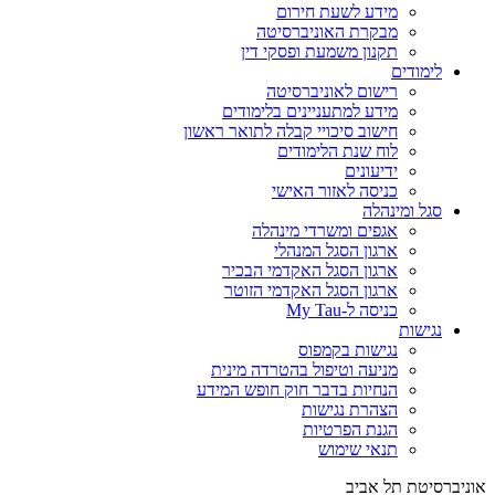
מידע לשעת חירום
מבקרת האוניברסיטה
תקנון משמעת ופסקי דין
לימודים
רישום לאוניברסיטה
מידע למתעניינים בלימודים
חישוב סיכויי קבלה לתואר ראשון
לוח שנת הלימודים
ידיעונים
כניסה לאזור האישי
סגל ומינהלה
אגפים ומשרדי מינהלה
ארגון הסגל המנהלי
ארגון הסגל האקדמי הבכיר
ארגון הסגל האקדמי הזוטר
כניסה ל-My Tau
נגישות
נגישות בקמפוס
מניעה וטיפול בהטרדה מינית
הנחיות בדבר חוק חופש המידע
הצהרת נגישות
הגנת הפרטיות
תנאי שימוש
אוניברסיטת תל אביב