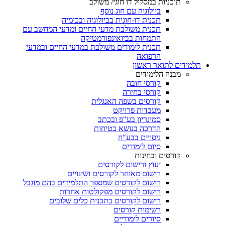
תוכניות במסלול דו חוגי/ משולב
ביולוגיה עם חוג נוסף
תכנית דו-חוגית בביולוגיה ובכימיה
תכנית משולבת מדעי החיים ומדעי המחשב עם
התמחות בביואינפורמטיקה
תכנית לימודים משולבת במדעי החיים ובמדעי
הרפואה
תלמידים לתואר ראשון
מבנה הלימודים
קורסי חובה
קורסי בחירה
קורסים בשפה האנגלית
מעבדות פרויקט
סמינריון בע"פ ובכתב
הדרכה בנושא בטיחות
ניסויים בבע"ח
סיום לימודים
קורסים ובחינות
יעוץ ורישום לקורסים
רישום מאוחר לקורסים ושינויים
רישום לקורסים שמספר התלמידים בהם מוגבל
רישום לקורסים מפקולטות אחרות
רישום לקורסים בתכנית כלים שלובים
רשימות קורסים
סיורים לימודיים