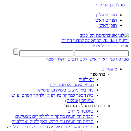
דילוג לתוכן העיקרי
תפריט עליון
תפריט ראשי
תוכן ראשי
ידיעון 2020/21
הפקולטה למדעי החיים
אוניברסיטת תל אביב
מערכת פניות
אזור אישי לסטודנטים.יות
להרשמה
מועמדים
בתי ספר
זואולוגיה
מדעי הצמח ואבטחת מזון
ניורוביולוגיה, ביוכימיה וביופיסיקה
בית הספר למחקר ביו-רפואי ולחקר הסרטן ע"ש
שמוניס (אנגלית)
תוכניות במסלול חד חוגי
ביולוגיה מורחב
תכנית חד חוגית מחקרית לתלמידים מצטיינים
תכנית חד חוגית עם הדגש באקולוגיה ואבולוציה
תכנית חד-חוגית בביולוגיה עם הדגש בביוטכנולוגיה