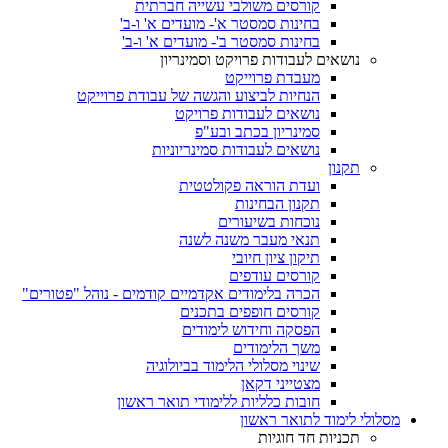
קורסים משולבי עשייה חברתית
בחינות סמסטר א'- מועדים א' ו-ב'
בחינות סמסטר ב'- מועדים א' ו-ב'
נושאים לעבודות פרויקט וסמינריון
מעבדת פרוייקט
הנחיות לביצוע והגשה של עבודת פרוייקט
נושאים לעבודות פרויקט
סמינריון בכתב ובע"פ
נושאים לעבודות סמינריוניות
תקנון
ועדת הוראה פקולטטית
תקנון הבחינות
נוכחות בשיעורים
תנאי מעבר משנה לשנה
תיקון ציון חיובי
קורסים עודפים
הכרה בלימודים אקדמיים קודמים - נוהל "פטורים"
קורסים חופפים בתכנים
הפסקה וחידוש לימודים
משך הלימודים
שינוי מסלולי הלימוד בביולוגיה
מצטייני דקאן
חובות כלליות ללימודי תואר ראשון
מסלולי לימוד לתואר ראשון
תכניות חד חוגיות