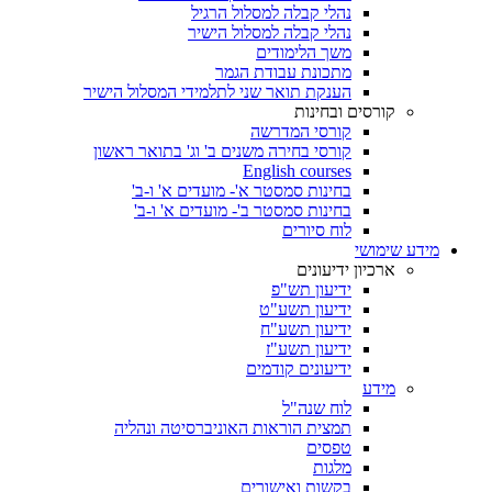
נהלי קבלה למסלול הרגיל
נהלי קבלה למסלול הישיר
משך הלימודים
מתכונת עבודת הגמר
הענקת תואר שני לתלמידי המסלול הישיר
קורסים ובחינות
קורסי המדרשה
קורסי בחירה משנים ב' וג' בתואר ראשון
English courses
בחינות סמסטר א'- מועדים א' ו-ב'
בחינות סמסטר ב'- מועדים א' ו-ב'
לוח סיורים
מידע שימושי
ארכיון ידיעונים
ידיעון תש"פ
ידיעון תשע"ט
ידיעון תשע"ח
ידיעון תשע"ז
ידיעונים קודמים
מידע
לוח שנה"ל
תמצית הוראות האוניברסיטה ונהליה
טפסים
מלגות
בקשות ואישורים