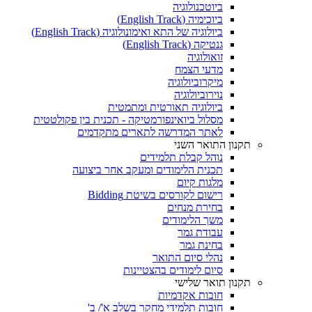
ביוטכנולוגיה
ביוכימיה (English Track)
ביולוגיה של התא ואימונולוגיה (English Track)
גנטיקה (English Track)
זואולוגיה
מדעי הצמח
מיקרוביולוגיה
נוירוביולוגיה
ביולוגיה תאורטית ומתמטית
מסלול ביואינפורמטיקה - תכנית בין פקולטטית
לאתר המדרשה לתארים מתקדמים
תקנון התואר השני
נוהל קבלת תלמידים
תכנית הלימודים ומעקב אחר ביצועה
מלגות קיום
רישום לקורסים בשיטת Bidding
בחירת מנחים
משך הלימודים
עבודת גמר
בחינת גמר
נהלי סיום התואר
סיום לימודים בהצטיינות
תקנון תואר שלישי
חובות אקדמיות
חובות תלמידי מחקר בשלב א'/ ב'