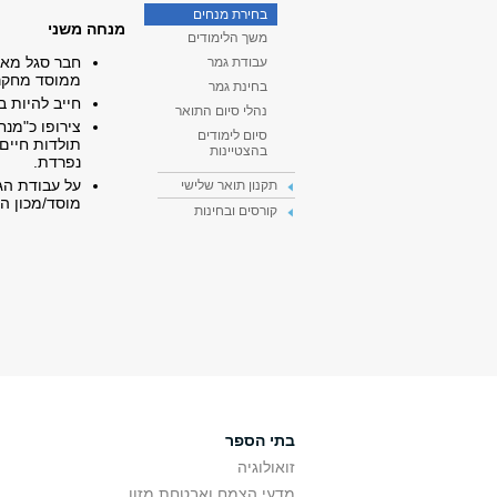
בחירת מנחים
מנחה משני
משך הלימודים
חבר סגל מאו
עבודת גמר
ממוסד מחקר 
בחינת גמר
חייב להיות ב
נהלי סיום התואר
צירופו כ"מנח
סיום לימודים
תולדות חיים
בהצטיינות
נפרדת.
על עבודת הג
תקנון תואר שלישי
מוסד/מכון המ
קורסים ובחינות
בתי הספר
זואולוגיה
מדעי הצמח ואבטחת מזון