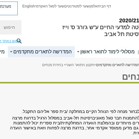
מערכת פ
דף הבית
אלפון
שער לסטודנטים
שער לסגל האקדמי
English
חיפוש
ה למדעי החיים
ע"ש ג'ורג' ס' וייז
סיטת תל אביב
חיפוש באתר ז
מסלולי לימוד לתואר ראשון
המדרשה לתארים מתקדמים
מי
|
מדרשה לתארים מתקדמים
>
תקנון התואר השני
> בחירת מנחים
חים
בחור מנחה לפי הנוהל הקיים במחלקה /בית ספר אליהם התקבל.
להתמנות חבר סגל מאוניברסיטת תל-אביב במסלול הרגיל בדרגת מרצה
ים מיוחדים ובהמלצת הוועדה המחלקתית/בית ספרית יכול להתמנות
גם מדען ממוסד אקדמי אחר, בדרגת מרצה לפחות וזאת באישור הועדה
ית.