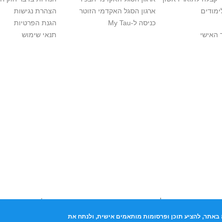
ימודים
ארגון הסגל האקדמי הזוטר
הצהרת נגישות
כניסה ל-My Tau
הגנת הפרטיות
 האישי
תנאי שימוש
יות יוצרים. אם בבעלותך זכויות יוצרים בתכנים שנמצאים פה ו/או השימוש ש
נות בהקדם לכתובת שכאן >>
באתר, להציע תוכן ופרסומות מותאמים אישית, ולנתח את