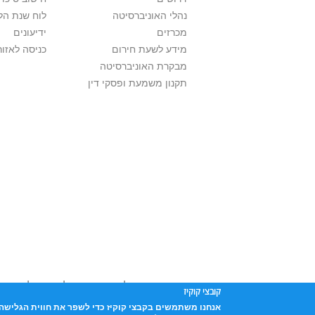
נהלי האוניברסיטה
לוח שנת הל
מכרזים
ידיעונים
מידע לשעת חירום
כניסה לאזור
מבקרת האוניברסיטה
תקנון משמעת ופסקי דין
אוניברסיטת תל אביב עושה כל מאמץ לכבד זכו
קובצי קוקיז
שנעשה בתכנים אלה לדעתך מפר זכויות
נא לפ
אנחנו משתמשים בקבצי קוקיז כדי לשפר את חווית הגלישה 
אוניברסיטת תל-אביב, ת.ד. 39040, תל-אביב 6997801