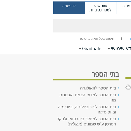
ניות
אזור אישי
להרשמה
לסטודנטים.יות
ה
חיפוש בכל האוניברסיטה
דע שימושי
Graduate
|
בתי הספר
בית הספר לזואולוגיה
בית הספר למדעי הצמח ואבטחת
מזון
בית הספר לניורוביולוגיה, ביוכימיה
וביופיסיקה
בית הספר למחקר ביו-רפואי ולחקר
הסרטן ע"ש שמוניס (אנגלית)