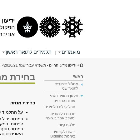
תוכן
תפריט
עליון
ראשי
ידיעון 2020/21
הפקולט
אוניבר
מועמדים
תלמידים לתואר ראשון
|
הינך נמצא כאן
>
ידיעון מדעי החיים - תשפ"א עבור שנה 2020/21
>
ה
בחירת מנ
ראשי
מסלולי לימודים
לתואר שני
תקנון התואר השני
אודות התכנית
בחירת מנחה
נוהל קבלת תלמידים
על התלמיד ל
תכנית הלימודים
ומעקב אחר ביצועה
כמנחה יכול 
לפחות. במקר
מלגות קיום
כמנחה נוסף 
רישום לקורסים
האוניברסיטא
בשיטת Bidding