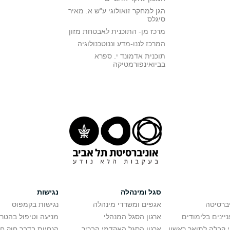
הגן למחקר זואולוגי ע"ש א. מאיר
סיגלס
מרכז מן- התוכנית לאבטחת מזון
המרכז לננו-מדע וננוטכנולוגיה
תוכנית אדמונד י. ספרא
בביואינפורמטיקה
סגל ומינהלה
נגישות
יברסיטה
אגפים ומשרדי מינהלה
נגישות בקמפוס
יינים בלימודים
ארגון הסגל המנהלי
מניעה וטיפול בהטר
י קבלה לתואר ראשון
ארגון הסגל האקדמי הבכיר
הנחיות בדבר חוק ח