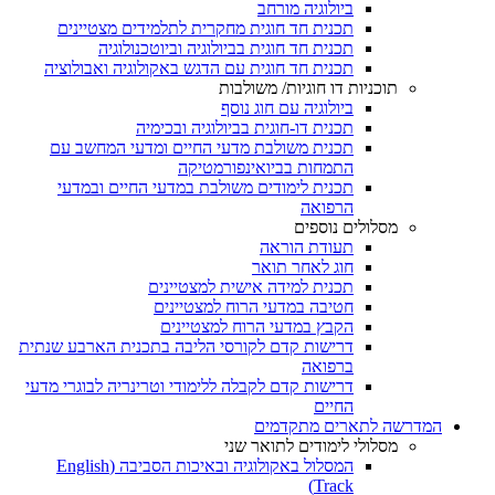
ביולוגיה מורחב
תכנית חד חוגית מחקרית לתלמידים מצטיינים
תכנית חד חוגית בביולוגיה וביוטכנולוגיה
תכנית חד חוגית עם הדגש באקולוגיה ואבולוציה
תוכניות דו חוגיות/ משולבות
ביולוגיה עם חוג נוסף
תכנית דו-חוגית בביולוגיה ובכימיה
תכנית משולבת מדעי החיים ומדעי המחשב עם
התמחות בביואינפורמטיקה
תכנית לימודים משולבת במדעי החיים ובמדעי
הרפואה
מסלולים נוספים
תעודת הוראה
חוג לאחר תואר
תכנית למידה אישית למצטיינים
חטיבה במדעי הרוח למצטיינים
הקבץ במדעי הרוח למצטיינים
דרישות קדם לקורסי הליבה בתכנית הארבע שנתית
ברפואה
דרישות קדם לקבלה ללימודי וטרינריה לבוגרי מדעי
החיים
המדרשה לתארים מתקדמים
מסלולי לימודים לתואר שני
המסלול באקולוגיה ובאיכות הסביבה (English
Track)