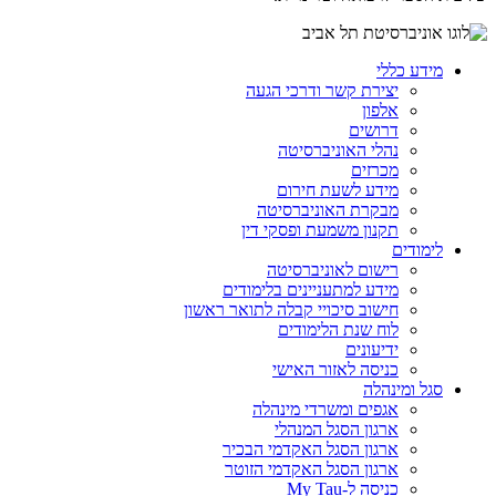
מידע כללי
יצירת קשר ודרכי הגעה
אלפון
דרושים
נהלי האוניברסיטה
מכרזים
מידע לשעת חירום
מבקרת האוניברסיטה
תקנון משמעת ופסקי דין
לימודים
רישום לאוניברסיטה
מידע למתעניינים בלימודים
חישוב סיכויי קבלה לתואר ראשון
לוח שנת הלימודים
ידיעונים
כניסה לאזור האישי
סגל ומינהלה
אגפים ומשרדי מינהלה
ארגון הסגל המנהלי
ארגון הסגל האקדמי הבכיר
ארגון הסגל האקדמי הזוטר
כניסה ל-My Tau