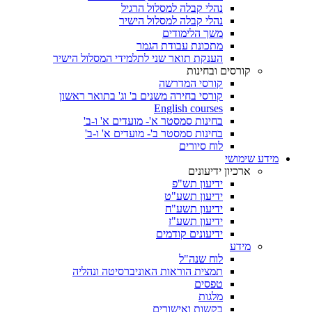
נהלי קבלה למסלול הרגיל
נהלי קבלה למסלול הישיר
משך הלימודים
מתכונת עבודת הגמר
הענקת תואר שני לתלמידי המסלול הישיר
קורסים ובחינות
קורסי המדרשה
קורסי בחירה משנים ב' וג' בתואר ראשון
English courses
בחינות סמסטר א'- מועדים א' ו-ב'
בחינות סמסטר ב'- מועדים א' ו-ב'
לוח סיורים
מידע שימושי
ארכיון ידיעונים
ידיעון תש"פ
ידיעון תשע"ט
ידיעון תשע"ח
ידיעון תשע"ז
ידיעונים קודמים
מידע
לוח שנה"ל
תמצית הוראות האוניברסיטה ונהליה
טפסים
מלגות
בקשות ואישורים