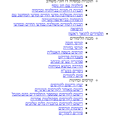
תוכניות במסלול דו חוגי/ משולב
ביולוגיה עם חוג נוסף
תכנית דו-חוגית בביולוגיה ובכימיה
תכנית משולבת מדעי החיים ומדעי המחשב עם
התמחות בביואינפורמטיקה
תכנית לימודים משולבת במדעי החיים ובמדעי
הרפואה
תלמידים לתואר ראשון
מבנה הלימודים
קורסי חובה
קורסי בחירה
קורסים בשפה האנגלית
מעבדות פרויקט
סמינריון בע"פ ובכתב
הדרכה בנושא בטיחות
ניסויים בבע"ח
סיום לימודים
קורסים ובחינות
יעוץ ורישום לקורסים
רישום מאוחר לקורסים ושינויים
רישום לקורסים שמספר התלמידים בהם מוגבל
רישום לקורסים מפקולטות אחרות
רישום לקורסים בתכנית כלים שלובים
רשימות קורסים
סיורים לימודיים