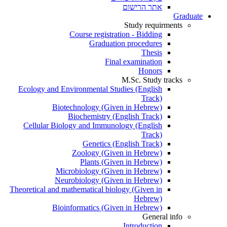
אתר הרישום
Graduate
Study requirments
Course registration - Bidding
Graduation procedures
Thesis
Final examination
Honors
M.Sc. Study tracks
Ecology and Environmental Studies (English
Track)
Biotechnology (Given in Hebrew)
Biochemistry (English Track)
Cellular Biology and Immunology (English
Track)
Genetics (English Track)
Zoology (Given in Hebrew)
Plants (Given in Hebrew)
Microbiology (Given in Hebrew)
Neurobiology (Given in Hebrew)
Theoretical and mathematical biology (Given in
Hebrew)
Bioinformatics (Given in Hebrew)
General info
Introduction