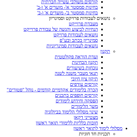
קורסים משולבי עשייה חברתית
בחינות סמסטר א'- מועדים א' ו-ב'
בחינות סמסטר ב'- מועדים א' ו-ב'
נושאים לעבודות פרויקט וסמינריון
מעבדת פרוייקט
הנחיות לביצוע והגשה של עבודת פרוייקט
נושאים לעבודות פרויקט
סמינריון בכתב ובע"פ
נושאים לעבודות סמינריוניות
תקנון
ועדת הוראה פקולטטית
תקנון הבחינות
נוכחות בשיעורים
תנאי מעבר משנה לשנה
תיקון ציון חיובי
קורסים עודפים
הכרה בלימודים אקדמיים קודמים - נוהל "פטורים"
קורסים חופפים בתכנים
הפסקה וחידוש לימודים
משך הלימודים
שינוי מסלולי הלימוד בביולוגיה
מצטייני דקאן
חובות כלליות ללימודי תואר ראשון
מסלולי לימוד לתואר ראשון
תכניות חד חוגיות