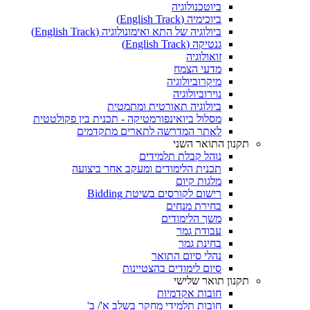
ביוטכנולוגיה
ביוכימיה (English Track)
ביולוגיה של התא ואימונולוגיה (English Track)
גנטיקה (English Track)
זואולוגיה
מדעי הצמח
מיקרוביולוגיה
נוירוביולוגיה
ביולוגיה תאורטית ומתמטית
מסלול ביואינפורמטיקה - תכנית בין פקולטטית
לאתר המדרשה לתארים מתקדמים
תקנון התואר השני
נוהל קבלת תלמידים
תכנית הלימודים ומעקב אחר ביצועה
מלגות קיום
רישום לקורסים בשיטת Bidding
בחירת מנחים
משך הלימודים
עבודת גמר
בחינת גמר
נהלי סיום התואר
סיום לימודים בהצטיינות
תקנון תואר שלישי
חובות אקדמיות
חובות תלמידי מחקר בשלב א'/ ב'