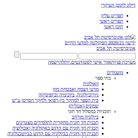
דילוג לתוכן העיקרי
תפריט עליון
תפריט ראשי
תוכן ראשי
ידיעון 2020/21
הפקולטה למדעי החיים
אוניברסיטת תל אביב
מערכת פניות
אזור אישי לסטודנטים.יות
להרשמה
מועמדים
בתי ספר
זואולוגיה
מדעי הצמח ואבטחת מזון
ניורוביולוגיה, ביוכימיה וביופיסיקה
בית הספר למחקר ביו-רפואי ולחקר הסרטן ע"ש
שמוניס (אנגלית)
תוכניות במסלול חד חוגי
ביולוגיה מורחב
תכנית חד חוגית מחקרית לתלמידים מצטיינים
תכנית חד חוגית עם הדגש באקולוגיה ואבולוציה
תכנית חד-חוגית בביולוגיה עם הדגש בביוטכנולוגיה