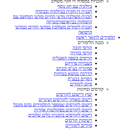
תוכניות במסלול דו חוגי/ משולב
ביולוגיה עם חוג נוסף
תכנית דו-חוגית בביולוגיה ובכימיה
תכנית משולבת מדעי החיים ומדעי המחשב עם
התמחות בביואינפורמטיקה
תכנית לימודים משולבת במדעי החיים ובמדעי
הרפואה
תלמידים לתואר ראשון
מבנה הלימודים
קורסי חובה
קורסי בחירה
קורסים בשפה האנגלית
מעבדות פרויקט
סמינריון בע"פ ובכתב
הדרכה בנושא בטיחות
ניסויים בבע"ח
סיום לימודים
קורסים ובחינות
יעוץ ורישום לקורסים
רישום מאוחר לקורסים ושינויים
רישום לקורסים שמספר התלמידים בהם מוגבל
רישום לקורסים מפקולטות אחרות
רישום לקורסים בתכנית כלים שלובים
רשימות קורסים
סיורים לימודיים