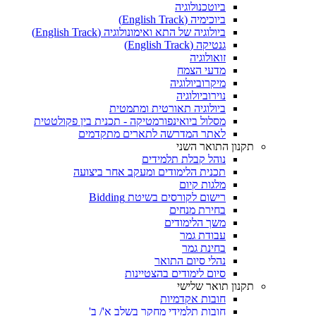
ביוטכנולוגיה
ביוכימיה (English Track)
ביולוגיה של התא ואימונולוגיה (English Track)
גנטיקה (English Track)
זואולוגיה
מדעי הצמח
מיקרוביולוגיה
נוירוביולוגיה
ביולוגיה תאורטית ומתמטית
מסלול ביואינפורמטיקה - תכנית בין פקולטטית
לאתר המדרשה לתארים מתקדמים
תקנון התואר השני
נוהל קבלת תלמידים
תכנית הלימודים ומעקב אחר ביצועה
מלגות קיום
רישום לקורסים בשיטת Bidding
בחירת מנחים
משך הלימודים
עבודת גמר
בחינת גמר
נהלי סיום התואר
סיום לימודים בהצטיינות
תקנון תואר שלישי
חובות אקדמיות
חובות תלמידי מחקר בשלב א'/ ב'