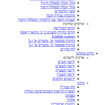
נהלי קבלה למסלול הרגיל
נהלי קבלה למסלול הישיר
משך הלימודים
מתכונת עבודת הגמר
הענקת תואר שני לתלמידי המסלול הישיר
קורסים ובחינות
קורסי המדרשה
קורסי בחירה משנים ב' וג' בתואר ראשון
English courses
בחינות סמסטר א'- מועדים א' ו-ב'
בחינות סמסטר ב'- מועדים א' ו-ב'
לוח סיורים
מידע שימושי
ארכיון ידיעונים
ידיעון תש"פ
ידיעון תשע"ט
ידיעון תשע"ח
ידיעון תשע"ז
ידיעונים קודמים
מידע
לוח שנה"ל
תמצית הוראות האוניברסיטה ונהליה
טפסים
מלגות
בקשות ואישורים