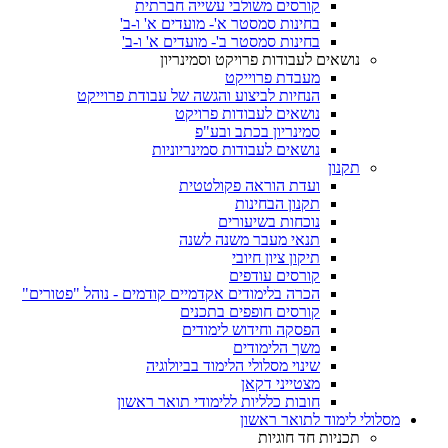
קורסים משולבי עשייה חברתית
בחינות סמסטר א'- מועדים א' ו-ב'
בחינות סמסטר ב'- מועדים א' ו-ב'
נושאים לעבודות פרויקט וסמינריון
מעבדת פרוייקט
הנחיות לביצוע והגשה של עבודת פרוייקט
נושאים לעבודות פרויקט
סמינריון בכתב ובע"פ
נושאים לעבודות סמינריוניות
תקנון
ועדת הוראה פקולטטית
תקנון הבחינות
נוכחות בשיעורים
תנאי מעבר משנה לשנה
תיקון ציון חיובי
קורסים עודפים
הכרה בלימודים אקדמיים קודמים - נוהל "פטורים"
קורסים חופפים בתכנים
הפסקה וחידוש לימודים
משך הלימודים
שינוי מסלולי הלימוד בביולוגיה
מצטייני דקאן
חובות כלליות ללימודי תואר ראשון
מסלולי לימוד לתואר ראשון
תכניות חד חוגיות