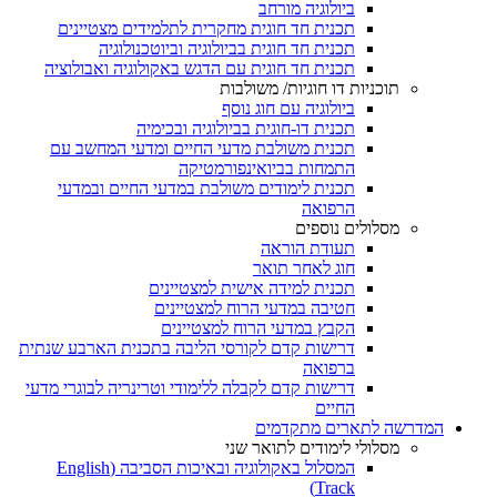
ביולוגיה מורחב
תכנית חד חוגית מחקרית לתלמידים מצטיינים
תכנית חד חוגית בביולוגיה וביוטכנולוגיה
תכנית חד חוגית עם הדגש באקולוגיה ואבולוציה
תוכניות דו חוגיות/ משולבות
ביולוגיה עם חוג נוסף
תכנית דו-חוגית בביולוגיה ובכימיה
תכנית משולבת מדעי החיים ומדעי המחשב עם
התמחות בביואינפורמטיקה
תכנית לימודים משולבת במדעי החיים ובמדעי
הרפואה
מסלולים נוספים
תעודת הוראה
חוג לאחר תואר
תכנית למידה אישית למצטיינים
חטיבה במדעי הרוח למצטיינים
הקבץ במדעי הרוח למצטיינים
דרישות קדם לקורסי הליבה בתכנית הארבע שנתית
ברפואה
דרישות קדם לקבלה ללימודי וטרינריה לבוגרי מדעי
החיים
המדרשה לתארים מתקדמים
מסלולי לימודים לתואר שני
המסלול באקולוגיה ובאיכות הסביבה (English
Track)