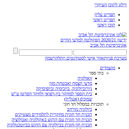
דילוג לתוכן העיקרי
תפריט עליון
תפריט ראשי
תוכן ראשי
ידיעון 2020/21
הפקולטה למדעי החיים
אוניברסיטת תל אביב
מערכת פניות
אזור אישי לסטודנטים.יות
להרשמה
מועמדים
בתי ספר
זואולוגיה
מדעי הצמח ואבטחת מזון
ניורוביולוגיה, ביוכימיה וביופיסיקה
בית הספר למחקר ביו-רפואי ולחקר הסרטן ע"ש
שמוניס (אנגלית)
תוכניות במסלול חד חוגי
ביולוגיה מורחב
תכנית חד חוגית מחקרית לתלמידים מצטיינים
תכנית חד חוגית עם הדגש באקולוגיה ואבולוציה
תכנית חד-חוגית בביולוגיה עם הדגש בביוטכנולוגיה