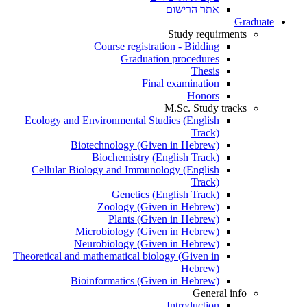
אתר הרישום
Graduate
Study requirments
Course registration - Bidding
Graduation procedures
Thesis
Final examination
Honors
M.Sc. Study tracks
Ecology and Environmental Studies (English
Track)
Biotechnology (Given in Hebrew)
Biochemistry (English Track)
Cellular Biology and Immunology (English
Track)
Genetics (English Track)
Zoology (Given in Hebrew)
Plants (Given in Hebrew)
Microbiology (Given in Hebrew)
Neurobiology (Given in Hebrew)
Theoretical and mathematical biology (Given in
Hebrew)
Bioinformatics (Given in Hebrew)
General info
Introduction