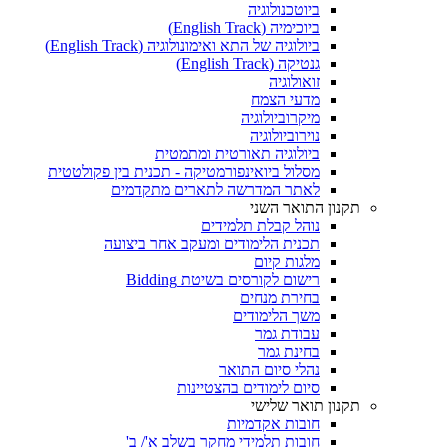
ביוטכנולוגיה
ביוכימיה (English Track)
ביולוגיה של התא ואימונולוגיה (English Track)
גנטיקה (English Track)
זואולוגיה
מדעי הצמח
מיקרוביולוגיה
נוירוביולוגיה
ביולוגיה תאורטית ומתמטית
מסלול ביואינפורמטיקה - תכנית בין פקולטטית
לאתר המדרשה לתארים מתקדמים
תקנון התואר השני
נוהל קבלת תלמידים
תכנית הלימודים ומעקב אחר ביצועה
מלגות קיום
רישום לקורסים בשיטת Bidding
בחירת מנחים
משך הלימודים
עבודת גמר
בחינת גמר
נהלי סיום התואר
סיום לימודים בהצטיינות
תקנון תואר שלישי
חובות אקדמיות
חובות תלמידי מחקר בשלב א'/ ב'