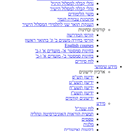
נהלי קבלה למסלול הרגיל
נהלי קבלה למסלול הישיר
משך הלימודים
מתכונת עבודת הגמר
הענקת תואר שני לתלמידי המסלול הישיר
קורסים ובחינות
קורסי המדרשה
קורסי בחירה משנים ב' וג' בתואר ראשון
English courses
בחינות סמסטר א'- מועדים א' ו-ב'
בחינות סמסטר ב'- מועדים א' ו-ב'
לוח סיורים
מידע שימושי
ארכיון ידיעונים
ידיעון תש"פ
ידיעון תשע"ט
ידיעון תשע"ח
ידיעון תשע"ז
ידיעונים קודמים
מידע
לוח שנה"ל
תמצית הוראות האוניברסיטה ונהליה
טפסים
מלגות
בקשות ואישורים