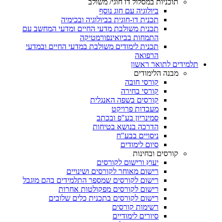
תוכניות במסלול דו חוגי/ משולב
ביולוגיה עם חוג נוסף
תכנית דו-חוגית בביולוגיה ובכימיה
תכנית משולבת מדעי החיים ומדעי המחשב עם
התמחות בביואינפורמטיקה
תכנית לימודים משולבת במדעי החיים ובמדעי
הרפואה
תלמידים לתואר ראשון
מבנה הלימודים
קורסי חובה
קורסי בחירה
קורסים בשפה האנגלית
מעבדות פרויקט
סמינריון בע"פ ובכתב
הדרכה בנושא בטיחות
ניסויים בבע"ח
סיום לימודים
קורסים ובחינות
יעוץ ורישום לקורסים
רישום מאוחר לקורסים ושינויים
רישום לקורסים שמספר התלמידים בהם מוגבל
רישום לקורסים מפקולטות אחרות
רישום לקורסים בתכנית כלים שלובים
רשימות קורסים
סיורים לימודיים