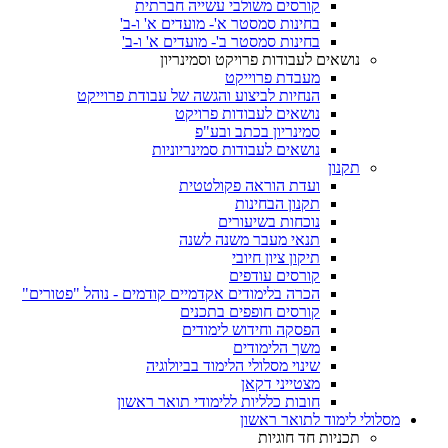
קורסים משולבי עשייה חברתית
בחינות סמסטר א'- מועדים א' ו-ב'
בחינות סמסטר ב'- מועדים א' ו-ב'
נושאים לעבודות פרויקט וסמינריון
מעבדת פרוייקט
הנחיות לביצוע והגשה של עבודת פרוייקט
נושאים לעבודות פרויקט
סמינריון בכתב ובע"פ
נושאים לעבודות סמינריוניות
תקנון
ועדת הוראה פקולטטית
תקנון הבחינות
נוכחות בשיעורים
תנאי מעבר משנה לשנה
תיקון ציון חיובי
קורסים עודפים
הכרה בלימודים אקדמיים קודמים - נוהל "פטורים"
קורסים חופפים בתכנים
הפסקה וחידוש לימודים
משך הלימודים
שינוי מסלולי הלימוד בביולוגיה
מצטייני דקאן
חובות כלליות ללימודי תואר ראשון
מסלולי לימוד לתואר ראשון
תכניות חד חוגיות