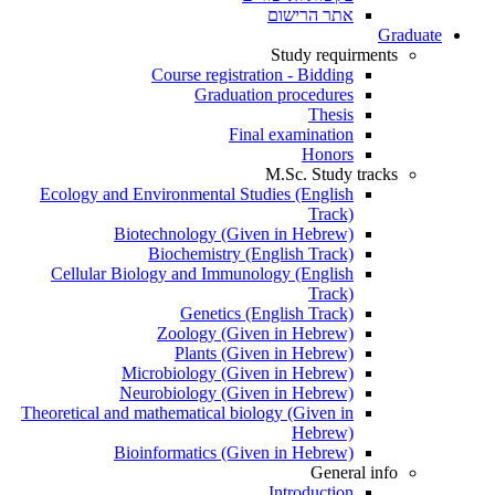
אתר הרישום
Graduate
Study requirments
Course registration - Bidding
Graduation procedures
Thesis
Final examination
Honors
M.Sc. Study tracks
Ecology and Environmental Studies (English
Track)
Biotechnology (Given in Hebrew)
Biochemistry (English Track)
Cellular Biology and Immunology (English
Track)
Genetics (English Track)
Zoology (Given in Hebrew)
Plants (Given in Hebrew)
Microbiology (Given in Hebrew)
Neurobiology (Given in Hebrew)
Theoretical and mathematical biology (Given in
Hebrew)
Bioinformatics (Given in Hebrew)
General info
Introduction