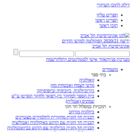
דילוג לתוכן העיקרי
תפריט עליון
תפריט ראשי
תוכן ראשי
ידיעון 2020/21
הפקולטה למדעי החיים
אוניברסיטת תל אביב
מערכת פניות
אזור אישי לסטודנטים.יות
להרשמה
מועמדים
בתי ספר
זואולוגיה
מדעי הצמח ואבטחת מזון
ניורוביולוגיה, ביוכימיה וביופיסיקה
בית הספר למחקר ביו-רפואי ולחקר הסרטן ע"ש
שמוניס (אנגלית)
תוכניות במסלול חד חוגי
ביולוגיה מורחב
תכנית חד חוגית מחקרית לתלמידים מצטיינים
תכנית חד חוגית עם הדגש באקולוגיה ואבולוציה
תכנית חד-חוגית בביולוגיה עם הדגש בביוטכנולוגיה