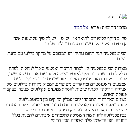
מרכזי התוכנית:
פרופ'
טל דביר
-
סה"כ היקף הלימודים לתואר 148 ש"ס
יש להוסיף על שעות אלה
קורסים בהיקף של 6 ש"ס במסגרת "כלים שלובים".
הביוטכנולוגיה הנה תחום עתיר ידע המבוסס על מחקר ביולוגי עם כוונת
יישום.
מטרות הביוטכנולוגיה הן: לפתח תרופות ואמצעי טיפול למחלות, לפתח
מולקולות חדשות כתחליף לאנטיביוטיקה ולתרופות אחרות שהתיישנו,
לפיתוח מקורות מזון מניבים, מזינים ו/או עמידים יותר למזיקים, לפתח
אמצעים דיאגנוסטיים ומחקריים משופרים, למצוא מקורות ביולוגיים של
אנרגיה "ירוקה" ולפתח שיטות להסרת מפגעים אקולוגיים שנוצרו בעקבות
פעולת האדם.
בשנים האחרונות התפתחו יחסי גומלין הדוקים בין הביוטכנולוגיה
לננוטכנולוגיה אשר הביאו ליצירת תחום הננוביוטכנולוגיה. מטרת התכנית
להכשיר כוח אדם מקצועי לעיסוק במחקר ופיתוח עתירי ידע
בביוטכנולוגיה להוות מוקד משיכה לתלמידים איכותיים לתכנית בגלל
ייחודה, הפן היישומי שלה ואופייה הבין-תחומי.