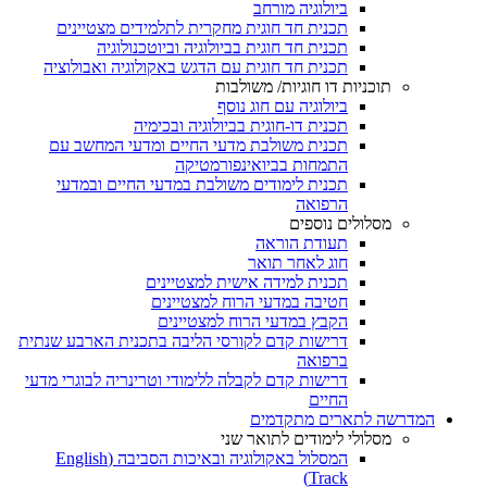
ביולוגיה מורחב
תכנית חד חוגית מחקרית לתלמידים מצטיינים
תכנית חד חוגית בביולוגיה וביוטכנולוגיה
תכנית חד חוגית עם הדגש באקולוגיה ואבולוציה
תוכניות דו חוגיות/ משולבות
ביולוגיה עם חוג נוסף
תכנית דו-חוגית בביולוגיה ובכימיה
תכנית משולבת מדעי החיים ומדעי המחשב עם
התמחות בביואינפורמטיקה
תכנית לימודים משולבת במדעי החיים ובמדעי
הרפואה
מסלולים נוספים
תעודת הוראה
חוג לאחר תואר
תכנית למידה אישית למצטיינים
חטיבה במדעי הרוח למצטיינים
הקבץ במדעי הרוח למצטיינים
דרישות קדם לקורסי הליבה בתכנית הארבע שנתית
ברפואה
דרישות קדם לקבלה ללימודי וטרינריה לבוגרי מדעי
החיים
המדרשה לתארים מתקדמים
מסלולי לימודים לתואר שני
המסלול באקולוגיה ובאיכות הסביבה (English
Track)