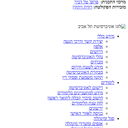
מרכזי התכנית:
פרופ' טל דביר
מזכירות הפקולטה:
רווית ויתקין
מידע כללי
יצירת קשר ודרכי הגעה
אלפון
דרושים
נהלי האוניברסיטה
מכרזים
מידע לשעת חירום
מבקרת האוניברסיטה
תקנון משמעת ופסקי דין
לימודים
רישום לאוניברסיטה
מידע למתעניינים בלימודים
חישוב סיכויי קבלה לתואר ראשון
לוח שנת הלימודים
ידיעונים
כניסה לאזור האישי
סגל ומינהלה
אגפים ומשרדי מינהלה