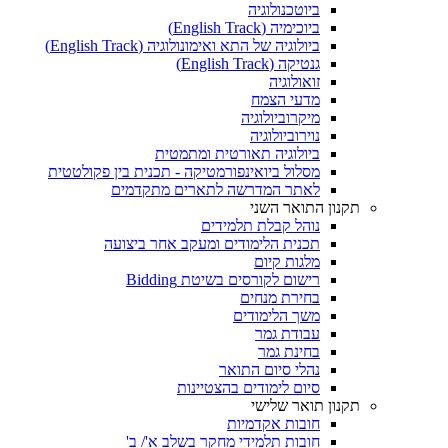
ביוטכנולוגיה
ביוכימיה (English Track)
ביולוגיה של התא ואימונולוגיה (English Track)
גנטיקה (English Track)
זואולוגיה
מדעי הצמח
מיקרוביולוגיה
נוירוביולוגיה
ביולוגיה תאורטית ומתמטית
מסלול ביואינפורמטיקה - תכנית בין פקולטטית
לאתר המדרשה לתארים מתקדמים
תקנון התואר השני
נוהל קבלת תלמידים
תכנית הלימודים ומעקב אחר ביצועה
מלגות קיום
רישום לקורסים בשיטת Bidding
בחירת מנחים
משך הלימודים
עבודת גמר
בחינת גמר
נהלי סיום התואר
סיום לימודים בהצטיינות
תקנון תואר שלישי
חובות אקדמיות
חובות תלמידי מחקר בשלב א'/ ב'