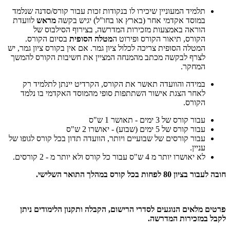
תלמיד המעוניין שיכירו לו בנקודות זכות עבור קורס/סדנה שנלמד
במוסד אקדמי אחר (בארץ או בחו"ל) יגיש בקשה
מראש
לוועדת
הוראה באמצעות מזכירות המדרשה, בצירוף הסילבוס של
הקורס, תיאור הקורס ופירוט ה
מטלה הסופית
בסיום הקורס.
המטלה הסופית צריכה לכלול ציון גמר. אם אין בקורס ציון גמר, יש
לצרף לבקשה מכתב מהמנחה המציין את חשיבות הקורס להמשך
המחקר.
במידה והוועדה תאשר את הקורס, הקרדיט יינתן לתלמיד רק
לאחר הצגת אישור השתתפות סופי מהמוסד האקדמי בו נלמד
הקורס.
עבור קורס של 3 ימים - תאושר 1 ש"ס
עבור קורס של 5 ימים (שבוע) - יאושרו 2 ש"ס
עבור קורסים של שבועיים ויותר, הוועדה תדון בכל קורס לגופו של
עניין.
לא יאושרו יותר מ 4 ש"ס עבור כל קורס ולא יותר מ - 2 קורסים.
חובה לעבור בציון 80 לפחות בכל קורס במהלך התואר השלישי.
פרטים מלאים הנוגעים לסדרי הרישום, הקבלה ותקנון הלימודים ניתן
לקבל במזכירות המדרשה.