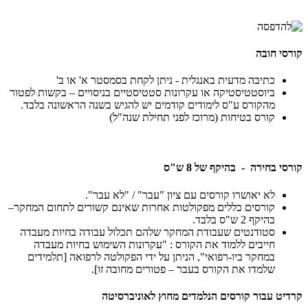
קורסי חובה
כתיבה מדעית באנגלית - ניתן לקחת בסמסטר א' או ב'
ביוסטטיסטיקה או עקרונות סטטיסטיים בניסויים – בקשות לפטור
מהקורס ע"ס לימודים קודמים יש להגיש בשנה הראשונה בלבד.
קורס בטיחות (מרוכז לפני תחילת שנה"ל)
קורסי בחירה - בהיקף של 8 ש"ס
לא יאושרו קורסים עם ציון "עבר" / "לא עבר".
קורסים כללים מפקולטות אחרות שאינם קשורים לתחום המחקר–
בהיקף 2 ש"ס בלבד.
סטודנטים שעבודת המחקר שלהם תכלול עבודה בחיות מעבדה
חייבים ללמוד את הקורס : "עקרונות השימוש בחיות מעבדה
במחקר ביו-רפואי", הניתן על ידי הפקולטה לרפואה [תלמידים
שלמדו את הקורס בעבר – פטורים מחובה זו].
קרדיט עבור קורסים הנלמדים מחוץ לאוניברסיטה