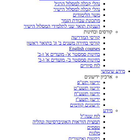
נהלי קבלה למסלול הרגיל
נהלי קבלה למסלול הישיר
משך הלימודים
מתכונת עבודת הגמר
הענקת תואר שני לתלמידי המסלול הישיר
קורסים ובחינות
קורסי המדרשה
קורסי בחירה משנים ב' וג' בתואר ראשון
English courses
בחינות סמסטר א'- מועדים א' ו-ב'
בחינות סמסטר ב'- מועדים א' ו-ב'
לוח סיורים
מידע שימושי
ארכיון ידיעונים
ידיעון תש"פ
ידיעון תשע"ט
ידיעון תשע"ח
ידיעון תשע"ז
ידיעונים קודמים
מידע
לוח שנה"ל
תמצית הוראות האוניברסיטה ונהליה
טפסים
מלגות
בקשות ואישורים