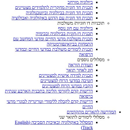
ביולוגיה מורחב
תכנית חד חוגית מחקרית לתלמידים מצטיינים
תכנית חד חוגית בביולוגיה וביוטכנולוגיה
תכנית חד חוגית עם הדגש באקולוגיה ואבולוציה
תוכניות דו חוגיות/ משולבות
ביולוגיה עם חוג נוסף
תכנית דו-חוגית בביולוגיה ובכימיה
תכנית משולבת מדעי החיים ומדעי המחשב עם
התמחות בביואינפורמטיקה
תכנית לימודים משולבת במדעי החיים ובמדעי
הרפואה
מסלולים נוספים
תעודת הוראה
חוג לאחר תואר
תכנית למידה אישית למצטיינים
חטיבה במדעי הרוח למצטיינים
הקבץ במדעי הרוח למצטיינים
דרישות קדם לקורסי הליבה בתכנית הארבע שנתית
ברפואה
דרישות קדם לקבלה ללימודי וטרינריה לבוגרי מדעי
החיים
המדרשה לתארים מתקדמים
מסלולי לימודים לתואר שני
המסלול באקולוגיה ובאיכות הסביבה (English
Track)