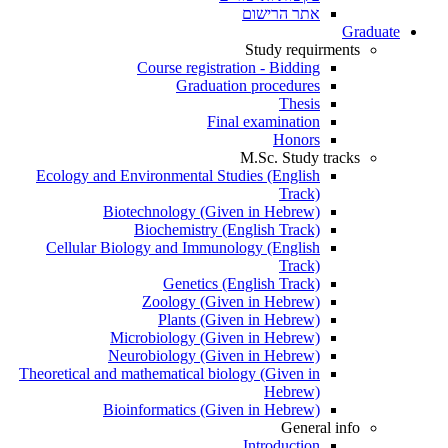
אתר הרישום
Graduate
Study requirments
Course registration - Bidding
Graduation procedures
Thesis
Final examination
Honors
M.Sc. Study tracks
Ecology and Environmental Studies (English
Track)
Biotechnology (Given in Hebrew)
Biochemistry (English Track)
Cellular Biology and Immunology (English
Track)
Genetics (English Track)
Zoology (Given in Hebrew)
Plants (Given in Hebrew)
Microbiology (Given in Hebrew)
Neurobiology (Given in Hebrew)
Theoretical and mathematical biology (Given in
Hebrew)
Bioinformatics (Given in Hebrew)
General info
Introduction