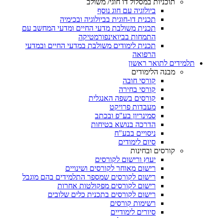
תוכניות במסלול דו חוגי/ משולב
ביולוגיה עם חוג נוסף
תכנית דו-חוגית בביולוגיה ובכימיה
תכנית משולבת מדעי החיים ומדעי המחשב עם
התמחות בביואינפורמטיקה
תכנית לימודים משולבת במדעי החיים ובמדעי
הרפואה
תלמידים לתואר ראשון
מבנה הלימודים
קורסי חובה
קורסי בחירה
קורסים בשפה האנגלית
מעבדות פרויקט
סמינריון בע"פ ובכתב
הדרכה בנושא בטיחות
ניסויים בבע"ח
סיום לימודים
קורסים ובחינות
יעוץ ורישום לקורסים
רישום מאוחר לקורסים ושינויים
רישום לקורסים שמספר התלמידים בהם מוגבל
רישום לקורסים מפקולטות אחרות
רישום לקורסים בתכנית כלים שלובים
רשימות קורסים
סיורים לימודיים