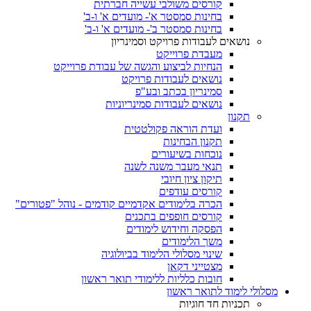
קורסים משולבי עשייה חברתית
בחינות סמסטר א'- מועדים א' ו-ב'
בחינות סמסטר ב'- מועדים א' ו-ב'
נושאים לעבודות פרויקט וסמינריון
מעבדת פרוייקט
הנחיות לביצוע והגשה של עבודת פרוייקט
נושאים לעבודות פרויקט
סמינריון בכתב ובע"פ
נושאים לעבודות סמינריוניות
תקנון
ועדת הוראה פקולטטית
תקנון הבחינות
נוכחות בשיעורים
תנאי מעבר משנה לשנה
תיקון ציון חיובי
קורסים עודפים
הכרה בלימודים אקדמיים קודמים - נוהל "פטורים"
קורסים חופפים בתכנים
הפסקה וחידוש לימודים
משך הלימודים
שינוי מסלולי הלימוד בביולוגיה
מצטייני דקאן
חובות כלליות ללימודי תואר ראשון
מסלולי לימוד לתואר ראשון
תכניות חד חוגיות