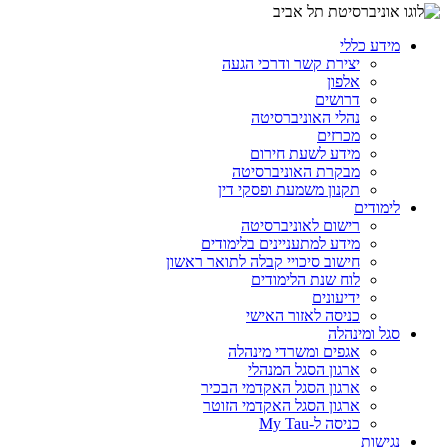
מידע כללי
יצירת קשר ודרכי הגעה
אלפון
דרושים
נהלי האוניברסיטה
מכרזים
מידע לשעת חירום
מבקרת האוניברסיטה
תקנון משמעת ופסקי דין
לימודים
רישום לאוניברסיטה
מידע למתעניינים בלימודים
חישוב סיכויי קבלה לתואר ראשון
לוח שנת הלימודים
ידיעונים
כניסה לאזור האישי
סגל ומינהלה
אגפים ומשרדי מינהלה
ארגון הסגל המנהלי
ארגון הסגל האקדמי הבכיר
ארגון הסגל האקדמי הזוטר
כניסה ל-My Tau
נגישות