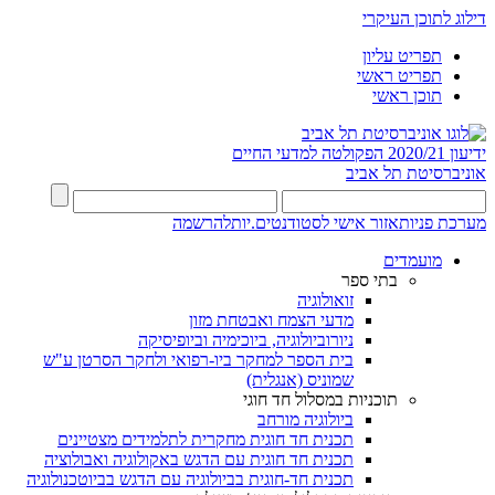
דילוג לתוכן העיקרי
תפריט עליון
תפריט ראשי
תוכן ראשי
ידיעון 2020/21
הפקולטה למדעי החיים
אוניברסיטת תל אביב
מערכת פניות
אזור אישי לסטודנטים.יות
להרשמה
מועמדים
בתי ספר
זואולוגיה
מדעי הצמח ואבטחת מזון
ניורוביולוגיה, ביוכימיה וביופיסיקה
בית הספר למחקר ביו-רפואי ולחקר הסרטן ע"ש
שמוניס (אנגלית)
תוכניות במסלול חד חוגי
ביולוגיה מורחב
תכנית חד חוגית מחקרית לתלמידים מצטיינים
תכנית חד חוגית עם הדגש באקולוגיה ואבולוציה
תכנית חד-חוגית בביולוגיה עם הדגש בביוטכנולוגיה