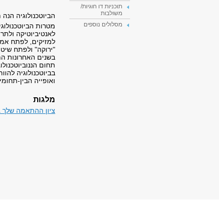
תוכניות דו חוגיות/
משולבות
הביוטכנולוגיה הנה 
מסלולים נוספים
מטרות הביוטכנולוג
לאנטיביוטיקה ולתרו
למזיקים, לפתח אמצע
"ירוקה" ולפתח שיט
בשנים האחרונות התפ
תחום הננוביוטכנולו
בביוטכנולוגיה להוו
ואופייה הבין-תחומי.
מלגות
ציון ההתאמה שלך גבוה מ -710? הינך זכאי/