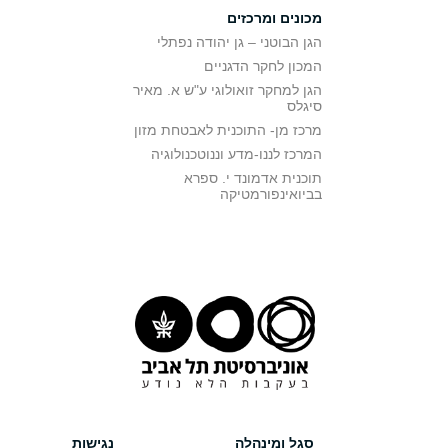
מכונים ומרכזים
הגן הבוטני – גן יהודה נפתלי
המכון לחקר הדגניים
הגן למחקר זואולוגי ע"ש א. מאיר
סיגלס
מרכז מן- התוכנית לאבטחת מזון
המרכז לננו-מדע וננוטכנולוגיה
תוכנית אדמונד י. ספרא
בביואינפורמטיקה
סגל ומינהלה
נגישות