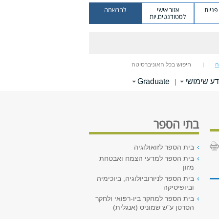
ניות
אזור אישי
להרשמה
לסטודנטים.יות
ה
חיפוש בכל האוניברסיטה
דע שימושי
Graduate
|
בתי הספר
בית הספר לזואולוגיה
בית הספר למדעי הצמח ואבטחת
מזון
בית הספר לניורוביולוגיה, ביוכימיה
וביופיסיקה
בית הספר למחקר ביו-רפואי ולחקר
הסרטן ע"ש שמוניס (אנגלית)