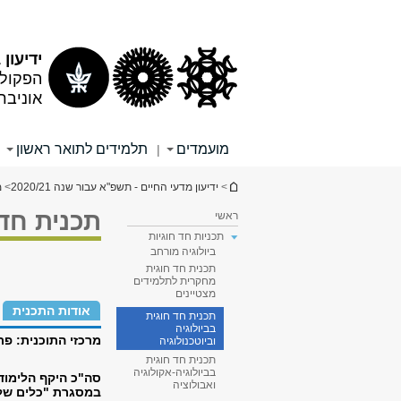
תוכן
תפריט
עליון
ראשי
ידיעון 2020/21
הפקולט
אוניבר
מועמדים
תלמידים לתואר ראשון
|
הינך נמצא כאן
>
ידיעון מדעי החיים - תשפ"א עבור שנה 2020/21
>
מ
תכנית חד 
ראשי
תכניות חד חוגיות
ביולוגיה מורחב
תכנית חד חוגית
מחקרית לתלמידים
מצטיינים
אודות התכנית
תכנית חד חוגית
בביולוגיה
מרכזי התוכנית:
פרו
וביוטכנולוגיה
תכנית חד חוגית
בביולוגיה-אקולוגיה
ואבולוציה
במסגרת "כלים שלו