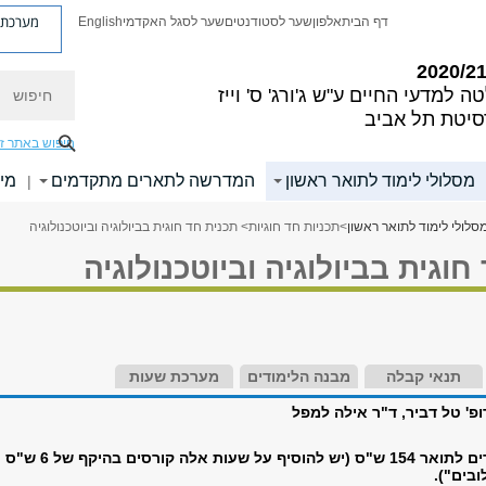
מערכת פ
דף הבית
אלפון
שער לסטודנטים
שער לסגל האקדמי
English
חיפוש
ה למדעי החיים
ע"ש ג'ורג' ס' וייז
סיטת תל אביב
חיפוש באתר ז
מסלולי לימוד לתואר ראשון
המדרשה לתארים מתקדמים
מי
|
סלולי לימוד לתואר ראשון
>
תכניות חד חוגיות
> תכנית חד חוגית בביולוגיה וביוטכנולוגיה
חוגית בביולוגיה וביוטכנולוגיה
תנאי קבלה
מבנה הלימודים
מערכת שעות
פ' טל דביר, ד"ר אילה למפל
סה"כ היקף הלימודים לתואר 154 ש"ס (יש להוסיף על שעות אלה קורסים בהיקף של 6 ש"ס
בים").