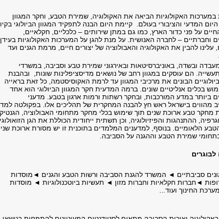
ערכות האקולוגיות הביאה את האקולוגיה, שמירת הטבע, וחקר המגוון
היום המדעי והציבורי בעולם. קיימת היום הבנה לתפקיד המגוון הביולוגי בקיו
ים על פני כדור הארץ, כמו גם במתן שירותים – כלכליים, חקלאיים,
ם וחברתיים – לחברה האנושית. על מנת להגן על המערכות האקולוגיות בעידן
, עלינו להבין את האקולוגיה והאבולוציה של יצורים חיים, מרמת הגנים ועד
מעבדה ובשדה, באוניברסיטאות ובאירגוני שמירת טבע וסביבה, במשרדי
עשייה. הם עוסקים במגוון רחב של נושאים מדיסציפלינות שונות, ובהבנת
יולוגיים הבונים את מרכיבי המגוון עד לרמת האקוסיסטמה, כל זאת בראייה
ימוש בכלים אנליטיים שונים. ברמה המדעית חקר המגוון הביולוגי הוא אחד
ביותר במדע המורכבות, ובחקר רשתות ורמות ארגון בטבע. מדעני
ב מהווים בישראל ראש חץ להבנה המחקרית של תהליכים אלו. בפקולטה למדע
 מחקר טבע ארוכת שנים תוך שימוש בכלי מחקר מתחומי האבולוציה, הגנטיק
גרפיה, ההתנהגות והפיזיולוגיה, וכן תשתית ייחודית הכוללת את הגן הזואולוגי,
הטבע הלאומיים. בנוסף, למדענים המלמדים בתוכנית זו יש מסורת ארוכת שני
תחומי שמירת הטבע וההגנה על הסביבה.
לבוגרים
ונים סביבתיים ◄ המשרד להגנת הסביבה ורשות הטבע והגנים ◄מוסדות
ות ◄חברות חקלאיות וחברות מזון ◄ תעשיות ביוטכנולוגיות ◄ מוסדות
רכת החינוך ועוד...
באקולוגיה ואיכות הסביבה מתאים לסטודנטים המעוניינים להתמחות בנושאי