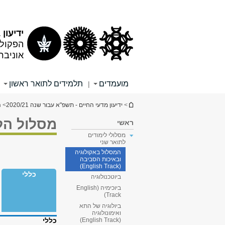
תוכן
תפריט
עליון
ראשי
ידיעון 2020/21
הפקולט
אוניבר
מועמדים
תלמידים לתואר ראשון
|
הינך נמצא כאן
>
ידיעון מדעי החיים - תשפ"א עבור שנה 2020/21
>
ה
מסלול הלי
ראשי
מסלולי לימודים
לתואר שני
המסלול באקולוגיה
ובאיכות הסביבה
(English Track)
כללי
ביוטכנולוגיה
ביוכימיה (English
Track)
ביולוגיה של התא
ואימונולוגיה
כללי
(English Track)