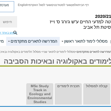
מערכת פ
דף הבית
אלפון
שער לסטודנטים
שער לסגל האקדמי
English
חיפוש
ה למדעי החיים
ע"ש ג'ורג' ס' וייז
סיטת תל אביב
חיפוש באתר ז
מסלולי לימוד לתואר ראשון
המדרשה לתארים מתקדמים
מי
|
מדרשה לתארים מתקדמים
>
מסלולי לימודים לתואר שני
> מסלול הלימודים באקולוגיה ובאיכ
מודים באקולוגיה ובאיכות הסביבה
קבלה למסלול
תכנית לימודים
MSc Study
Track in
Ecology and
Environmental
Studies