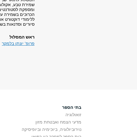
שמירת טבע, אקולוגי
ומספקת לסטודנטים
הכרוכים בשמירה על 
ללימודי דוקטורט או
סיורים וסדנאות בש
ראש המסלול
פרופ' יונתן בלמקר
בתי הספר
זואולוגיה
מדעי הצמח ואבטחת מזון
נוירוביולוגיה, ביוכימיה וביופיסיקה
בית הספר למחקר ביו-רפואי