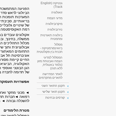
גנטיקה (English
Track)
הפגיעה המתמשכת במ
הביולוגי לראש סדר 
זואולוגיה
המערכות תומכות החי
מדעי הצמח
בריאותיים, סביבתיי
מיקרוביולוגיה
של שינויים גלובליים
רמת האקוסיסטמה.
נוירוביולוגיה
אקולוגים עובדים ב
ביולוגיה תאורטית
ממשלה, בחינוך, ובת
ומתמטית
מכלול התהליכים הב
מסלול
אבולוציונית ותוך ש
ביואינפורמטיקה -
התחומים המאתגרים 
תכנית בין פקולטטית
אוניברסיטת תל אבי
המסלול למדעי
החיים קיימת מסורת
הצמח ואבטחת מזון
האקולוגיה, הביוגיאו
(נלמד באנגלית,
הגן הבוטני ואוספי 
ללא תזה)
של תרומה לחברה ב
לאתר המדרשה
לתארים מתקדמים
אפשרויות תעסוקה 
תקנון התואר השני
תקנון תואר שלישי
◄ מכוני מחקר וארג
רפואה ◄חברות תרופ
קורסים ובחינות
להשכלה גבוהה ◄ מע
מטרת הלימודים
המסלול לתואר שני 