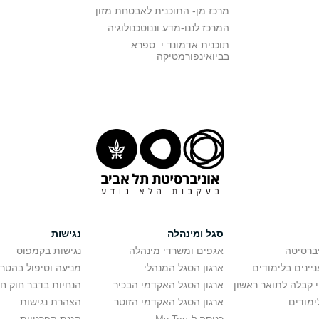
מרכז מן- התוכנית לאבטחת מזון
המרכז לננו-מדע וננוטכנולוגיה
תוכנית אדמונד י. ספרא
בביואינפורמטיקה
סגל ומינהלה
נגישות
יברסיטה
אגפים ומשרדי מינהלה
נגישות בקמפוס
יינים בלימודים
ארגון הסגל המנהלי
מניעה וטיפול בהטר
י קבלה לתואר ראשון
ארגון הסגל האקדמי הבכיר
הנחיות בדבר חוק ח
ימודים
ארגון הסגל האקדמי הזוטר
הצהרת נגישות