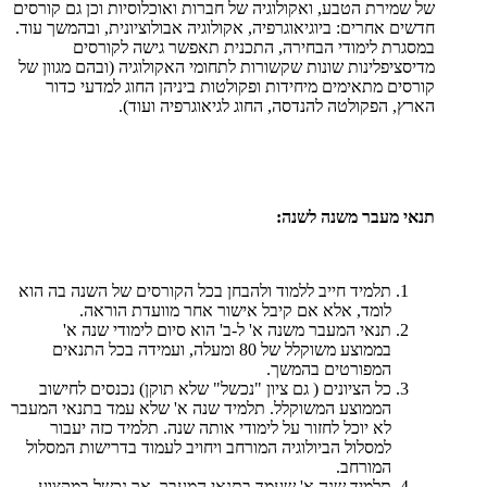
של שמירת הטבע, ואקולוגיה של חברות ואוכלוסיות וכן גם קורסים
חדשים אחרים: ביוגיאוגרפיה, אקולוגיה אבולוציונית, ובהמשך עוד.
במסגרת לימודי הבחירה, התכנית תאפשר גישה לקורסים
מדיסציפלינות שונות שקשורות לתחומי האקולוגיה (ובהם מגוון של
קורסים מתאימים מיחידות ופקולטות ביניהן החוג למדעי כדור
הארץ, הפקולטה להנדסה, החוג לגיאוגרפיה ועוד).
תנאי מעבר משנה לשנה:
תלמיד חייב ללמוד ולהבחן בכל הקורסים של השנה בה הוא
לומד, אלא אם קיבל אישור אחר מוועדת הוראה.
תנאי המעבר משנה א' ל-ב' הוא סיום לימודי שנה א'
בממוצע משוקלל של 80 ומעלה, ועמידה בכל התנאים
המפורטים בהמשך.
כל הציונים ( גם ציון "נכשל" שלא תוקן) נכנסים לחישוב
הממוצע המשוקלל. תלמיד שנה א' שלא עמד בתנאי המעבר
לא יוכל לחזור על לימודי אותה שנה. תלמיד כזה יעבור
למסלול הביולוגיה המורחב ויחויב לעמוד בדרישות המסלול
המורחב.
תלמיד שנה א' שעמד בתנאי המעבר, אך נכשל במקצוע