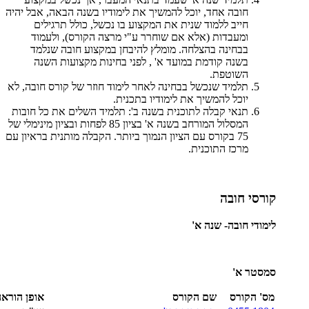
חובה אחד, יוכל להמשיך את לימודיו בשנה הבאה, אבל יהיה
חייב ללמוד שנית את המקצוע בו נכשל, כולל תרגילים
ומעבדות (אלא אם שוחרר ע"י מרצה הקורס), ולעמוד
בבחינה בהצלחה. מומלץ להיבחן במקצוע חובה שנלמד
בשנה קודמת במועד א' , לפני בחינות מקצועות השנה
השוטפת.
תלמיד שנכשל בבחינה לאחר לימוד חוזר של קורס חובה, לא
יוכל להמשיך את לימודיו בתכנית.
תנאי קבלה לתוכנית בשנה ב': תלמיד השלים את כל חובות
המסלול המורחב בשנה א' בציון 85 לפחות ובציון מינימלי של
75 בקורס עם הציון הנמוך ביותר. הקבלה מותנית בראיון עם
מרכז התוכנית.
קורסי חובה
לימודי חובה- שנה א'
סמסטר א'
מס' הקורס
שם הקורס
אופן הוראה