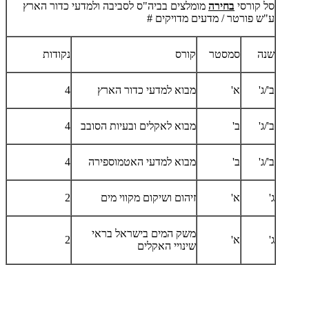
סל קורסי
בחירה
מומלצים בביה"ס לסביבה ולמדעי כדור הארץ
ע"ש פורטר / מדעים מדויקים #
שנה
סמסטר
קורס
נקודות
ב'/ג'
א'
מבוא למדעי כדור הארץ
4
ב'/ג'
ב'
מבוא לאקלים ובעיות הסובב
4
ב'/ג'
ב'
מבוא למדעי האטמוספירה
4
ג'
א'
זיהום ושיקום מקווי מים
2
משק המים בישראל בראי
ג'
א'
2
שינויי האקלים