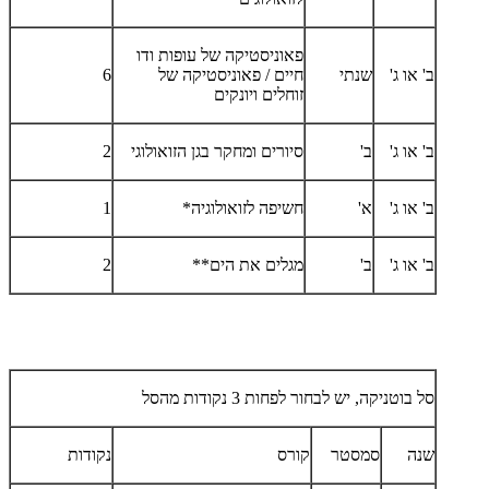
פאוניסטיקה של עופות ודו
ב' או ג'
שנתי
חיים / פאוניסטיקה של
6
זוחלים ויונקים
ב' או ג'
ב'
סיורים ומחקר בגן הזואולוגי
2
ב' או ג'
א'
חשיפה לזואולוגיה*
1
ב' או ג'
ב'
מגלים את הים
**
2
סל בוטניקה, יש לבחור לפחות 3 נקודות מהסל
שנה
סמסטר
קורס
נקודות