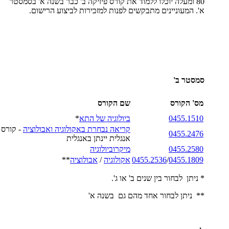
80 ומעלה יוכלו ללמוד את קורס פיזיקה ב' כבר בשנה א' בסמסטר
א'. המעוניינים מתבקשים לפנות למזכירות לביצוע הרישום.
סמסטר ב'
מס' הקורס
שם הקורס
510
0455.1
ביולוגיה ש
ל התא
*
קריאה נבחרת באקולוגיה ואבולוציה
- קורס
0455.2
476
אנגלית יינתן באנגלית
0455.2580
מיקרוביולוגיה
0455.1809
/
0455.2536
אקולוגיה
/
אבולוציה
**
* ניתן לבחור בין שנים ב' או ג'.
** ניתן לבחור אחד מהם גם בשנה א'