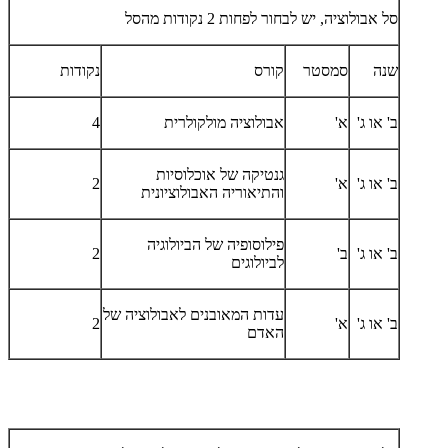
סל אבולוציה, יש לבחור לפחות 2 נקודות מהסל
שנה
סמסטר
קורס
נקודות
ב' או ג'
א'
אבולוציה מולקולרית
4
גנטיקה של אוכלוסיות
ב' או ג'
א'
2
והתיאוריה האבולוציונית
פילוסופיה של הביולוגיה
ב' או ג'
ב'
2
לביולוגים
עדות המאובנים לאבולוציה של
ב' או ג'
א'
2
האדם