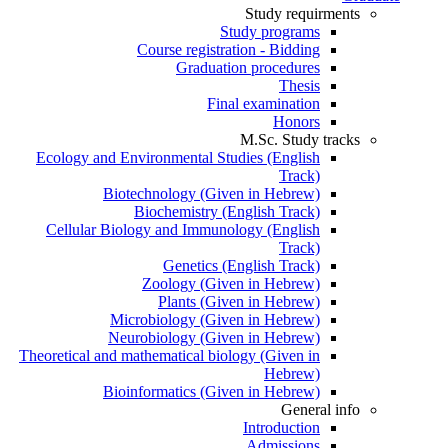
Study requirments
Study programs
Course registration - Bidding
Graduation procedures
Thesis
Final examination
Honors
M.Sc. Study tracks
Ecology and Environmental Studies (English
Track)
Biotechnology (Given in Hebrew)
Biochemistry (English Track)
Cellular Biology and Immunology (English
Track)
Genetics (English Track)
Zoology (Given in Hebrew)
Plants (Given in Hebrew)
Microbiology (Given in Hebrew)
Neurobiology (Given in Hebrew)
Theoretical and mathematical biology (Given in
Hebrew)
Bioinformatics (Given in Hebrew)
General info
Introduction
Admissions