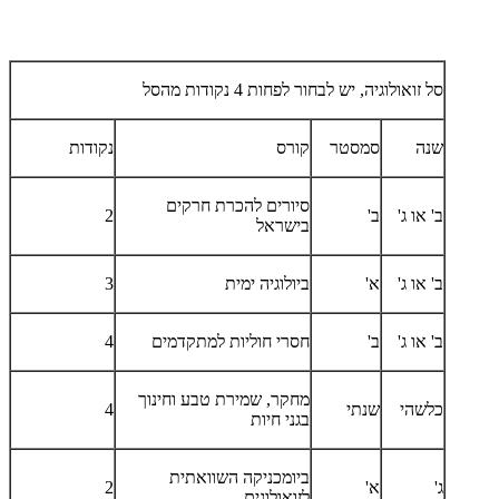
סל זואולוגיה, יש לבחור לפחות 4 נקודות מהסל
שנה
סמסטר
קורס
נקודות
סיורים להכרת חרקים
ב' או ג'
ב'
2
בישראל
ב' או ג'
א'
ביולוגיה ימית
3
ב' או ג'
ב'
חסרי חוליות למתקדמים
4
מחקר, שמירת טבע וחינוך
כלשהי
שנתי
4
בגני חיות
ביומכניקה השוואתית
ג'
א'
2
לזואולוגים