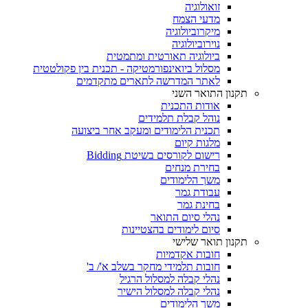
זואולוגיה
מדעי הצמח
מיקרוביולוגיה
נוירוביולוגיה
ביולוגיה תאורטית ומתמטית
מסלול ביואינפורמטיקה - תכנית בין פקולטטית
לאתר המדרשה לתארים מתקדמים
תקנון התואר השני
אודות התכנית
נוהל קבלת תלמידים
תכנית הלימודים ומעקב אחר ביצועה
מלגות קיום
רישום לקורסים בשיטת Bidding
בחירת מנחים
משך הלימודים
עבודת גמר
בחינת גמר
נהלי סיום התואר
סיום לימודים בהצטיינות
תקנון תואר שלישי
חובות אקדמיות
חובות תלמידי מחקר בשלב א'/ ב'
נהלי קבלה למסלול הרגיל
נהלי קבלה למסלול הישיר
משך הלימודים