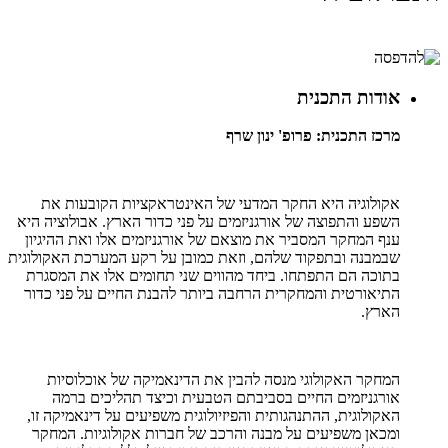
אודות התכנית
מרכז התכנית: פרופ' ינון שרף
אקולוגיה היא החקר המדעי של האינטראקציות הקובעות את
השפע והתפוצה של אורגניזמים על פני כדור הארץ. אבולוציה היא
ענף המחקר המסביר את מוצאם של אורגניזמים אלו ואת ההיגיון
שבמבנה ובתפקוד שלהם, וזאת כמובן על רקע המערכת האקולוגית
בתוכה הם התפתחו. ביחד מהווים שני תחומים אלו את המסגרת
התיאורטית והמחקרית הרחבה ביותר להבנת החיים על פני כדור
הארץ.
המחקר האקולוגי מנסה להבין את הדינאמיקה של אוכלוסיות
אורגניזמים החיים בסביבתם הטבעית וכיצד תהליכים ברמה
האקולוגית, ההתנהגותית והפיזיולוגית משפיעים על דינאמיקה זו,
ומכאן משפיעים על מבנה והרכב של חברות אקולוגיות. המחקר