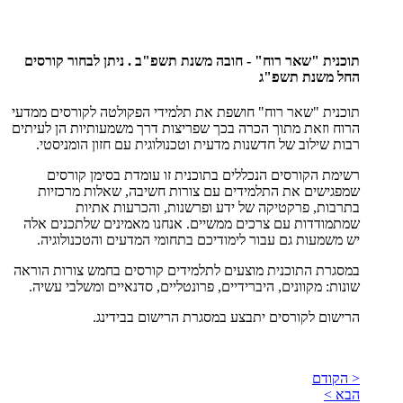
תוכנית "שאר רוח" - חובה משנת תשפ"ב . ניתן לבחור קורסים
החל משנת תשפ"ג
תוכנית "שאר רוח" חושפת את תלמידי הפקולטה לקורסים ממדעי
הרוח וזאת מתוך הכרה בכך שפריצות דרך משמעותיות הן לעיתים
רבות שילוב של חדשנות מדעית וטכנולוגית עם חזון הומניסטי.
רשימת הקורסים הנכללים בתוכנית זו עומדת בסימן קורסים
שמפגישים את התלמידים עם צורות חשיבה, שאלות מרכזיות
בתרבות, פרקטיקה של ידע ופרשנות, והכרעות אתיות
שמתמודדות עם צרכים ממשיים. אנחנו מאמינים שלתכנים אלה
יש משמעות גם עבור לימודיכם בתחומי המדעים והטכנולוגיה.
במסגרת התוכנית מוצעים לתלמידים קורסים בחמש צורות הוראה
שונות: מקוונים, היברידיים, פרונטליים, סדנאיים ומשלבי עשיה.
הרישום לקורסים יתבצע במסגרת הרישום בבידינג.
< הקודם
הבא >