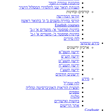
מתכונת עבודת הגמר
הענקת תואר שני לתלמידי המסלול הישיר
קורסים ובחינות
קורסי המדרשה
קורסי בחירה משנים ב' וג' בתואר ראשון
English courses
בחינות סמסטר א'- מועדים א' ו-ב'
בחינות סמסטר ב'- מועדים א' ו-ב'
לוח סיורים
מידע שימושי
ארכיון ידיעונים
ידיעון תשפ"א
ידיעון תש"פ
ידיעון תשע"ט
ידיעון תשע"ח
ידיעון תשע"ז
ידיעונים קודמים
מידע
לוח שנה"ל
תמצית הוראות האוניברסיטה ונהליה
טפסים
מלגות
בקשות ואישורים
אתר הרישום
Graduate