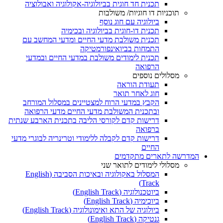
תכנית חד חוגית בביולוגיה-אקולוגיה ואבולוציה
תוכניות דו חוגיות/ משולבות
ביולוגיה עם חוג נוסף
תכנית דו-חוגית בביולוגיה ובכימיה
תכנית משולבת מדעי החיים ומדעי המחשב עם
התמחות בביואינפורמטיקה
תכנית לימודים משולבת במדעי החיים ובמדעי
הרפואה
מסלולים נוספים
תעודת הוראה
חוג לאחר תואר
הקבץ במדעי הרוח למצטיינים במסלול המורחב
ובתכנית המשולבת מדעי החיים מדעי הרפואה
דרישות קדם לקורסי הליבה בתכנית הארבע שנתית
ברפואה
דרישות קדם לקבלה ללימודי וטרינריה לבוגרי מדעי
החיים
המדרשה לתארים מתקדמים
מסלולי לימודים לתואר שני
המסלול באקולוגיה ובאיכות הסביבה (English
Track)
ביוטכנולוגיה (English Track)
ביוכימיה (English Track)
ביולוגיה של התא ואימונולוגיה (English Track)
גנטיקה (English Track)