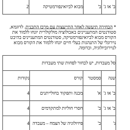
ב' או ג'
ב'
מבוא לביואינפורמטיקה
2
*
הבחירה תיעשה לאחר התייעצות עם מרכז התכנית
. לדוגמא,
סטודנטים המתעניינים באבולוציה מולקולרית יונחו ללמוד את
הקורס מבוא לביואינפורמטיקה, סטודנטים המתעניינים בהיבט
נוירונלי של התנהגות בעלי חיים יונחו ללמוד את הקורס מבוא
לנוירוביולוגיה, וכדומה.
סל מעבדות, יש לבחור לפחות שתי מעבדות
שנה
סמסטר
קורס
נקודות
ב' או ג'
א'
מבנה ותפקוד בחולייתנים
4
ב' או ג'
ב'
חסרי חוליות למתקדמים
4
ג'
ב'
פיזיולוגיה של הצמח – מעבדה
4