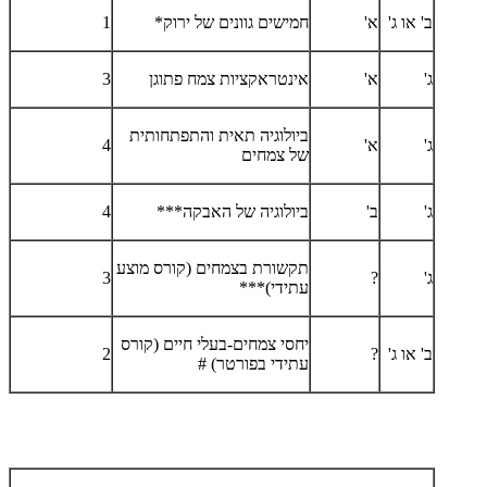
ב' או ג'
א'
חמישים גוונים של ירוק*
1
ג'
א'
אינטראקציות צמח פתוגן
3
ביולוגיה תאית והתפתחותית
ג'
א'
4
של צמחים
ג'
ב'
ביולוגיה של האבקה***
4
תקשורת בצמחים (קורס מוצע
ג'
?
3
עתידי)***
יחסי צמחים-בעלי חיים (קורס
ב' או ג'
?
2
עתידי בפורטר) #