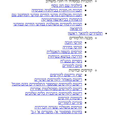
תוכניות במסלול דו חוגי/ משולב
ביולוגיה עם חוג נוסף
תכנית דו-חוגית בביולוגיה ובכימיה
תכנית משולבת מדעי החיים ומדעי המחשב עם
התמחות בביואינפורמטיקה
תכנית לימודים משולבת במדעי החיים ובמדעי
הרפואה
תלמידים לתואר ראשון
מבנה הלימודים
קורסי חובה
קורסי בחירה
קורסים בשפה האנגלית
הדרכה בנושא בטיחות
ניסויים בבע"ח
סיום לימודים
קורסים ובחינות
יעוץ ורישום לקורסים
רישום מאוחר לקורסים ושינויים
רישום לקורסים שמספר התלמידים בהם מוגבל
רישום לקורסים מפקולטות אחרות
רישום לקורסים בתכנית כלים שלובים
רשימות קורסים
סיורים לימודיים
קורסים משולבי עשייה חברתית
בחינות סמסטר א'- מועדים א' ו-ב'