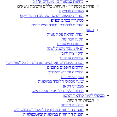
בחינות סמסטר ב'- מועדים א' ו-ב'
פרויקט וסמינריון - הנחיות, כללים ורשימת נושאים
מעבדת פרוייקט
הנחיות לביצוע והגשה של עבודת פרוייקט
סמינריון בכתב ובע"פ
הנחיות לכתיבת עבודה סמינריונית
תקנון
ועדת הוראה פקולטטית
תקנון הבחינות
נוכחות בשיעורים
תנאי מעבר משנה לשנה
תיקון ציון חיובי
קורסים עודפים
הכרה בלימודים אקדמיים קודמים - נוהל "פטורים"
קורסים חופפים בתכנים
הפסקה וחידוש לימודים
משך הלימודים
שינוי מסלולי הלימוד בביולוגיה
מצטייני דקאן
חובות כלליות ללימודי תואר ראשון
מסלולי לימוד לתואר ראשון
תכניות חד חוגיות
ביולוגיה מורחב
תכנית חד חוגית מחקרית לתלמידים מצטיינים
תכנית חד חוגית בביולוגיה וביוטכנולוגיה