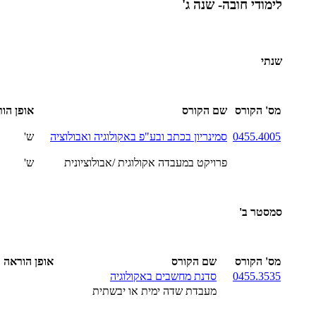
לימודי חובה- שנה ג'
שנתי
מס' הקורס
שם הקורס
אופן הו
005
0455.4
סמינריון בכתב ובע"פ באקולוגיה ואבולוציה
ש'
פרויקט במעבדה אקולוגית /אבולוציונית
ש'
סמסטר ב'
מס' הקורס
שם הקורס
אופן הוראה
535
0455.3
סדנת מחשבים באקולוגיה
מעבדת שדה ימית או יבשתית