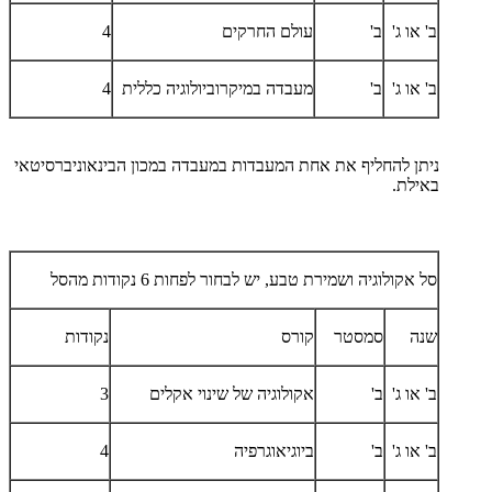
ב' או ג'
ב'
עולם החרקים
4
ב' או ג'
ב'
מעבדה במיקרוביולוגיה כללית
4
ניתן להחליף את אחת המעבדות במעבדה במכון הבינאוניברסיטאי
באילת.
סל אקולוגיה ושמירת טבע, יש לבחור לפחות 6 נקודות מהסל
שנה
סמסטר
קורס
נקודות
ב' או ג'
ב'
אקולוגיה של שינוי אקלים
3
ב' או ג'
ב'
ביוגיאוגרפיה
4