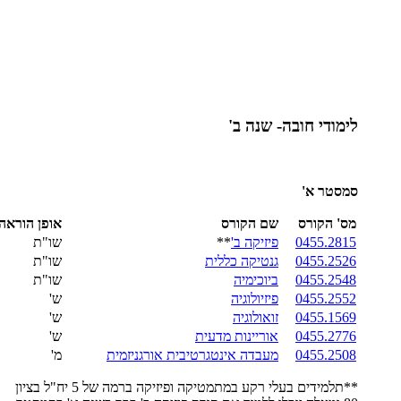
לימודי חובה- שנה ב'
סמסטר א'
מס' הקורס
שם הקורס
אופן הוראה
0455.2815
פיזיקה ב'
**
שו"ת
0455.2526
גנטיקה כללית
שו"ת
0455.2548
ביוכימיה
שו"ת
0455.2552
פיזיולוגיה
ש'
0455.1569
זואולוגיה
ש'
0455.2776
אוריינות מדעית
ש'
0455.2508
מעבדה אינטגרטיבית אורגניזמית
מ'
**תלמידים בעלי רקע במתמטיקה ופיזיקה ברמה של 5 יח"ל בציון