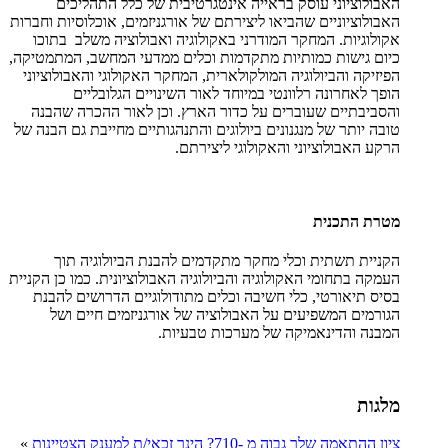
האבולוציוני עוסק בראייה אינטגרטיבית של כלל התהליכים
האבולוציוניים שהביאו ליצירתם של אורגניזמים, אוכלוסיות וחברות
אקולוגיות. המחקר המודרני באקולוגיה ואבולוציה משלב בתוכו
כיום גישות כמותיות מתקדמות וכלים ממדעי המחשב, המתמטיקה,
הפיזיקה והביולוגיה המולקולארית, המחקר האקולוגי והאבולוציוני
הופך לאחרונה רלוונטי במיוחד לאור השינויים הגלובליים
והסביבתיים שעוברים על כדור הארץ. וכן לאור ההכרה שהבנה
טובה יותר של מנגנונים ביולוגים והתנהגותיים מחייבת גם הבנה של
הרקע האבולוציוני והאקולוגי ליצירתם.
מטרת התכנית
הקניית תשתית וכלי מחקר מתקדמים להבנת הביולוגיה תוך
העמקה בתחומי האקולוגיה והביולוגיה האבולוציונית. כמו כן הקניית
בסיס תיאורטי, כלי חשיבה וכלים מתודולוגיים הדרושים להבנת
הגורמים המשפיעים על האבולוציה של אורגניזמים חיים ושל
המבנה והדינאמיקה של מערכות טבעיות.
מלגות
ציון ההתאמה שלך גבוה מ -710? הינך זכאי/ת למענק הצטיינות
»