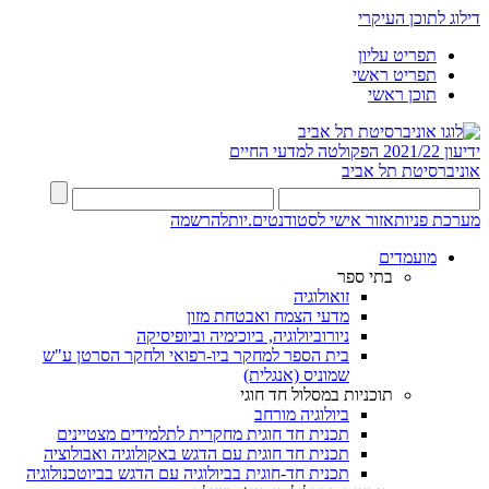
דילוג לתוכן העיקרי
תפריט עליון
תפריט ראשי
תוכן ראשי
ידיעון 2021/22
הפקולטה למדעי החיים
אוניברסיטת תל אביב
מערכת פניות
אזור אישי לסטודנטים.יות
להרשמה
מועמדים
בתי ספר
זואולוגיה
מדעי הצמח ואבטחת מזון
ניורוביולוגיה, ביוכימיה וביופיסיקה
בית הספר למחקר ביו-רפואי ולחקר הסרטן ע"ש
שמוניס (אנגלית)
תוכניות במסלול חד חוגי
ביולוגיה מורחב
תכנית חד חוגית מחקרית לתלמידים מצטיינים
תכנית חד חוגית עם הדגש באקולוגיה ואבולוציה
תכנית חד-חוגית בביולוגיה עם הדגש בביוטכנולוגיה