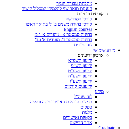
מתכונת עבודת הגמר
הענקת תואר שני לתלמידי המסלול הישיר
קורסים ובחינות
קורסי המדרשה
קורסי בחירה משנים ב' וג' בתואר ראשון
English courses
בחינות סמסטר א'- מועדים א' ו-ב'
בחינות סמסטר ב'- מועדים א' ו-ב'
לוח סיורים
מידע שימושי
ארכיון ידיעונים
ידיעון תשפ"א
ידיעון תש"פ
ידיעון תשע"ט
ידיעון תשע"ח
ידיעון תשע"ז
ידיעונים קודמים
מידע
לוח שנה"ל
תמצית הוראות האוניברסיטה ונהליה
טפסים
מלגות
בקשות ואישורים
אתר הרישום
Graduate