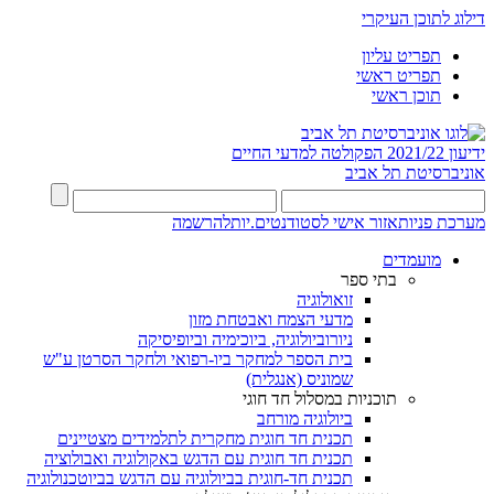
דילוג לתוכן העיקרי
תפריט עליון
תפריט ראשי
תוכן ראשי
ידיעון 2021/22
הפקולטה למדעי החיים
אוניברסיטת תל אביב
מערכת פניות
אזור אישי לסטודנטים.יות
להרשמה
מועמדים
בתי ספר
זואולוגיה
מדעי הצמח ואבטחת מזון
ניורוביולוגיה, ביוכימיה וביופיסיקה
בית הספר למחקר ביו-רפואי ולחקר הסרטן ע"ש
שמוניס (אנגלית)
תוכניות במסלול חד חוגי
ביולוגיה מורחב
תכנית חד חוגית מחקרית לתלמידים מצטיינים
תכנית חד חוגית עם הדגש באקולוגיה ואבולוציה
תכנית חד-חוגית בביולוגיה עם הדגש בביוטכנולוגיה