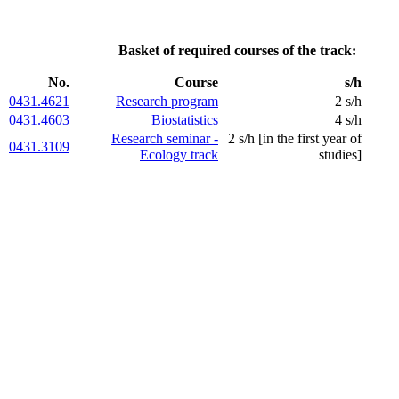
Basket of required courses of the track:
No.
Course
s/h
0431.4621
Research program
2 s/h
0431.4603
Biostatistics
4 s/h
Research seminar -
2 s/h [in the first year of
0431.3109
Ecology track
studies]