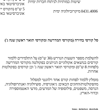
שיטות כמותיות לניתוח חברות ימיות
אוניברסיטאי באי
5 ש"ס (הקורס יינ
0431.4006
מיקרוביולוגיה ימית
אוניברסיטאי באי
סל קורסי בחירה (מקורסי המדרשה ומקורסי תואר ראשון שנה ג')
להשלמת מספר השעות הנדרש (30 ש"ס) על התלמידים ללמוד
קורסים בנושאים אקולוגיים הניתנים בפקולטה מקורסי המדרשה
(לפחות 8 ש"ס) ומקורסי תואר ראשון שנה ג' וכן קורסים בפקולטות
אחרות.
מומלץ ללמוד לפחות קורס אחד רלוונטי למסלול
מהפקולטות/החוגים הבאים: גיאוגרפיה, סוציולוגיה ואנתרופולוגיה,
הנדסה, משפטים, פילוסופיה של המדעים, מדעי האטמוספירה
וכדור-הארץ.
תכנית עבודת-גמר