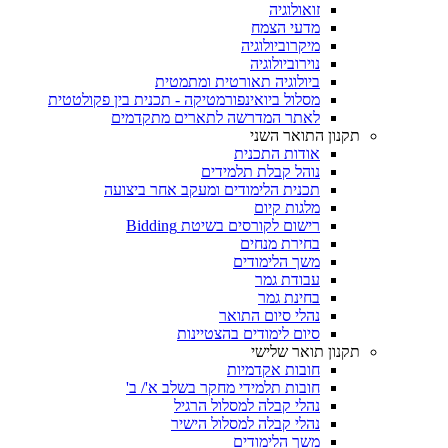
זואולוגיה
מדעי הצמח
מיקרוביולוגיה
נוירוביולוגיה
ביולוגיה תאורטית ומתמטית
מסלול ביואינפורמטיקה - תכנית בין פקולטטית
לאתר המדרשה לתארים מתקדמים
תקנון התואר השני
אודות התכנית
נוהל קבלת תלמידים
תכנית הלימודים ומעקב אחר ביצועה
מלגות קיום
רישום לקורסים בשיטת Bidding
בחירת מנחים
משך הלימודים
עבודת גמר
בחינת גמר
נהלי סיום התואר
סיום לימודים בהצטיינות
תקנון תואר שלישי
חובות אקדמיות
חובות תלמידי מחקר בשלב א'/ ב'
נהלי קבלה למסלול הרגיל
נהלי קבלה למסלול הישיר
משך הלימודים