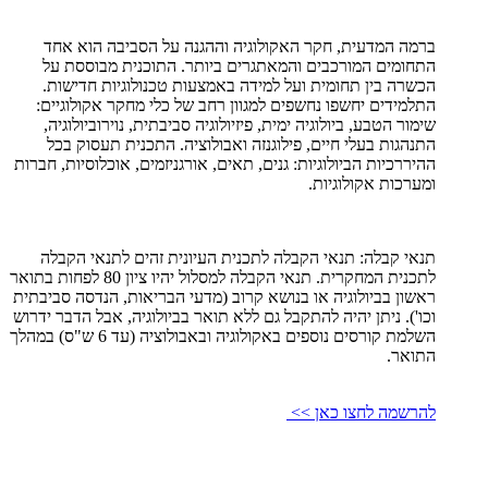
ברמה המדעית, חקר האקולוגיה וההגנה על הסביבה הוא אחד
התחומים המורכבים והמאתגרים ביותר. התוכנית מבוססת על
הכשרה בין תחומית ועל למידה באמצעות טכנולוגיות חדישות.
התלמידים יחשפו נחשפים למגוון רחב של כלי מחקר אקולוגיים:
שימור הטבע, ביולוגיה ימית, פיזיולוגיה סביבתית, נוירוביולוגיה,
התנהגות בעלי חיים, פילוגנזה ואבולוציה. התכנית תעסוק בכל
ההיררכיות הביולוגיות: גנים, תאים, אורגניזמים, אוכלוסיות, חברות
ומערכות אקולוגיות.
תנאי קבלה: תנאי הקבלה לתכנית העיונית זהים לתנאי הקבלה
לתכנית המחקרית. תנאי הקבלה למסלול יהיו ציון 80 לפחות בתואר
ראשון בביולוגיה או בנושא קרוב (מדעי הבריאות, הנדסה סביבתית
וכו'). ניתן יהיה להתקבל גם ללא תואר בביולוגיה, אבל הדבר ידרוש
השלמת קורסים נוספים באקולוגיה ובאבולוציה (עד 6 ש"ס) במהלך
התואר.
להרשמה לחצו כאן >>