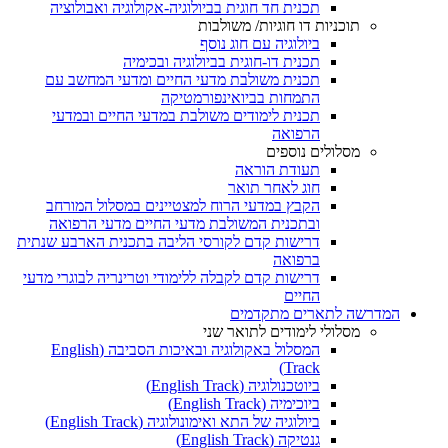
תכנית חד חוגית בביולוגיה-אקולוגיה ואבולוציה
תוכניות דו חוגיות/ משולבות
ביולוגיה עם חוג נוסף
תכנית דו-חוגית בביולוגיה ובכימיה
תכנית משולבת מדעי החיים ומדעי המחשב עם
התמחות בביואינפורמטיקה
תכנית לימודים משולבת במדעי החיים ובמדעי
הרפואה
מסלולים נוספים
תעודת הוראה
חוג לאחר תואר
הקבץ במדעי הרוח למצטיינים במסלול המורחב
ובתכנית המשולבת מדעי החיים מדעי הרפואה
דרישות קדם לקורסי הליבה בתכנית הארבע שנתית
ברפואה
דרישות קדם לקבלה ללימודי וטרינריה לבוגרי מדעי
החיים
המדרשה לתארים מתקדמים
מסלולי לימודים לתואר שני
המסלול באקולוגיה ובאיכות הסביבה (English
Track)
ביוטכנולוגיה (English Track)
ביוכימיה (English Track)
ביולוגיה של התא ואימונולוגיה (English Track)
גנטיקה (English Track)