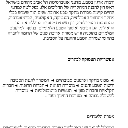
ורמות ארגון בטבע. מדעני אוניברסיטת תל אביב מהווים בישראל
ראש חץ להבנה המחקרית של תהליכים אלו. בפקולטה למדעי
החיים קיימת מסורת מחקר טבע ארוכת שנים תוך שימוש בכלי
מחקר מתחומי האבולוציה, הגנטיקה, האקולוגיה, הביוגיאוגרפיה,
ההתנהגות והפיזיולוגיה, וכן תשתית ייחודית הכוללת את הגן
הזואולוגי, הגן הבוטני ואוספי הטבע הלאומיים. בנוסף, למדענים
המלמדים בתוכנית זו יש מסורת ארוכת שנים של תרומה לחברה
בתחומי שמירת הטבע וההגנה על הסביבה.
אפשרויות תעסוקה לבוגרים
◄ מכוני מחקר וארגונים סביבתיים ◄ המשרד להגנת הסביבה
ורשות הטבע והגנים ◄מוסדות רפואה ◄חברות תרופות ◄חברות
חקלאיות וחברות מזון ◄ תעשיות ביוטכנולוגיות ◄ מוסדות
להשכלה גבוהה ◄ מערכת החינוך ועוד...
מטרת הלימודים
המסלול לתואר שני באקולוגיה ואיכות הסביבה מתאים לסטודנטים