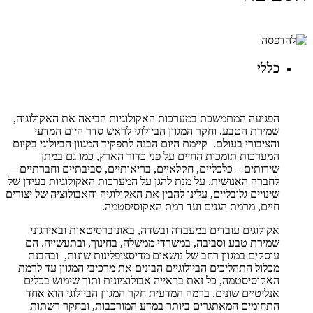
כללי
הפגיעה המתמשכת במערכות האקולוגיות הביאה את האקולוגיה,
שמירת הטבע, וחקר המגוון הביולוגי לראש סדר היום המדעי
והציבורי בעולם. קיימת היום הבנה לתפקיד המגוון הביולוגי בקיום
המערכות תומכות החיים על פני כדור הארץ, כמו גם במתן
שירותים – כלכליים, חקלאיים, בריאותיים, סביבתיים וחברתיים –
לחברה האנושית. על מנת להגן על המערכות האקולוגיות בעידן של
שינויים גלובליים, עלינו להבין את האקולוגיה והאבולוציה של יצורים
חיים, מרמת הגנים ועד רמת האקוסיסטמה.
אקולוגים עובדים במעבדה ובשדה, באוניברסיטאות ובאירגוני
שמירת טבע וסביבה, במשרדי ממשלה, בחינוך, ובתעשייה. הם
עוסקים במגוון רחב של נושאים מדיסציפלינות שונות, ובהבנת
מכלול התהליכים הביולוגיים הבונים את מרכיבי המגוון עד לרמת
האקוסיסטמה, כל זאת בראייה אבולוציונית ותוך שימוש בכלים
אנליטיים שונים. ברמה המדעית חקר המגוון הביולוגי הוא אחד
התחומים המאתגרים ביותר במדע המורכבות, ובחקר רשתות