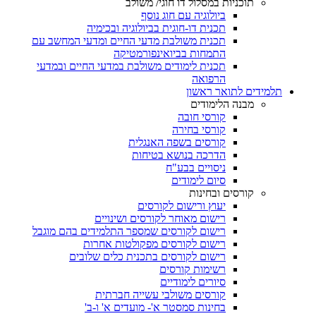
תוכניות במסלול דו חוגי/ משולב
ביולוגיה עם חוג נוסף
תכנית דו-חוגית בביולוגיה ובכימיה
תכנית משולבת מדעי החיים ומדעי המחשב עם
התמחות בביואינפורמטיקה
תכנית לימודים משולבת במדעי החיים ובמדעי
הרפואה
תלמידים לתואר ראשון
מבנה הלימודים
קורסי חובה
קורסי בחירה
קורסים בשפה האנגלית
הדרכה בנושא בטיחות
ניסויים בבע"ח
סיום לימודים
קורסים ובחינות
יעוץ ורישום לקורסים
רישום מאוחר לקורסים ושינויים
רישום לקורסים שמספר התלמידים בהם מוגבל
רישום לקורסים מפקולטות אחרות
רישום לקורסים בתכנית כלים שלובים
רשימות קורסים
סיורים לימודיים
קורסים משולבי עשייה חברתית
בחינות סמסטר א'- מועדים א' ו-ב'