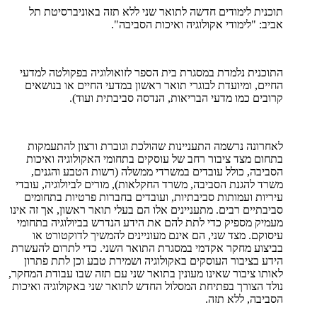
תוכנית לימודים חדשה לתואר שני ללא תזה באוניברסיטת תל
אביב: "לימודי אקולוגיה ואיכות הסביבה".
התוכנית נלמדת במסגרת בית הספר לזואולוגיה בפקולטה למדעי
החיים, ומיועדת לבוגרי תואר ראשון במדעי החיים או בנושאים
קרובים כמו מדעי הבריאות, הנדסה סביבתית ועוד).
לאחרונה נרשמה התעניינות שהולכת וגוברת ורצון להתעמקות
בתחום מצד ציבור רחב של עוסקים בתחומי האקולוגיה ואיכות
הסביבה, כולל עובדים במשרדי ממשלה (רשות הטבע והגנים,
משרד להגנת הסביבה, משרד החקלאות), מורים לביולוגיה, עובדי
עיריות ועמותות סביבתיות, ועובדים בחברות פרטיות בתחומים
סביבתיים רבים. מתעניינים אלו הם בעלי תואר ראשון, אך זה אינו
מעמיק מספיק כדי לתת להם את הידע הנדרש בביולוגיה בתחומי
עיסוקם. מצד שני, הם אינם מעוניינים להמשיך לדוקטורט או
בביצוע מחקר אקדמי במסגרת התואר השני. כדי לתרום להעשרת
הידע בציבור העוסקים באקולוגיה ושמירת טבע וכן לתת פתרון
לאותו ציבור שאינו מעונין בתואר שני עם תזה שבו עבודת המחקר,
נולד הצורך בפתיחת המסלול החדש לתואר שני באקולוגיה ואיכות
הסביבה, ללא תזה.