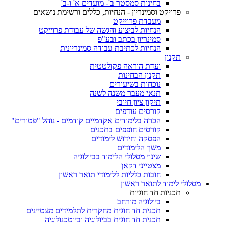
בחינות סמסטר ב'- מועדים א' ו-ב'
פרויקט וסמינריון - הנחיות, כללים ורשימת נושאים
מעבדת פרוייקט
הנחיות לביצוע והגשה של עבודת פרוייקט
סמינריון בכתב ובע"פ
הנחיות לכתיבת עבודה סמינריונית
תקנון
ועדת הוראה פקולטטית
תקנון הבחינות
נוכחות בשיעורים
תנאי מעבר משנה לשנה
תיקון ציון חיובי
קורסים עודפים
הכרה בלימודים אקדמיים קודמים - נוהל "פטורים"
קורסים חופפים בתכנים
הפסקה וחידוש לימודים
משך הלימודים
שינוי מסלולי הלימוד בביולוגיה
מצטייני דקאן
חובות כלליות ללימודי תואר ראשון
מסלולי לימוד לתואר ראשון
תכניות חד חוגיות
ביולוגיה מורחב
תכנית חד חוגית מחקרית לתלמידים מצטיינים
תכנית חד חוגית בביולוגיה וביוטכנולוגיה