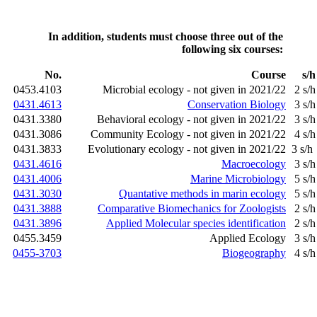
In addition, students must choose three out of the
following six courses:
No.
Course
s/h
0453.4103
Microbial ecology - not given in 2021/22
2 s/h
0431.4613
Conservation Biology
3 s/h
0431.3380
Behavioral ecology - not given in 2021/22
3 s/h
0431.3086
Community Ecology - not given in 2021/22
4 s/h
0431.3833
Evolutionary ecology - not given in 2021/22
3 s/h
0431.4616
Macroecology
3 s/h
0431.4006
Marine Microbiology
5 s/h
0431.3030
Quantative methods in marin ecology
5 s/h
0431.3888
Comparative Biomechanics for Zoologists
2 s/h
0431.3896
Applied Molecular species identification
2 s/h
0455.3459
Applied Ecology
3 s/h
0455-3703
Biogeography
4 s/h