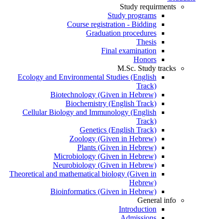
Study requirments
Study programs
Course registration - Bidding
Graduation procedures
Thesis
Final examination
Honors
M.Sc. Study tracks
Ecology and Environmental Studies (English
Track)
Biotechnology (Given in Hebrew)
Biochemistry (English Track)
Cellular Biology and Immunology (English
Track)
Genetics (English Track)
Zoology (Given in Hebrew)
Plants (Given in Hebrew)
Microbiology (Given in Hebrew)
Neurobiology (Given in Hebrew)
Theoretical and mathematical biology (Given in
Hebrew)
Bioinformatics (Given in Hebrew)
General info
Introduction
Admissions