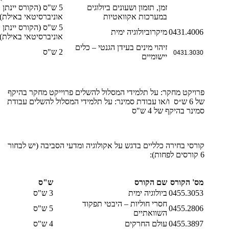
זמן, תזמון ושעונים ביולוגים
5 ש"ס (הקורס יינתן 
במערכות אקוואטיות
אוניברסיטאי באילת)
5 ש"ס (הקורס יינתן 
0431.4006
מיקרוביולוגיה ימית
אוניברסיטאי באילת)
זיהוי מינים בעידן הגנטי – כלים
2 ש"ס
0431.3030
יישומיים
פרויקט מחקר: על תלמידי המסלול להשלים פרוייקט מחקר בהיקף
של 6 ש״ס ו/או עבודת סמינר: על תלמידי המסלול להשלים עבודת
סמינר בהיקף של 4 ש"ס
קורסי בחירה כלליים בדגש על אקולוגיה ומדעי הסביבה (יש לבחור
6 קורסים לפחות):
מס' הקורס
שם הקורס
ש"ס
0455.3053
ביולוגיה ימית
3 ש"ס
חסרי חוליות – היבטי תפקוד
0455.2806
5 ש"ס
השוואתיים
0455.3897
עולם החרקים
4 ש"ס