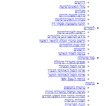
דרושים
נהלי האוניברסיטה
מכרזים
מידע לשעת חירום
מבקרת האוניברסיטה
תקנון משמעת ופסקי דין
לימודים
רישום לאוניברסיטה
מידע למתעניינים בלימודים
חישוב סיכויי קבלה לתואר ראשון
לוח שנת הלימודים
ידיעונים
כניסה לאזור האישי
סגל ומינהלה
אגפים ומשרדי מינהלה
ארגון הסגל המנהלי
ארגון הסגל האקדמי הבכיר
ארגון הסגל האקדמי הזוטר
כניסה ל-My Tau
נגישות
נגישות בקמפוס
מניעה וטיפול בהטרדה מינית
הנחיות בדבר חוק חופש המידע
הצהרת נגישות
הגנת הפרטיות