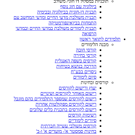
תוכניות במסלול דו חוגי/ משולב
ביולוגיה עם חוג נוסף
תכנית דו-חוגית בביולוגיה ובכימיה
תכנית משולבת מדעי החיים ומדעי המחשב עם
התמחות בביואינפורמטיקה
תכנית לימודים משולבת במדעי החיים ובמדעי
הרפואה
תלמידים לתואר ראשון
מבנה הלימודים
קורסי חובה
קורסי בחירה
קורסים בשפה האנגלית
הדרכה בנושא בטיחות
ניסויים בבע"ח
סיום לימודים
קורסים ובחינות
יעוץ ורישום לקורסים
רישום מאוחר לקורסים ושינויים
רישום לקורסים שמספר התלמידים בהם מוגבל
רישום לקורסים מפקולטות אחרות
רישום לקורסים בתכנית כלים שלובים
רשימות קורסים
סיורים לימודיים
קורסים משולבי עשייה חברתית
בחינות סמסטר א'- מועדים א' ו-ב'