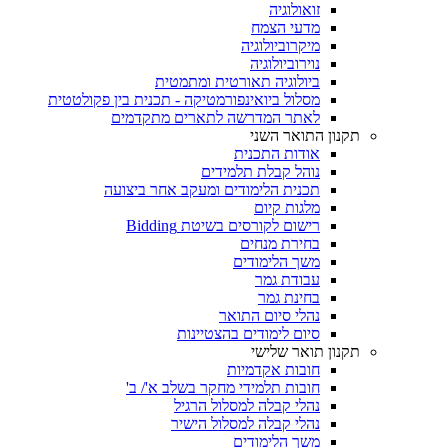
זואולוגיה
מדעי הצמח
מיקרוביולוגיה
נוירוביולוגיה
ביולוגיה תאורטית ומתמטית
מסלול ביואינפורמטיקה - תכנית בין פקולטטית
לאתר המדרשה לתארים מתקדמים
תקנון התואר השני
אודות התכנית
נוהל קבלת תלמידים
תכנית הלימודים ומעקב אחר ביצועה
מלגות קיום
רישום לקורסים בשיטת Bidding
בחירת מנחים
משך הלימודים
עבודת גמר
בחינת גמר
נהלי סיום התואר
סיום לימודים בהצטיינות
תקנון תואר שלישי
חובות אקדמיות
חובות תלמידי מחקר בשלב א'/ ב'
נהלי קבלה למסלול הרגיל
נהלי קבלה למסלול הישיר
משך הלימודים