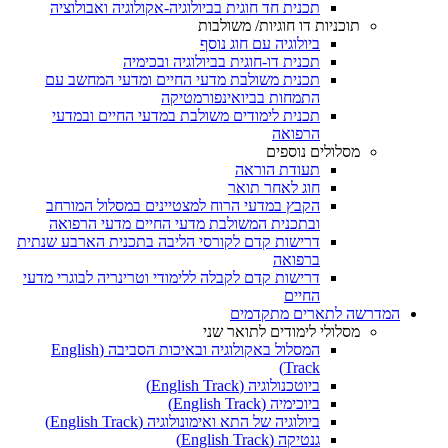
תכנית חד חוגית בביולוגיה-אקולוגיה ואבולוציה
תוכניות דו חוגיות/ משולבות
ביולוגיה עם חוג נוסף
תכנית דו-חוגית בביולוגיה ובכימיה
תכנית משולבת מדעי החיים ומדעי המחשב עם
התמחות בביואינפורמטיקה
תכנית לימודים משולבת במדעי החיים ובמדעי
הרפואה
מסלולים נוספים
תעודת הוראה
חוג לאחר תואר
הקבץ במדעי הרוח למצטיינים במסלול המורחב
ובתכנית המשולבת מדעי החיים מדעי הרפואה
דרישות קדם לקורסי הליבה בתכנית הארבע שנתית
ברפואה
דרישות קדם לקבלה ללימודי וטרינריה לבוגרי מדעי
החיים
המדרשה לתארים מתקדמים
מסלולי לימודים לתואר שני
המסלול באקולוגיה ובאיכות הסביבה (English
Track)
ביוטכנולוגיה (English Track)
ביוכימיה (English Track)
ביולוגיה של התא ואימונולוגיה (English Track)
גנטיקה (English Track)