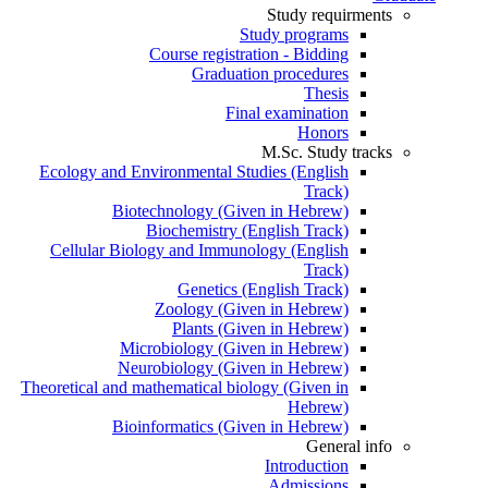
Study requirments
Study programs
Course registration - Bidding
Graduation procedures
Thesis
Final examination
Honors
M.Sc. Study tracks
Ecology and Environmental Studies (English
Track)
Biotechnology (Given in Hebrew)
Biochemistry (English Track)
Cellular Biology and Immunology (English
Track)
Genetics (English Track)
Zoology (Given in Hebrew)
Plants (Given in Hebrew)
Microbiology (Given in Hebrew)
Neurobiology (Given in Hebrew)
Theoretical and mathematical biology (Given in
Hebrew)
Bioinformatics (Given in Hebrew)
General info
Introduction
Admissions