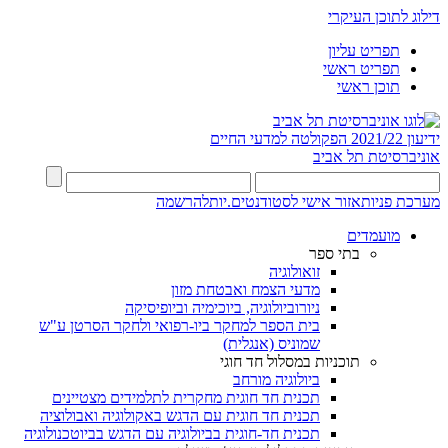
דילוג לתוכן העיקרי
תפריט עליון
תפריט ראשי
תוכן ראשי
ידיעון 2021/22
הפקולטה למדעי החיים
אוניברסיטת תל אביב
מערכת פניות
אזור אישי לסטודנטים.יות
להרשמה
מועמדים
בתי ספר
זואולוגיה
מדעי הצמח ואבטחת מזון
ניורוביולוגיה, ביוכימיה וביופיסיקה
בית הספר למחקר ביו-רפואי ולחקר הסרטן ע"ש
שמוניס (אנגלית)
תוכניות במסלול חד חוגי
ביולוגיה מורחב
תכנית חד חוגית מחקרית לתלמידים מצטיינים
תכנית חד חוגית עם הדגש באקולוגיה ואבולוציה
תכנית חד-חוגית בביולוגיה עם הדגש בביוטכנולוגיה