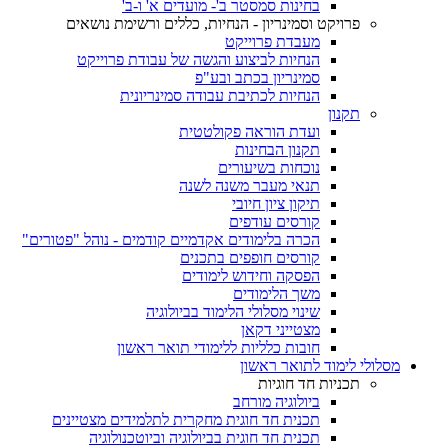
בחינות סמסטר ב'- מועדים א' ו-ב'
פרויקט וסמינריון - הנחיות, כללים ורשימת נושאים
מעבדת פרוייקט
הנחיות לביצוע והגשה של עבודת פרוייקט
סמינריון בכתב ובע"פ
הנחיות לכתיבת עבודה סמינריונית
תקנון
ועדת הוראה פקולטטית
תקנון הבחינות
נוכחות בשיעורים
תנאי מעבר משנה לשנה
תיקון ציון חיובי
קורסים עודפים
הכרה בלימודים אקדמיים קודמים - נוהל "פטורים"
קורסים חופפים בתכנים
הפסקה וחידוש לימודים
משך הלימודים
שינוי מסלולי הלימוד בביולוגיה
מצטייני דקאן
חובות כלליות ללימודי תואר ראשון
מסלולי לימוד לתואר ראשון
תכניות חד חוגיות
ביולוגיה מורחב
תכנית חד חוגית מחקרית לתלמידים מצטיינים
תכנית חד חוגית בביולוגיה וביוטכנולוגיה