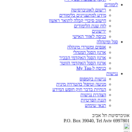
לימודים
רישום לאוניברסיטה
מידע למתעניינים בלימודים
חישוב סיכויי קבלה לתואר ראשון
לוח שנת הלימודים
ידיעונים
כניסה לאזור האישי
סגל ומינהלה
אגפים ומשרדי מינהלה
ארגון הסגל המנהלי
ארגון הסגל האקדמי הבכיר
ארגון הסגל האקדמי הזוטר
כניסה ל-My Tau
נגישות
נגישות בקמפוס
מניעה וטיפול בהטרדה מינית
הנחיות בדבר חוק חופש המידע
הצהרת נגישות
הגנת הפרטיות
תנאי שימוש
אוניברסיטת תל אביב
P.O. Box 39040, Tel Aviv 6997801