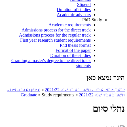
Stipend
Duration of studies
Academic advisors
PhD Study
Academic requirements
Admissions process for the direct track
Admissions process for the regular track
First year research student requirements
Phd thesis format
Format of the paper
Duration of the studies
Granting a master's degree to the direct track
students
הינך נמצא כאן
ידיעון מדעי החיים - תשפ"ב עבור שנה 2021/22
»
ידיעון מדעי החיים -
תשפ"ב עבור שנה 2021/22
»
Study requirments
»
Graduate
נהלי סיום