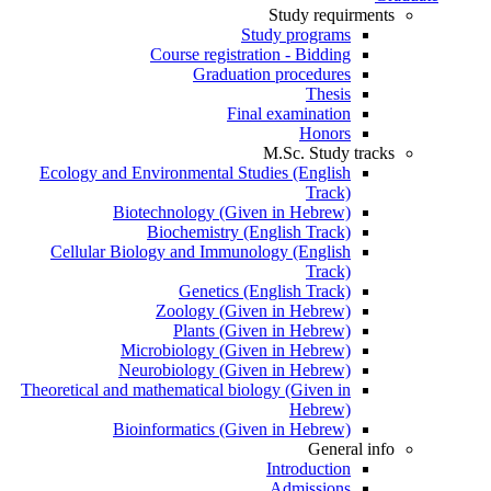
Study requirments
Study programs
Course registration - Bidding
Graduation procedures
Thesis
Final examination
Honors
M.Sc. Study tracks
Ecology and Environmental Studies (English
Track)
Biotechnology (Given in Hebrew)
Biochemistry (English Track)
Cellular Biology and Immunology (English
Track)
Genetics (English Track)
Zoology (Given in Hebrew)
Plants (Given in Hebrew)
Microbiology (Given in Hebrew)
Neurobiology (Given in Hebrew)
Theoretical and mathematical biology (Given in
Hebrew)
Bioinformatics (Given in Hebrew)
General info
Introduction
Admissions