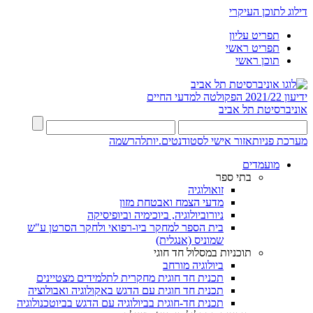
דילוג לתוכן העיקרי
תפריט עליון
תפריט ראשי
תוכן ראשי
ידיעון 2021/22
הפקולטה למדעי החיים
אוניברסיטת תל אביב
מערכת פניות
אזור אישי לסטודנטים.יות
להרשמה
מועמדים
בתי ספר
זואולוגיה
מדעי הצמח ואבטחת מזון
ניורוביולוגיה, ביוכימיה וביופיסיקה
בית הספר למחקר ביו-רפואי ולחקר הסרטן ע"ש
שמוניס (אנגלית)
תוכניות במסלול חד חוגי
ביולוגיה מורחב
תכנית חד חוגית מחקרית לתלמידים מצטיינים
תכנית חד חוגית עם הדגש באקולוגיה ואבולוציה
תכנית חד-חוגית בביולוגיה עם הדגש בביוטכנולוגיה