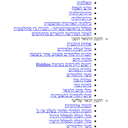
זואולוגיה
מדעי הצמח
מיקרוביולוגיה
נוירוביולוגיה
ביולוגיה תאורטית ומתמטית
מסלול ביואינפורמטיקה - תכנית בין פקולטטית
לאתר המדרשה לתארים מתקדמים
תקנון התואר השני
אודות התכנית
נוהל קבלת תלמידים
תכנית הלימודים ומעקב אחר ביצועה
מלגות קיום
רישום לקורסים בשיטת Bidding
בחירת מנחים
משך הלימודים
עבודת גמר
בחינת גמר
נהלי סיום התואר
סיום לימודים בהצטיינות
תקנון תואר שלישי
חובות אקדמיות
חובות תלמידי מחקר בשלב א'/ ב'
נהלי קבלה למסלול הרגיל
נהלי קבלה למסלול הישיר
משך הלימודים