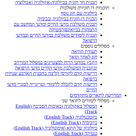
תכנית חד חוגית בביולוגיה-אקולוגיה ואבולוציה
תוכניות דו חוגיות/ משולבות
ביולוגיה עם חוג נוסף
תכנית דו-חוגית בביולוגיה ובכימיה
תכנית משולבת מדעי החיים ומדעי המחשב עם
התמחות בביואינפורמטיקה
תכנית לימודים משולבת במדעי החיים ובמדעי
הרפואה
מסלולים נוספים
תעודת הוראה
חוג לאחר תואר
הקבץ במדעי הרוח למצטיינים במסלול המורחב
ובתכנית המשולבת מדעי החיים מדעי הרפואה
דרישות קדם לקורסי הליבה בתכנית הארבע שנתית
ברפואה
דרישות קדם לקבלה ללימודי וטרינריה לבוגרי מדעי
החיים
המדרשה לתארים מתקדמים
מסלולי לימודים לתואר שני
המסלול באקולוגיה ובאיכות הסביבה (English
Track)
ביוטכנולוגיה (English Track)
ביוכימיה (English Track)
ביולוגיה של התא ואימונולוגיה (English Track)
גנטיקה (English Track)