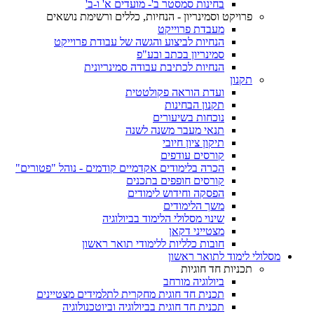
בחינות סמסטר ב'- מועדים א' ו-ב'
פרויקט וסמינריון - הנחיות, כללים ורשימת נושאים
מעבדת פרוייקט
הנחיות לביצוע והגשה של עבודת פרוייקט
סמינריון בכתב ובע"פ
הנחיות לכתיבת עבודה סמינריונית
תקנון
ועדת הוראה פקולטטית
תקנון הבחינות
נוכחות בשיעורים
תנאי מעבר משנה לשנה
תיקון ציון חיובי
קורסים עודפים
הכרה בלימודים אקדמיים קודמים - נוהל "פטורים"
קורסים חופפים בתכנים
הפסקה וחידוש לימודים
משך הלימודים
שינוי מסלולי הלימוד בביולוגיה
מצטייני דקאן
חובות כלליות ללימודי תואר ראשון
מסלולי לימוד לתואר ראשון
תכניות חד חוגיות
ביולוגיה מורחב
תכנית חד חוגית מחקרית לתלמידים מצטיינים
תכנית חד חוגית בביולוגיה וביוטכנולוגיה