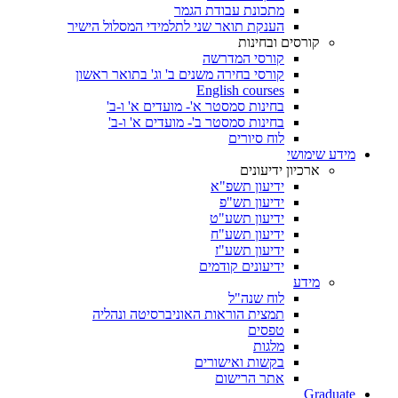
מתכונת עבודת הגמר
הענקת תואר שני לתלמידי המסלול הישיר
קורסים ובחינות
קורסי המדרשה
קורסי בחירה משנים ב' וג' בתואר ראשון
English courses
בחינות סמסטר א'- מועדים א' ו-ב'
בחינות סמסטר ב'- מועדים א' ו-ב'
לוח סיורים
מידע שימושי
ארכיון ידיעונים
ידיעון תשפ"א
ידיעון תש"פ
ידיעון תשע"ט
ידיעון תשע"ח
ידיעון תשע"ז
ידיעונים קודמים
מידע
לוח שנה"ל
תמצית הוראות האוניברסיטה ונהליה
טפסים
מלגות
בקשות ואישורים
אתר הרישום
Graduate