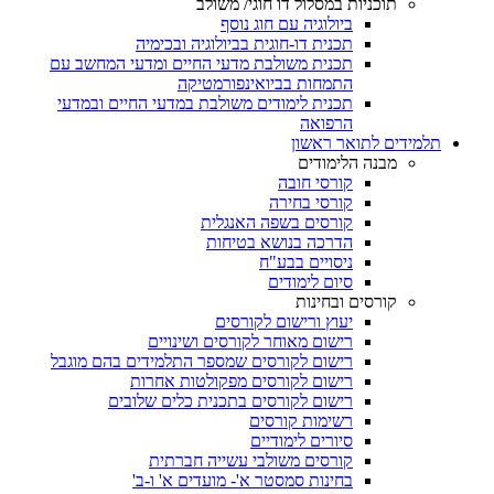
תוכניות במסלול דו חוגי/ משולב
ביולוגיה עם חוג נוסף
תכנית דו-חוגית בביולוגיה ובכימיה
תכנית משולבת מדעי החיים ומדעי המחשב עם
התמחות בביואינפורמטיקה
תכנית לימודים משולבת במדעי החיים ובמדעי
הרפואה
תלמידים לתואר ראשון
מבנה הלימודים
קורסי חובה
קורסי בחירה
קורסים בשפה האנגלית
הדרכה בנושא בטיחות
ניסויים בבע"ח
סיום לימודים
קורסים ובחינות
יעוץ ורישום לקורסים
רישום מאוחר לקורסים ושינויים
רישום לקורסים שמספר התלמידים בהם מוגבל
רישום לקורסים מפקולטות אחרות
רישום לקורסים בתכנית כלים שלובים
רשימות קורסים
סיורים לימודיים
קורסים משולבי עשייה חברתית
בחינות סמסטר א'- מועדים א' ו-ב'