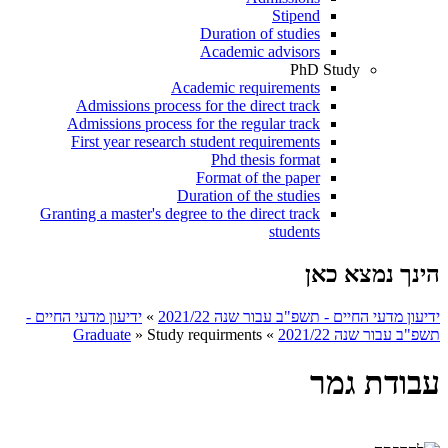
Stipend
Duration of studies
Academic advisors
PhD Study
Academic requirements
Admissions process for the direct track
Admissions process for the regular track
First year research student requirements
Phd thesis format
Format of the paper
Duration of the studies
Granting a master's degree to the direct track
students
הינך נמצא כאן
ידיעון מדעי החיים - תשפ"ב עבור שנה 2021/22
»
ידיעון מדעי החיים -
תשפ"ב עבור שנה 2021/22
»
Study requirments
»
Graduate
עבודת גמר