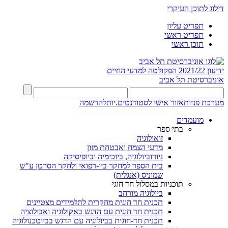
דילוג לתוכן העיקרי
תפריט עליון
תפריט ראשי
תוכן ראשי
ידיעון 2021/22
הפקולטה למדעי החיים
אוניברסיטת תל אביב
מערכת פניות
אזור אישי לסטודנטים.יות
להרשמה
מועמדים
בתי ספר
זואולוגיה
מדעי הצמח ואבטחת מזון
ניורוביולוגיה, ביוכימיה וביופיסיקה
בית הספר למחקר ביו-רפואי ולחקר הסרטן ע"ש
שמוניס (אנגלית)
תוכניות במסלול חד חוגי
ביולוגיה מורחב
תכנית חד חוגית מחקרית לתלמידים מצטיינים
תכנית חד חוגית עם הדגש באקולוגיה ואבולוציה
תכנית חד-חוגית בביולוגיה עם הדגש בביוטכנולוגיה