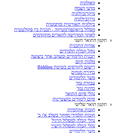
זואולוגיה
מדעי הצמח
מיקרוביולוגיה
נוירוביולוגיה
ביולוגיה תאורטית ומתמטית
מסלול ביואינפורמטיקה - תכנית בין פקולטטית
לאתר המדרשה לתארים מתקדמים
תקנון התואר השני
אודות התכנית
נוהל קבלת תלמידים
תכנית הלימודים ומעקב אחר ביצועה
מלגות קיום
רישום לקורסים בשיטת Bidding
בחירת מנחים
משך הלימודים
עבודת גמר
בחינת גמר
נהלי סיום התואר
סיום לימודים בהצטיינות
תקנון תואר שלישי
חובות אקדמיות
חובות תלמידי מחקר בשלב א'/ ב'
נהלי קבלה למסלול הרגיל
נהלי קבלה למסלול הישיר
משך הלימודים