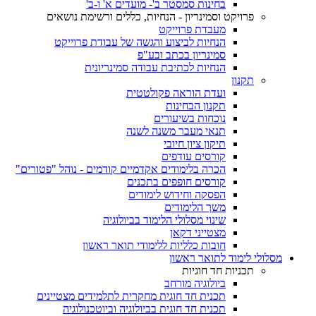
בחינות סמסטר ב'- מועדים א' ו-ב'
פרויקט וסמינריון - הנחיות, כללים ורשימת נושאים
מעבדת פרוייקט
הנחיות לביצוע והגשה של עבודת פרוייקט
סמינריון בכתב ובע"פ
הנחיות לכתיבת עבודה סמינריונית
תקנון
ועדת הוראה פקולטטית
תקנון הבחינות
נוכחות בשיעורים
תנאי מעבר משנה לשנה
תיקון ציון חיובי
קורסים עודפים
הכרה בלימודים אקדמיים קודמים - נוהל "פטורים"
קורסים חופפים בתכנים
הפסקה וחידוש לימודים
משך הלימודים
שינוי מסלולי הלימוד בביולוגיה
מצטייני דקאן
חובות כלליות ללימודי תואר ראשון
מסלולי לימוד לתואר ראשון
תכניות חד חוגיות
ביולוגיה מורחב
תכנית חד חוגית מחקרית לתלמידים מצטיינים
תכנית חד חוגית בביולוגיה וביוטכנולוגיה