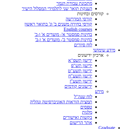
מתכונת עבודת הגמר
הענקת תואר שני לתלמידי המסלול הישיר
קורסים ובחינות
קורסי המדרשה
קורסי בחירה משנים ב' וג' בתואר ראשון
English courses
בחינות סמסטר א'- מועדים א' ו-ב'
בחינות סמסטר ב'- מועדים א' ו-ב'
לוח סיורים
מידע שימושי
ארכיון ידיעונים
ידיעון תשפ"א
ידיעון תש"פ
ידיעון תשע"ט
ידיעון תשע"ח
ידיעון תשע"ז
ידיעונים קודמים
מידע
לוח שנה"ל
תמצית הוראות האוניברסיטה ונהליה
טפסים
מלגות
בקשות ואישורים
אתר הרישום
Graduate