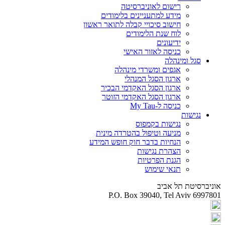
רישום לאוניברסיטה
מידע למתעניינים בלימודים
חישוב סיכויי קבלה לתואר ראשון
לוח שנת הלימודים
ידיעונים
כניסה לאזור האישי
סגל ומינהלה
אגפים ומשרדי מינהלה
ארגון הסגל המנהלי
ארגון הסגל האקדמי הבכיר
ארגון הסגל האקדמי הזוטר
כניסה ל-My Tau
נגישות
נגישות בקמפוס
מניעה וטיפול בהטרדה מינית
הנחיות בדבר חוק חופש המידע
הצהרת נגישות
הגנת הפרטיות
תנאי שימוש
אוניברסיטת תל אביב
P.O. Box 39040, Tel Aviv 6997801