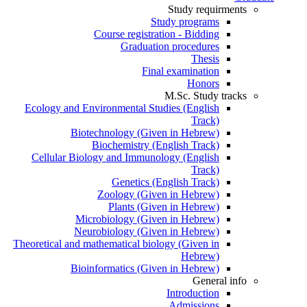
Study requirments
Study programs
Course registration - Bidding
Graduation procedures
Thesis
Final examination
Honors
M.Sc. Study tracks
Ecology and Environmental Studies (English
Track)
Biotechnology (Given in Hebrew)
Biochemistry (English Track)
Cellular Biology and Immunology (English
Track)
Genetics (English Track)
Zoology (Given in Hebrew)
Plants (Given in Hebrew)
Microbiology (Given in Hebrew)
Neurobiology (Given in Hebrew)
Theoretical and mathematical biology (Given in
Hebrew)
Bioinformatics (Given in Hebrew)
General info
Introduction
Admissions