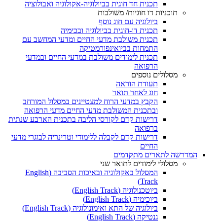
תכנית חד חוגית בביולוגיה-אקולוגיה ואבולוציה
תוכניות דו חוגיות/ משולבות
ביולוגיה עם חוג נוסף
תכנית דו-חוגית בביולוגיה ובכימיה
תכנית משולבת מדעי החיים ומדעי המחשב עם
התמחות בביואינפורמטיקה
תכנית לימודים משולבת במדעי החיים ובמדעי
הרפואה
מסלולים נוספים
תעודת הוראה
חוג לאחר תואר
הקבץ במדעי הרוח למצטיינים במסלול המורחב
ובתכנית המשולבת מדעי החיים מדעי הרפואה
דרישות קדם לקורסי הליבה בתכנית הארבע שנתית
ברפואה
דרישות קדם לקבלה ללימודי וטרינריה לבוגרי מדעי
החיים
המדרשה לתארים מתקדמים
מסלולי לימודים לתואר שני
המסלול באקולוגיה ובאיכות הסביבה (English
Track)
ביוטכנולוגיה (English Track)
ביוכימיה (English Track)
ביולוגיה של התא ואימונולוגיה (English Track)
גנטיקה (English Track)