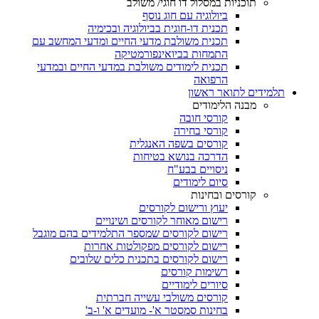
תוכניות במסלול דו חוגי/ משולב
ביולוגיה עם חוג נוסף
תכנית דו-חוגית בביולוגיה ובכימיה
תכנית משולבת מדעי החיים ומדעי המחשב עם
התמחות בביואינפורמטיקה
תכנית לימודים משולבת במדעי החיים ובמדעי
הרפואה
תלמידים לתואר ראשון
מבנה הלימודים
קורסי חובה
קורסי בחירה
קורסים בשפה האנגלית
הדרכה בנושא בטיחות
ניסויים בבע"ח
סיום לימודים
קורסים ובחינות
יעוץ ורישום לקורסים
רישום מאוחר לקורסים ושינויים
רישום לקורסים שמספר התלמידים בהם מוגבל
רישום לקורסים מפקולטות אחרות
רישום לקורסים בתכנית כלים שלובים
רשימות קורסים
סיורים לימודיים
קורסים משולבי עשייה חברתית
בחינות סמסטר א'- מועדים א' ו-ב'