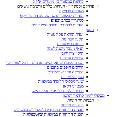
בחינות סמסטר ב'- מועדים א' ו-ב'
פרויקט וסמינריון - הנחיות, כללים ורשימת נושאים
מעבדת פרוייקט
הנחיות לביצוע והגשה של עבודת פרוייקט
סמינריון בכתב ובע"פ
הנחיות לכתיבת עבודה סמינריונית
תקנון
ועדת הוראה פקולטטית
תקנון הבחינות
נוכחות בשיעורים
תנאי מעבר משנה לשנה
תיקון ציון חיובי
קורסים עודפים
הכרה בלימודים אקדמיים קודמים - נוהל "פטורים"
קורסים חופפים בתכנים
הפסקה וחידוש לימודים
משך הלימודים
שינוי מסלולי הלימוד בביולוגיה
מצטייני דקאן
חובות כלליות ללימודי תואר ראשון
מסלולי לימוד לתואר ראשון
תכניות חד חוגיות
ביולוגיה מורחב
תכנית חד חוגית מחקרית לתלמידים מצטיינים
תכנית חד חוגית בביולוגיה וביוטכנולוגיה