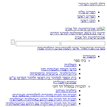
דילוג לתוכן העיקרי
תפריט עליון
תפריט ראשי
תוכן ראשי
ידיעון 2021/22
הפקולטה למדעי החיים
אוניברסיטת תל אביב
מערכת פניות
אזור אישי לסטודנטים.יות
להרשמה
מועמדים
בתי ספר
זואולוגיה
מדעי הצמח ואבטחת מזון
ניורוביולוגיה, ביוכימיה וביופיסיקה
בית הספר למחקר ביו-רפואי ולחקר הסרטן ע"ש
שמוניס (אנגלית)
תוכניות במסלול חד חוגי
ביולוגיה מורחב
תכנית חד חוגית מחקרית לתלמידים מצטיינים
תכנית חד חוגית עם הדגש באקולוגיה ואבולוציה
תכנית חד-חוגית בביולוגיה עם הדגש בביוטכנולוגיה