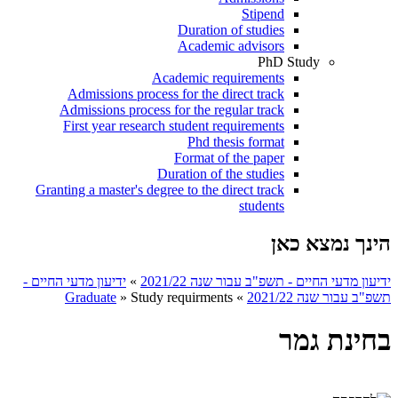
Stipend
Duration of studies
Academic advisors
PhD Study
Academic requirements
Admissions process for the direct track
Admissions process for the regular track
First year research student requirements
Phd thesis format
Format of the paper
Duration of the studies
Granting a master's degree to the direct track
students
הינך נמצא כאן
ידיעון מדעי החיים - תשפ"ב עבור שנה 2021/22
»
ידיעון מדעי החיים -
תשפ"ב עבור שנה 2021/22
»
Study requirments
»
Graduate
בחינת גמר