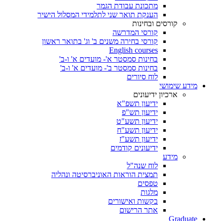
מתכונת עבודת הגמר
הענקת תואר שני לתלמידי המסלול הישיר
קורסים ובחינות
קורסי המדרשה
קורסי בחירה משנים ב' וג' בתואר ראשון
English courses
בחינות סמסטר א'- מועדים א' ו-ב'
בחינות סמסטר ב'- מועדים א' ו-ב'
לוח סיורים
מידע שימושי
ארכיון ידיעונים
ידיעון תשפ"א
ידיעון תש"פ
ידיעון תשע"ט
ידיעון תשע"ח
ידיעון תשע"ז
ידיעונים קודמים
מידע
לוח שנה"ל
תמצית הוראות האוניברסיטה ונהליה
טפסים
מלגות
בקשות ואישורים
אתר הרישום
Graduate