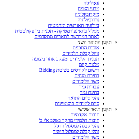
זואולוגיה
מדעי הצמח
מיקרוביולוגיה
נוירוביולוגיה
ביולוגיה תאורטית ומתמטית
מסלול ביואינפורמטיקה - תכנית בין פקולטטית
לאתר המדרשה לתארים מתקדמים
תקנון התואר השני
אודות התכנית
נוהל קבלת תלמידים
תכנית הלימודים ומעקב אחר ביצועה
מלגות קיום
רישום לקורסים בשיטת Bidding
בחירת מנחים
משך הלימודים
עבודת גמר
בחינת גמר
נהלי סיום התואר
סיום לימודים בהצטיינות
תקנון תואר שלישי
חובות אקדמיות
חובות תלמידי מחקר בשלב א'/ ב'
נהלי קבלה למסלול הרגיל
נהלי קבלה למסלול הישיר
משך הלימודים