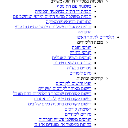
תוכניות במסלול דו חוגי/ משולב
ביולוגיה עם חוג נוסף
תכנית דו-חוגית בביולוגיה ובכימיה
תכנית משולבת מדעי החיים ומדעי המחשב עם
התמחות בביואינפורמטיקה
תכנית לימודים משולבת במדעי החיים ובמדעי
הרפואה
תלמידים לתואר ראשון
מבנה הלימודים
קורסי חובה
קורסי בחירה
קורסים בשפה האנגלית
הדרכה בנושא בטיחות
ניסויים בבע"ח
סיום לימודים
קורסים ובחינות
יעוץ ורישום לקורסים
רישום מאוחר לקורסים ושינויים
רישום לקורסים שמספר התלמידים בהם מוגבל
רישום לקורסים מפקולטות אחרות
רישום לקורסים בתכנית כלים שלובים
רשימות קורסים
סיורים לימודיים
קורסים משולבי עשייה חברתית
בחינות סמסטר א'- מועדים א' ו-ב'