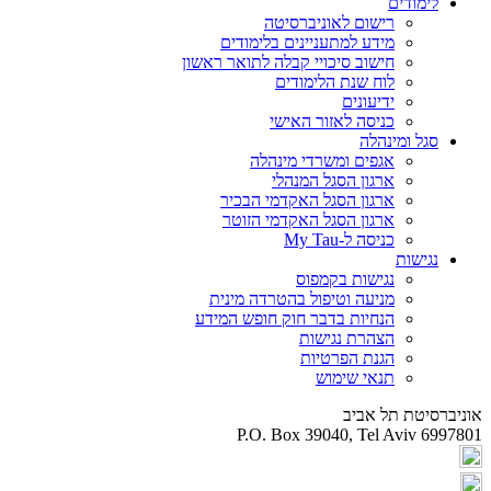
לימודים
רישום לאוניברסיטה
מידע למתעניינים בלימודים
חישוב סיכויי קבלה לתואר ראשון
לוח שנת הלימודים
ידיעונים
כניסה לאזור האישי
סגל ומינהלה
אגפים ומשרדי מינהלה
ארגון הסגל המנהלי
ארגון הסגל האקדמי הבכיר
ארגון הסגל האקדמי הזוטר
כניסה ל-My Tau
נגישות
נגישות בקמפוס
מניעה וטיפול בהטרדה מינית
הנחיות בדבר חוק חופש המידע
הצהרת נגישות
הגנת הפרטיות
תנאי שימוש
אוניברסיטת תל אביב
P.O. Box 39040, Tel Aviv 6997801