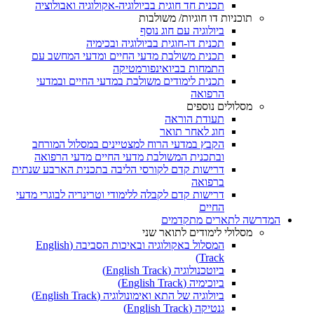
תכנית חד חוגית בביולוגיה-אקולוגיה ואבולוציה
תוכניות דו חוגיות/ משולבות
ביולוגיה עם חוג נוסף
תכנית דו-חוגית בביולוגיה ובכימיה
תכנית משולבת מדעי החיים ומדעי המחשב עם
התמחות בביואינפורמטיקה
תכנית לימודים משולבת במדעי החיים ובמדעי
הרפואה
מסלולים נוספים
תעודת הוראה
חוג לאחר תואר
הקבץ במדעי הרוח למצטיינים במסלול המורחב
ובתכנית המשולבת מדעי החיים מדעי הרפואה
דרישות קדם לקורסי הליבה בתכנית הארבע שנתית
ברפואה
דרישות קדם לקבלה ללימודי וטרינריה לבוגרי מדעי
החיים
המדרשה לתארים מתקדמים
מסלולי לימודים לתואר שני
המסלול באקולוגיה ובאיכות הסביבה (English
Track)
ביוטכנולוגיה (English Track)
ביוכימיה (English Track)
ביולוגיה של התא ואימונולוגיה (English Track)
גנטיקה (English Track)