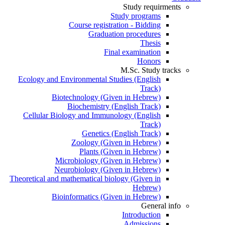
Study requirments
Study programs
Course registration - Bidding
Graduation procedures
Thesis
Final examination
Honors
M.Sc. Study tracks
Ecology and Environmental Studies (English
Track)
Biotechnology (Given in Hebrew)
Biochemistry (English Track)
Cellular Biology and Immunology (English
Track)
Genetics (English Track)
Zoology (Given in Hebrew)
Plants (Given in Hebrew)
Microbiology (Given in Hebrew)
Neurobiology (Given in Hebrew)
Theoretical and mathematical biology (Given in
Hebrew)
Bioinformatics (Given in Hebrew)
General info
Introduction
Admissions