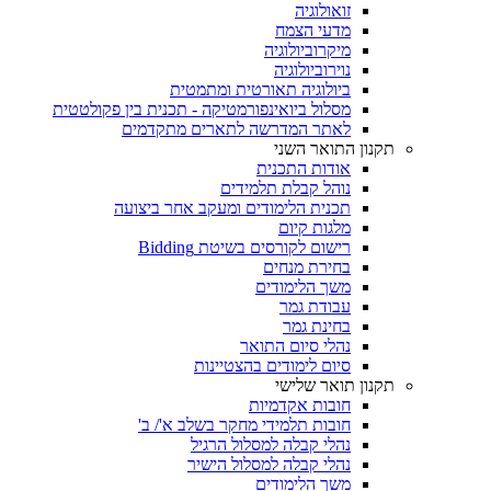
זואולוגיה
מדעי הצמח
מיקרוביולוגיה
נוירוביולוגיה
ביולוגיה תאורטית ומתמטית
מסלול ביואינפורמטיקה - תכנית בין פקולטטית
לאתר המדרשה לתארים מתקדמים
תקנון התואר השני
אודות התכנית
נוהל קבלת תלמידים
תכנית הלימודים ומעקב אחר ביצועה
מלגות קיום
רישום לקורסים בשיטת Bidding
בחירת מנחים
משך הלימודים
עבודת גמר
בחינת גמר
נהלי סיום התואר
סיום לימודים בהצטיינות
תקנון תואר שלישי
חובות אקדמיות
חובות תלמידי מחקר בשלב א'/ ב'
נהלי קבלה למסלול הרגיל
נהלי קבלה למסלול הישיר
משך הלימודים