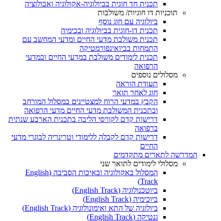
תכנית חד חוגית בביולוגיה-אקולוגיה ואבולוציה
תוכניות דו חוגיות/ משולבות
ביולוגיה עם חוג נוסף
תכנית דו-חוגית בביולוגיה ובכימיה
תכנית משולבת מדעי החיים ומדעי המחשב עם
התמחות בביואינפורמטיקה
תכנית לימודים משולבת במדעי החיים ובמדעי
הרפואה
מסלולים נוספים
תעודת הוראה
חוג לאחר תואר
הקבץ במדעי הרוח למצטיינים במסלול המורחב
ובתכנית המשולבת מדעי החיים מדעי הרפואה
דרישות קדם לקורסי הליבה בתכנית הארבע שנתית
ברפואה
דרישות קדם לקבלה ללימודי וטרינריה לבוגרי מדעי
החיים
המדרשה לתארים מתקדמים
מסלולי לימודים לתואר שני
המסלול באקולוגיה ובאיכות הסביבה (English
Track)
ביוטכנולוגיה (English Track)
ביוכימיה (English Track)
ביולוגיה של התא ואימונולוגיה (English Track)
גנטיקה (English Track)