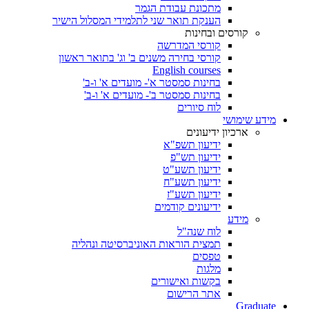
מתכונת עבודת הגמר
הענקת תואר שני לתלמידי המסלול הישיר
קורסים ובחינות
קורסי המדרשה
קורסי בחירה משנים ב' וג' בתואר ראשון
English courses
בחינות סמסטר א'- מועדים א' ו-ב'
בחינות סמסטר ב'- מועדים א' ו-ב'
לוח סיורים
מידע שימושי
ארכיון ידיעונים
ידיעון תשפ"א
ידיעון תש"פ
ידיעון תשע"ט
ידיעון תשע"ח
ידיעון תשע"ז
ידיעונים קודמים
מידע
לוח שנה"ל
תמצית הוראות האוניברסיטה ונהליה
טפסים
מלגות
בקשות ואישורים
אתר הרישום
Graduate