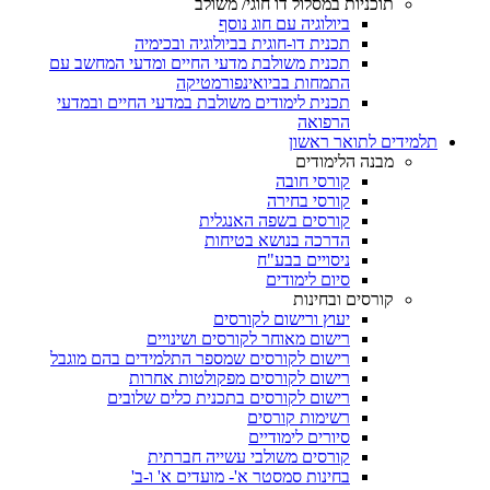
תוכניות במסלול דו חוגי/ משולב
ביולוגיה עם חוג נוסף
תכנית דו-חוגית בביולוגיה ובכימיה
תכנית משולבת מדעי החיים ומדעי המחשב עם
התמחות בביואינפורמטיקה
תכנית לימודים משולבת במדעי החיים ובמדעי
הרפואה
תלמידים לתואר ראשון
מבנה הלימודים
קורסי חובה
קורסי בחירה
קורסים בשפה האנגלית
הדרכה בנושא בטיחות
ניסויים בבע"ח
סיום לימודים
קורסים ובחינות
יעוץ ורישום לקורסים
רישום מאוחר לקורסים ושינויים
רישום לקורסים שמספר התלמידים בהם מוגבל
רישום לקורסים מפקולטות אחרות
רישום לקורסים בתכנית כלים שלובים
רשימות קורסים
סיורים לימודיים
קורסים משולבי עשייה חברתית
בחינות סמסטר א'- מועדים א' ו-ב'