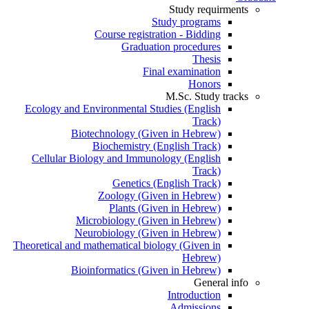
Study requirments
Study programs
Course registration - Bidding
Graduation procedures
Thesis
Final examination
Honors
M.Sc. Study tracks
Ecology and Environmental Studies (English
Track)
Biotechnology (Given in Hebrew)
Biochemistry (English Track)
Cellular Biology and Immunology (English
Track)
Genetics (English Track)
Zoology (Given in Hebrew)
Plants (Given in Hebrew)
Microbiology (Given in Hebrew)
Neurobiology (Given in Hebrew)
Theoretical and mathematical biology (Given in
Hebrew)
Bioinformatics (Given in Hebrew)
General info
Introduction
Admissions