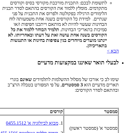
לתשומת לבכם: התכנית מורכבת מקורסי בסיס וקורסים
מתקדמים. מומלץ ללמוד את הקורסים בהתאם לסדר תכנית
הלימודים הרגילה בפקולטה ולפרוס את התכנית על פני
שנתיים. למידת כל הקורסים בשנה אחת משמעותה לוח
הבחינות שעשוי להיות לא מותאם וייתכנו חפיפות ו/או
סמיכות בתאריכי הבחינות.
תלמיד הבוחר ללמוד את כל
הקורסים בשנה אחת עושה זאת על דעתו ובאחריותו. לא
יינתנו מועדים מיוחדים בגין צפיפות בחינות או התנגשות
בתאריכיהן.
הבא >
לבעלי תואר שאיננו במקצועות מדעיים
שימו לב כי אורכו של מסלול ההשלמות לתלמידים
שאינם
בוגרי
תארים מדעיים הוא
3 סמסטרים
, על פי המפורט בטבלה הרצ"ב
ובהתאם לסדר הקורסים:
סמסטר
קורסים
1.
מבוא לביולוגיה א' 0455.1512
סמסטר א' (סמסטר ראשון)