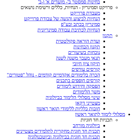
בחינות סמסטר ב'- מועדים א' ו-ב'
פרויקט וסמינריון - הנחיות, כללים ורשימת נושאים
מעבדת פרוייקט
הנחיות לביצוע והגשה של עבודת פרוייקט
סמינריון בכתב ובע"פ
הנחיות לכתיבת עבודה סמינריונית
תקנון
ועדת הוראה פקולטטית
תקנון הבחינות
נוכחות בשיעורים
תנאי מעבר משנה לשנה
תיקון ציון חיובי
קורסים עודפים
הכרה בלימודים אקדמיים קודמים - נוהל "פטורים"
קורסים חופפים בתכנים
הפסקה וחידוש לימודים
משך הלימודים
שינוי מסלולי הלימוד בביולוגיה
מצטייני דקאן
חובות כלליות ללימודי תואר ראשון
מסלולי לימוד לתואר ראשון
תכניות חד חוגיות
ביולוגיה מורחב
תכנית חד חוגית מחקרית לתלמידים מצטיינים
תכנית חד חוגית בביולוגיה וביוטכנולוגיה