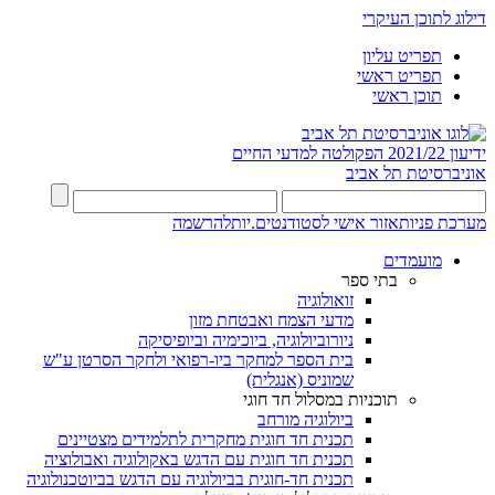
דילוג לתוכן העיקרי
תפריט עליון
תפריט ראשי
תוכן ראשי
ידיעון 2021/22
הפקולטה למדעי החיים
אוניברסיטת תל אביב
מערכת פניות
אזור אישי לסטודנטים.יות
להרשמה
מועמדים
בתי ספר
זואולוגיה
מדעי הצמח ואבטחת מזון
ניורוביולוגיה, ביוכימיה וביופיסיקה
בית הספר למחקר ביו-רפואי ולחקר הסרטן ע"ש
שמוניס (אנגלית)
תוכניות במסלול חד חוגי
ביולוגיה מורחב
תכנית חד חוגית מחקרית לתלמידים מצטיינים
תכנית חד חוגית עם הדגש באקולוגיה ואבולוציה
תכנית חד-חוגית בביולוגיה עם הדגש בביוטכנולוגיה