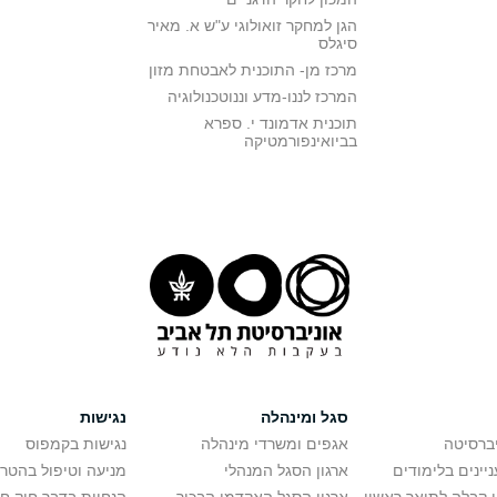
הגן למחקר זואולוגי ע"ש א. מאיר
סיגלס
מרכז מן- התוכנית לאבטחת מזון
המרכז לננו-מדע וננוטכנולוגיה
תוכנית אדמונד י. ספרא
בביואינפורמטיקה
סגל ומינהלה
נגישות
יברסיטה
אגפים ומשרדי מינהלה
נגישות בקמפוס
יינים בלימודים
ארגון הסגל המנהלי
מניעה וטיפול בהטר