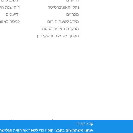
דרושים
חישוב סיכוי
נהלי האוניברסיטה
לוח שנת הל
מכרזים
ידיעונים
מידע לשעת חירום
כניסה לאזור
מבקרת האוניברסיטה
תקנון משמעת ופסקי דין
אוניברסיטת תל אביב עושה כל מאמץ לכבד זכו
קובצי קוקיז
שנעשה בתכנים אלה לדעתך מפר זכויות
נא לפ
אנחנו משתמשים בקבצי קוקיז כדי לשפר את חווית הגלישה 