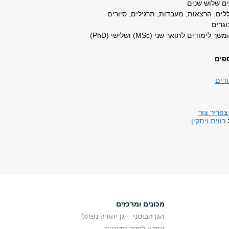
ם שלוש שנים
לים: הרצאות, מעבדות, תרגילים, סיורים
מודים לתואר שני (MSc) ושלישי (PhD)
ספים
ודים
צפריר צור
רווית ויתקין
מכונים ומרכזים
הגן הבוטני – גן יהודה נפתלי
המכון לחקר הדגניים