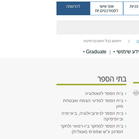
ניות
אזור אישי
להרשמה
לסטודנטים.יות
ה
חיפוש בכל האוניברסיטה
דע שימושי
Graduate
|
בתי הספר
בית הספר לזואולוגיה
בית הספר למדעי הצמח ואבטחת
מזון
בית הספר לניורוביולוגיה, ביוכימיה
וביופיסיקה
בית הספר למחקר ביו-רפואי ולחקר
הסרטן ע"ש שמוניס (אנגלית)