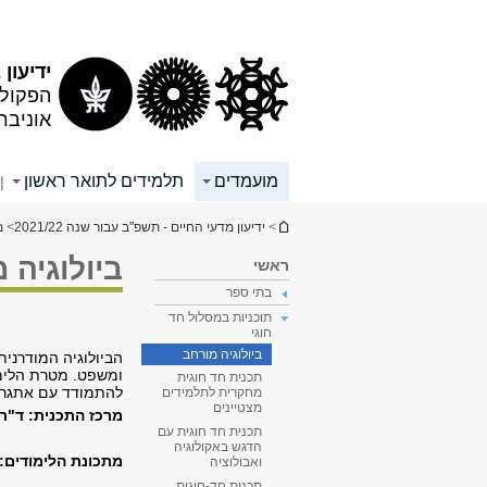
תוכן
תפריט
עליון
ראשי
ידיעון 2021/22
הפקולט
אוניבר
מועמדים
תלמידים לתואר ראשון
|
הינך נמצא כאן
>
ידיעון מדעי החיים - תשפ"ב עבור שנה 2021/22
>
מ
ביולוגיה 
ראשי
בתי ספר
תוכניות במסלול חד
חוגי
ביולוגיה מורחב
הביולוגיה המודרנית
ומשפט. מטרת הלימו
תכנית חד חוגית
להתמודד עם אתגרי ה
מחקרית לתלמידים
מצטיינים
מרכז התכנית: ד"ר 
תכנית חד חוגית עם
הדגש באקולוגיה
מתכונת הלימודים:
ואבולוציה
תכנית חד-חוגית