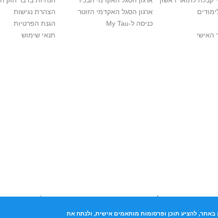
י קבלה לתואר ראשון
ארגון הסגל האקדמי הבכיר
הנחיות בדבר חוק ח
ימודים
ארגון הסגל האקדמי הזוטר
הצהרת נגישות
כניסה ל-My Tau
הגנת הפרטיות
 האישי
תנאי שימוש
יות יוצרים. אם בבעלותך זכויות יוצרים בתכנים שנמצאים פה ו/או השימוש ש
נות בהקדם לכתובת שכאן >>
באתר, להציע תוכן ופרסומות מותאמים אישית, ולנתח את