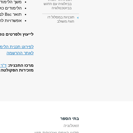
משך הלימודי
בביולוגיה עם הדגש
הלימודים כול
בביוטכנולוגיה
תואר Bsc לבוגרים
תוכניות במסלול דו
אפשרויות להמשך לי
חוגי/ משולב
לייעוץ ולפרטים נו
לפירוט תכנית הלימ
לאתר ההרשמה
מרכז התכנית:
ד"ר 
מזכירות הפקולטה:
בתי הספר
זואולוגיה
מדעי הצמח ואבטחת מזון