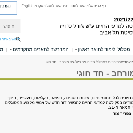
מערכת פ
דף הבית
אלפון
שער לסטודנטים
שער לסגל האקדמי
English
חיפוש
ה למדעי החיים
ע"ש ג'ורג' ס' וייז
סיטת תל אביב
חיפוש באתר ז
מסלולי לימוד לתואר ראשון
המדרשה לתארים מתקדמים
מי
|
|
ועמדים
>
תוכניות במסלול חד חוגי
> ביולוגיה מורחב - חד חוגי
מורחב - חד חוגי
 חיונית לכל תחומי חיינו, איכות הסביבה, רפואה, חקלאות, תעשייה, חינוך
דים בפקולטה למדעי החיים להכשיר דור חדש של אנשי מקצוע המסוגלים
מאה ה-21.
צפריר צור