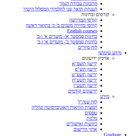
מתכונת עבודת הגמר
הענקת תואר שני לתלמידי המסלול הישיר
קורסים ובחינות
קורסי המדרשה
קורסי בחירה משנים ב' וג' בתואר ראשון
English courses
בחינות סמסטר א'- מועדים א' ו-ב'
בחינות סמסטר ב'- מועדים א' ו-ב'
לוח סיורים
מידע שימושי
ארכיון ידיעונים
ידיעון תשפ"א
ידיעון תש"פ
ידיעון תשע"ט
ידיעון תשע"ח
ידיעון תשע"ז
ידיעונים קודמים
מידע
לוח שנה"ל
תמצית הוראות האוניברסיטה ונהליה
טפסים
מלגות
בקשות ואישורים
אתר הרישום
Graduate