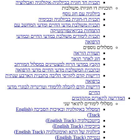
תכנית חד חוגית בביולוגיה-אקולוגיה ואבולוציה
תוכניות דו חוגיות/ משולבות
ביולוגיה עם חוג נוסף
תכנית דו-חוגית בביולוגיה ובכימיה
תכנית משולבת מדעי החיים ומדעי המחשב עם
התמחות בביואינפורמטיקה
תכנית לימודים משולבת במדעי החיים ובמדעי
הרפואה
מסלולים נוספים
תעודת הוראה
חוג לאחר תואר
הקבץ במדעי הרוח למצטיינים במסלול המורחב
ובתכנית המשולבת מדעי החיים מדעי הרפואה
דרישות קדם לקורסי הליבה בתכנית הארבע שנתית
ברפואה
דרישות קדם לקבלה ללימודי וטרינריה לבוגרי מדעי
החיים
המדרשה לתארים מתקדמים
מסלולי לימודים לתואר שני
המסלול באקולוגיה ובאיכות הסביבה (English
Track)
ביוטכנולוגיה (English Track)
ביוכימיה (English Track)
ביולוגיה של התא ואימונולוגיה (English Track)
גנטיקה (English Track)