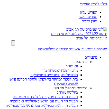
דילוג לתוכן העיקרי
תפריט עליון
תפריט ראשי
תוכן ראשי
ידיעון 2021/22
הפקולטה למדעי החיים
אוניברסיטת תל אביב
מערכת פניות
אזור אישי לסטודנטים.יות
להרשמה
מועמדים
בתי ספר
זואולוגיה
מדעי הצמח ואבטחת מזון
ניורוביולוגיה, ביוכימיה וביופיסיקה
בית הספר למחקר ביו-רפואי ולחקר הסרטן ע"ש
שמוניס (אנגלית)
תוכניות במסלול חד חוגי
ביולוגיה מורחב
תכנית חד חוגית מחקרית לתלמידים מצטיינים
תכנית חד חוגית עם הדגש באקולוגיה ואבולוציה
תכנית חד-חוגית בביולוגיה עם הדגש בביוטכנולוגיה