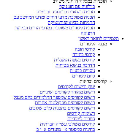
תוכניות במסלול דו חוגי/ משולב
ביולוגיה עם חוג נוסף
תכנית דו-חוגית בביולוגיה ובכימיה
תכנית משולבת מדעי החיים ומדעי המחשב עם
התמחות בביואינפורמטיקה
תכנית לימודים משולבת במדעי החיים ובמדעי
הרפואה
תלמידים לתואר ראשון
מבנה הלימודים
קורסי חובה
קורסי בחירה
קורסים בשפה האנגלית
הדרכה בנושא בטיחות
ניסויים בבע"ח
סיום לימודים
קורסים ובחינות
יעוץ ורישום לקורסים
רישום מאוחר לקורסים ושינויים
רישום לקורסים שמספר התלמידים בהם מוגבל
רישום לקורסים מפקולטות אחרות
רישום לקורסים בתכנית כלים שלובים
רשימות קורסים
סיורים לימודיים
קורסים משולבי עשייה חברתית
בחינות סמסטר א'- מועדים א' ו-ב'