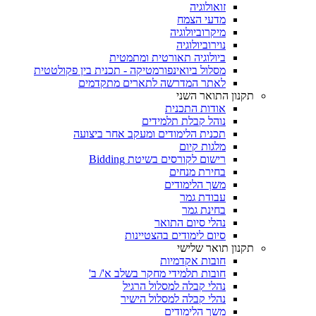
זואולוגיה
מדעי הצמח
מיקרוביולוגיה
נוירוביולוגיה
ביולוגיה תאורטית ומתמטית
מסלול ביואינפורמטיקה - תכנית בין פקולטטית
לאתר המדרשה לתארים מתקדמים
תקנון התואר השני
אודות התכנית
נוהל קבלת תלמידים
תכנית הלימודים ומעקב אחר ביצועה
מלגות קיום
רישום לקורסים בשיטת Bidding
בחירת מנחים
משך הלימודים
עבודת גמר
בחינת גמר
נהלי סיום התואר
סיום לימודים בהצטיינות
תקנון תואר שלישי
חובות אקדמיות
חובות תלמידי מחקר בשלב א'/ ב'
נהלי קבלה למסלול הרגיל
נהלי קבלה למסלול הישיר
משך הלימודים