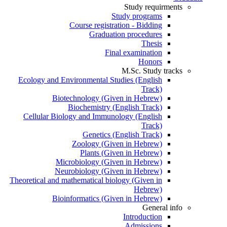
Study requirments
Study programs
Course registration - Bidding
Graduation procedures
Thesis
Final examination
Honors
M.Sc. Study tracks
Ecology and Environmental Studies (English
Track)
Biotechnology (Given in Hebrew)
Biochemistry (English Track)
Cellular Biology and Immunology (English
Track)
Genetics (English Track)
Zoology (Given in Hebrew)
Plants (Given in Hebrew)
Microbiology (Given in Hebrew)
Neurobiology (Given in Hebrew)
Theoretical and mathematical biology (Given in
Hebrew)
Bioinformatics (Given in Hebrew)
General info
Introduction
Admissions