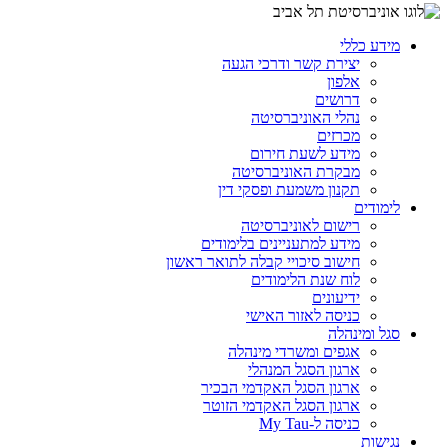
מידע כללי
יצירת קשר ודרכי הגעה
אלפון
דרושים
נהלי האוניברסיטה
מכרזים
מידע לשעת חירום
מבקרת האוניברסיטה
תקנון משמעת ופסקי דין
לימודים
רישום לאוניברסיטה
מידע למתעניינים בלימודים
חישוב סיכויי קבלה לתואר ראשון
לוח שנת הלימודים
ידיעונים
כניסה לאזור האישי
סגל ומינהלה
אגפים ומשרדי מינהלה
ארגון הסגל המנהלי
ארגון הסגל האקדמי הבכיר
ארגון הסגל האקדמי הזוטר
כניסה ל-My Tau
נגישות