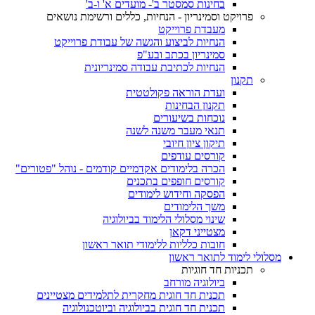
בחינות סמסטר ב'- מועדים א' ו-ב'
פרויקט וסמינריון - הנחיות, כללים ורשימת נושאים
מעבדת פרוייקט
הנחיות לביצוע והגשה של עבודת פרוייקט
סמינריון בכתב ובע"פ
הנחיות לכתיבת עבודה סמינריונית
תקנון
ועדת הוראה פקולטטית
תקנון הבחינות
נוכחות בשיעורים
תנאי מעבר משנה לשנה
תיקון ציון חיובי
קורסים עודפים
הכרה בלימודים אקדמיים קודמים - נוהל "פטורים"
קורסים חופפים בתכנים
הפסקה וחידוש לימודים
משך הלימודים
שינוי מסלולי הלימוד בביולוגיה
מצטייני דקאן
חובות כלליות ללימודי תואר ראשון
מסלולי לימוד לתואר ראשון
תכניות חד חוגיות
ביולוגיה מורחב
תכנית חד חוגית מחקרית לתלמידים מצטיינים
תכנית חד חוגית בביולוגיה וביוטכנולוגיה