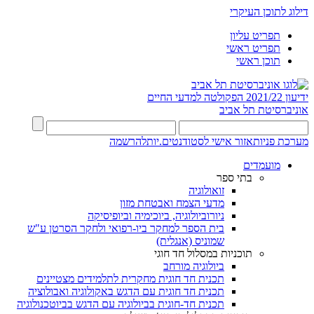
דילוג לתוכן העיקרי
תפריט עליון
תפריט ראשי
תוכן ראשי
ידיעון 2021/22
הפקולטה למדעי החיים
אוניברסיטת תל אביב
מערכת פניות
אזור אישי לסטודנטים.יות
להרשמה
מועמדים
בתי ספר
זואולוגיה
מדעי הצמח ואבטחת מזון
ניורוביולוגיה, ביוכימיה וביופיסיקה
בית הספר למחקר ביו-רפואי ולחקר הסרטן ע"ש
שמוניס (אנגלית)
תוכניות במסלול חד חוגי
ביולוגיה מורחב
תכנית חד חוגית מחקרית לתלמידים מצטיינים
תכנית חד חוגית עם הדגש באקולוגיה ואבולוציה
תכנית חד-חוגית בביולוגיה עם הדגש בביוטכנולוגיה