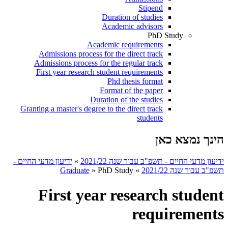
Stipend
Duration of studies
Academic advisors
PhD Study
Academic requirements
Admissions process for the direct track
Admissions process for the regular track
First year research student requirements
Phd thesis format
Format of the paper
Duration of the studies
Granting a master's degree to the direct track
students
הינך נמצא כאן
ידיעון מדעי החיים - תשפ"ב עבור שנה 2021/22
»
ידיעון מדעי החיים -
תשפ"ב עבור שנה 2021/22
»
PhD Study
»
Graduate
First year research student
requirements