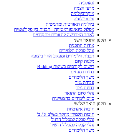
זואולוגיה
מדעי הצמח
מיקרוביולוגיה
נוירוביולוגיה
ביולוגיה תאורטית ומתמטית
מסלול ביואינפורמטיקה - תכנית בין פקולטטית
לאתר המדרשה לתארים מתקדמים
תקנון התואר השני
אודות התכנית
נוהל קבלת תלמידים
תכנית הלימודים ומעקב אחר ביצועה
מלגות קיום
רישום לקורסים בשיטת Bidding
בחירת מנחים
משך הלימודים
עבודת גמר
בחינת גמר
נהלי סיום התואר
סיום לימודים בהצטיינות
תקנון תואר שלישי
חובות אקדמיות
חובות תלמידי מחקר בשלב א'/ ב'
נהלי קבלה למסלול הרגיל
נהלי קבלה למסלול הישיר
משך הלימודים