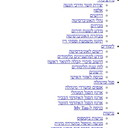
יצירת קשר ודרכי הגעה
אלפון
דרושים
נהלי האוניברסיטה
מכרזים
מידע לשעת חירום
מבקרת האוניברסיטה
תקנון משמעת ופסקי דין
לימודים
רישום לאוניברסיטה
מידע למתעניינים בלימודים
חישוב סיכויי קבלה לתואר ראשון
לוח שנת הלימודים
ידיעונים
כניסה לאזור האישי
סגל ומינהלה
אגפים ומשרדי מינהלה
ארגון הסגל המנהלי
ארגון הסגל האקדמי הבכיר
ארגון הסגל האקדמי הזוטר
כניסה ל-My Tau
נגישות
נגישות בקמפוס
מניעה וטיפול בהטרדה מינית