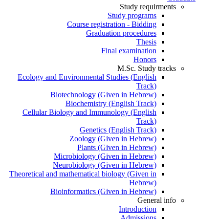
Study requirments
Study programs
Course registration - Bidding
Graduation procedures
Thesis
Final examination
Honors
M.Sc. Study tracks
Ecology and Environmental Studies (English
Track)
Biotechnology (Given in Hebrew)
Biochemistry (English Track)
Cellular Biology and Immunology (English
Track)
Genetics (English Track)
Zoology (Given in Hebrew)
Plants (Given in Hebrew)
Microbiology (Given in Hebrew)
Neurobiology (Given in Hebrew)
Theoretical and mathematical biology (Given in
Hebrew)
Bioinformatics (Given in Hebrew)
General info
Introduction
Admissions