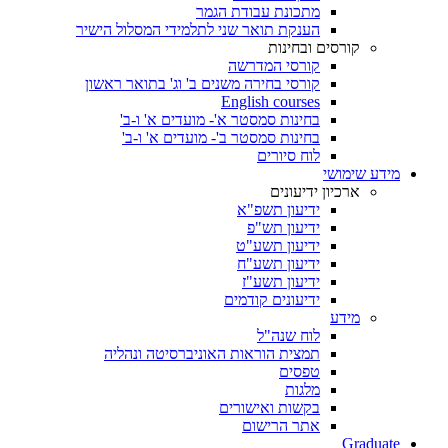
מתכונת עבודת הגמר
הענקת תואר שני לתלמידי המסלול הישיר
קורסים ובחינות
קורסי המדרשה
קורסי בחירה משנים ב' וג' בתואר ראשון
English courses
בחינות סמסטר א'- מועדים א' ו-ב'
בחינות סמסטר ב'- מועדים א' ו-ב'
לוח סיורים
מידע שימושי
ארכיון ידיעונים
ידיעון תשפ"א
ידיעון תש"פ
ידיעון תשע"ט
ידיעון תשע"ח
ידיעון תשע"ז
ידיעונים קודמים
מידע
לוח שנה"ל
תמצית הוראות האוניברסיטה ונהליה
טפסים
מלגות
בקשות ואישורים
אתר הרישום
Graduate