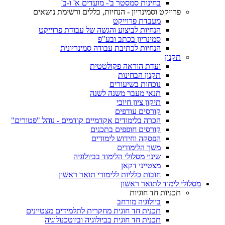
בחינות סמסטר ב'- מועדים א' ו-ב'
פרויקט וסמינריון - הנחיות, כללים ורשימת נושאים
מעבדת פרוייקט
הנחיות לביצוע והגשה של עבודת פרוייקט
סמינריון בכתב ובע"פ
הנחיות לכתיבת עבודה סמינריונית
תקנון
ועדת הוראה פקולטטית
תקנון הבחינות
נוכחות בשיעורים
תנאי מעבר משנה לשנה
תיקון ציון חיובי
קורסים עודפים
הכרה בלימודים אקדמיים קודמים - נוהל "פטורים"
קורסים חופפים בתכנים
הפסקה וחידוש לימודים
משך הלימודים
שינוי מסלולי הלימוד בביולוגיה
מצטייני דקאן
חובות כלליות ללימודי תואר ראשון
מסלולי לימוד לתואר ראשון
תכניות חד חוגיות
ביולוגיה מורחב
תכנית חד חוגית מחקרית לתלמידים מצטיינים
תכנית חד חוגית בביולוגיה וביוטכנולוגיה