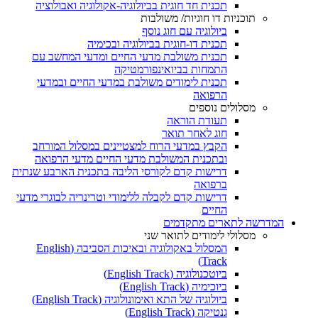
תכנית חד חוגית בביולוגיה-אקולוגיה ואבולוציה
תוכניות דו חוגיות/ משולבות
ביולוגיה עם חוג נוסף
תכנית דו-חוגית בביולוגיה ובכימיה
תכנית משולבת מדעי החיים ומדעי המחשב עם
התמחות בביואינפורמטיקה
תכנית לימודים משולבת במדעי החיים ובמדעי
הרפואה
מסלולים נוספים
תעודת הוראה
חוג לאחר תואר
הקבץ במדעי הרוח למצטיינים במסלול המורחב
ובתכנית המשולבת מדעי החיים מדעי הרפואה
דרישות קדם לקורסי הליבה בתכנית הארבע שנתית
ברפואה
דרישות קדם לקבלה ללימודי וטרינריה לבוגרי מדעי
החיים
המדרשה לתארים מתקדמים
מסלולי לימודים לתואר שני
המסלול באקולוגיה ובאיכות הסביבה (English
Track)
ביוטכנולוגיה (English Track)
ביוכימיה (English Track)
ביולוגיה של התא ואימונולוגיה (English Track)
גנטיקה (English Track)