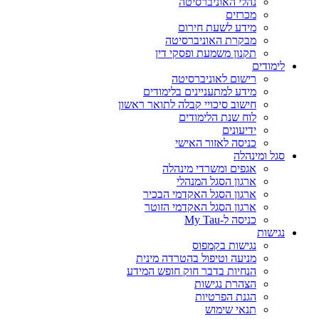
נהלי האוניברסיטה
מכרזים
מידע לשעת חירום
מבקרת האוניברסיטה
תקנון משמעת ופסקי דין
לימודים
רישום לאוניברסיטה
מידע למתעניינים בלימודים
חישוב סיכויי קבלה לתואר ראשון
לוח שנת הלימודים
ידיעונים
כניסה לאזור האישי
סגל ומינהלה
אגפים ומשרדי מינהלה
ארגון הסגל המנהלי
ארגון הסגל האקדמי הבכיר
ארגון הסגל האקדמי הזוטר
כניסה ל-My Tau
נגישות
נגישות בקמפוס
מניעה וטיפול בהטרדה מינית
הנחיות בדבר חוק חופש המידע
הצהרת נגישות
הגנת הפרטיות
תנאי שימוש