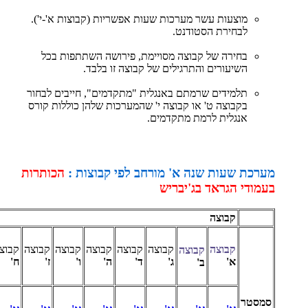
מוצעות עשר מערכות שעות אפשריות (קבוצות א'-י').
לבחירת הסטודנט.
בחירה של קבוצה מסויימת, פירושה השתתפות בכל
השיעורים והתרגילים של קבוצה זו בלבד.
תלמידים שרמתם באנגלית "מתקדמים", חייבים לבחור
בקבוצה ט' או קבוצה י' שהמערכות שלהן כוללות קורס
אנגלית לרמת מתקדמים.
מערכת שעות שנה א' מורחב לפי קבוצות :
הכותרות
בעמודי הגראד בג'יבריש
קבוצה
קבוצה
קבוצה
קבוצה
קבוצה
קבוצה
קבוצה
קבוצ
קבוצה
א'
ג'
ד'
ה'
ו'
ז'
ח'
ב'
סמסטר