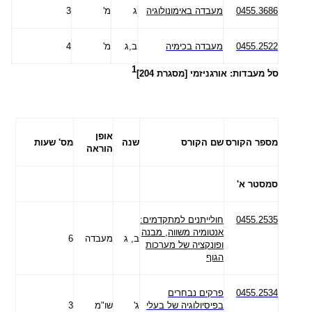
0455.3686
מעבדה באימונולוגיה
ג
מ'
3
0455.2522
מעבדה בכימיה
ב,ג
מ'
4
1
סל מעבדות: אורגניזמי [מסגרת 204]
אופן
מספר הקורס
שם הקורס
שנה
מס' שעות
הוראה
סמסטר א'
0455.2535
חולייתנים למתקדמים:
אנטומיה משווה, מבנה
ב, ג
מעבדה
6
ופונקציה של מערכות
הגוף
0455.2534
פרקים נבחרים
בפיסיולוגיה של בעלי
ג'
שו"מ
3