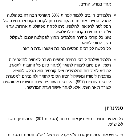
אחד במדעי החיים.
תלמידים חייבים ללמוד לפחות 50% מקורסי הבחירה בפקולטה
למדעי החיים. את יתרת הקורסים ניתן לקחת מקורסי הבחירה של
הפקולטה לרפואה. לחלופין, ניתן לקחת מפקולטות אחרות, עד 4
ש"ס בתחומים הקרובים לביולוגיה.
ציוני כל קורסי בחירה הנלמדים מחוץ לפקולטה יוכנסו לשקלול
הציון הסופי לתואר.
כל בקשה לקורסים נוספים מחיבת אישור ועדת הוראה.
תלמיד שילמד קורסי בחירה נוספים מעבר למחויב לתואר יהיה
רשאי, עם סיום לימודיו לתואר (לאחר סיום
כל
החובות לתואר),
להודיע למזכירות התלמידים אילו קורסים הוא מבקש להוציא
מתכנית לימודיו ומשקלול הציון הסופי לתואר ולהעבירם למסגרת
.
קורסים עודפים (997)
הקורסים העודפים אינם נחשבים אוטומטית
לצורך תואר השני, אלא לאחר אישור ועדת המדרשה.
סמינריון
כל תלמיד מחויב בסמינריון אחד בכתב (מסגרת 301). הסמינריון נחשב
ל-2 ש"ס.
מי שיגיש את הסמינריון גם בע"פ יקבל זיכוי של 1 ש"ס נוספת במסגרת