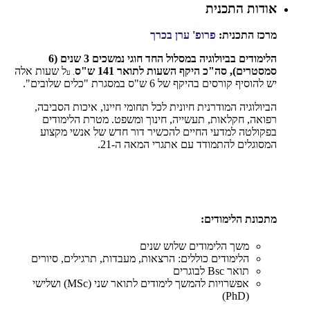
אודות התכנית
מרכז התכנית:
פרופ' ערן בכרך
הלימודים בביולוגיה במסלול החד חוגי נמשכים 3 שנים (6
סמסטרים), סה"כ היקף השעות לתואר 141 ש"ס
ל שעות אלה
. ע
יש להוסיף קורסים בהיקף של 6 ש"ס במסגרת "כלים שלובים".
הביולוגיה המודרנית חיונית לכל תחומי חיינו, איכות הסביבה,
רפואה, חקלאות, תעשייה, חינוך ומשפט. מטרת הלימודים
בפקולטה למדעי החיים להכשיר דור חדש של אנשי מקצוע
המסוגלים להתמודד עם אתגרי המאה ה-21.
מתכונת הלימודים:
משך הלימודים שלוש שנים
הלימודים כוללים: הרצאות, מעבדות, תרגילים, סיורים
תואר Bsc לבוגרים
אפשרויות להמשך לימודים לתואר שני (MSc) ושלישי
(PhD)