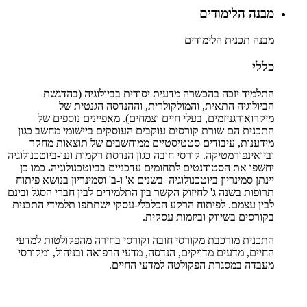
מבנה הלימודים
מבנה תכנית הלימודים
כללי
התלמיד יזכה בהכשרה מדעית יסודית בביולוגיה (בהדגשת
הביולוגיה התאית, והמולקולרית, וההנדסה הגנטית של
מיקרואורגניזמים, בעלי חיים וצמחים). מאפיינים נוספים של
התכנית הם שורת קורסים עוקבים העוסקים ביישומי מחשב כגון
מידענות, עיבודים סטטיסטיים ממוחשבים של תוצאות מחקר
וביואינפורמטיקה. קורסי חובה כגון הנדסת רקמות וננו-ביוטכנולוגיה
יחשפו את הסטודנטים לתחומים עדכניים בביוטכנולוגיה
.
כמו כן
יינתן סמינריון ביוטכנולוגיה בשנים א' ו-ב' וסמינריון בנושא פיתוח
תרופות בשנה ג' לחיזוק הקשר בין התלמידים לבין חברי הסגל ובינם
לבין עצמם. לפיתוח הרקע הכלכלי-עסקי ישתתפו תלמידי התכנית
בקורסים בשיווק וביזמות עסקית.
התכנית מורכבת מקורסי חובה וקורסי בחירה מהפקולטות למדעי
החיים, מדעים מדויקים, הנדסה, מדעי הרפואה ובניהול, ומקורסי
מעבדה במסגרת הפקולטה למדעי החיים.