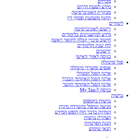
מכרזים
מידע לשעת חירום
מבקרת האוניברסיטה
תקנון משמעת ופסקי דין
לימודים
רישום לאוניברסיטה
מידע למתעניינים בלימודים
חישוב סיכויי קבלה לתואר ראשון
לוח שנת הלימודים
ידיעונים
כניסה לאזור האישי
סגל ומינהלה
אגפים ומשרדי מינהלה
ארגון הסגל המנהלי
ארגון הסגל האקדמי הבכיר
ארגון הסגל האקדמי הזוטר
כניסה ל-My Tau
נגישות
נגישות בקמפוס
מניעה וטיפול בהטרדה מינית
הנחיות בדבר חוק חופש המידע
הצהרת נגישות
הגנת הפרטיות
תנאי שימוש