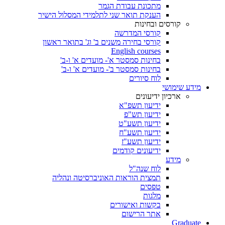
מתכונת עבודת הגמר
הענקת תואר שני לתלמידי המסלול הישיר
קורסים ובחינות
קורסי המדרשה
קורסי בחירה משנים ב' וג' בתואר ראשון
English courses
בחינות סמסטר א'- מועדים א' ו-ב'
בחינות סמסטר ב'- מועדים א' ו-ב'
לוח סיורים
מידע שימושי
ארכיון ידיעונים
ידיעון תשפ"א
ידיעון תש"פ
ידיעון תשע"ט
ידיעון תשע"ח
ידיעון תשע"ז
ידיעונים קודמים
מידע
לוח שנה"ל
תמצית הוראות האוניברסיטה ונהליה
טפסים
מלגות
בקשות ואישורים
אתר הרישום
Graduate