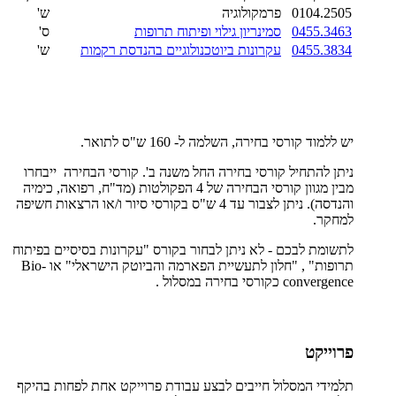
0104.2505
פרמקולוגיה
ש'
0455.3463
סמינריון גילוי ופיתוח תרופות
ס'
0455.3834
עקרונות ביוטכנולוגיים בהנדסת רקמות
ש'
יש ללמוד קורסי בחירה, השלמה ל- 160 ש"ס לתואר.
ניתן להתחיל קורסי בחירה החל משנה ב'. קורסי הבחירה ייבחרו
מבין מגוון קורסי הבחירה של 4 הפקולטות (מד"ח, רפואה, כימיה
והנדסה). ניתן לצבור עד 4 ש"ס בקורסי סיור ו/או הרצאות חשיפה
למחקר.
לתשומת לבכם - לא ניתן לבחור בקורס "עקרונות בסיסיים בפיתוח
תרופות" , "חלון לתעשיית הפארמה והביוטק הישראלי" או Bio-
convergence כקורסי בחירה במסלול .
פרוייקט
תלמידי המסלול חייבים לבצע עבודת פרוייקט אחת לפחות בהיקף