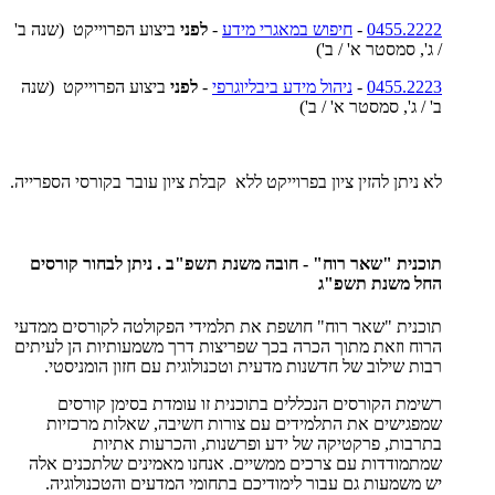
0455.2222
-
חיפוש במאגרי מידע
-
לפני
ביצוע הפרוייקט (שנה ב'
/ ג', סמסטר א' / ב')
0455.2223
-
ניהול מידע ביבליוגרפי
-
לפני
ביצוע הפרוייקט (שנה
ב' / ג', סמסטר א' / ב')
לא ניתן להזין ציון בפרוייקט ללא קבלת ציון עובר בקורסי הספרייה.
תוכנית "שאר רוח" - חובה משנת תשפ"ב . ניתן לבחור קורסים
החל משנת תשפ"ג
תוכנית "שאר רוח" חושפת את תלמידי הפקולטה לקורסים ממדעי
הרוח וזאת מתוך הכרה בכך שפריצות דרך משמעותיות הן לעיתים
רבות שילוב של חדשנות מדעית וטכנולוגית עם חזון הומניסטי.
רשימת הקורסים הנכללים בתוכנית זו עומדת בסימן קורסים
שמפגישים את התלמידים עם צורות חשיבה, שאלות מרכזיות
בתרבות, פרקטיקה של ידע ופרשנות, והכרעות אתיות
שמתמודדות עם צרכים ממשיים. אנחנו מאמינים שלתכנים אלה
יש משמעות גם עבור לימודיכם בתחומי המדעים והטכנולוגיה.