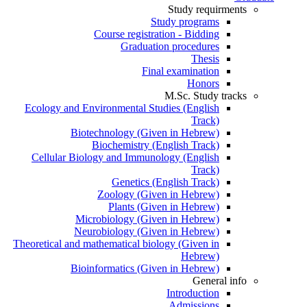
Study requirments
Study programs
Course registration - Bidding
Graduation procedures
Thesis
Final examination
Honors
M.Sc. Study tracks
Ecology and Environmental Studies (English
Track)
Biotechnology (Given in Hebrew)
Biochemistry (English Track)
Cellular Biology and Immunology (English
Track)
Genetics (English Track)
Zoology (Given in Hebrew)
Plants (Given in Hebrew)
Microbiology (Given in Hebrew)
Neurobiology (Given in Hebrew)
Theoretical and mathematical biology (Given in
Hebrew)
Bioinformatics (Given in Hebrew)
General info
Introduction
Admissions