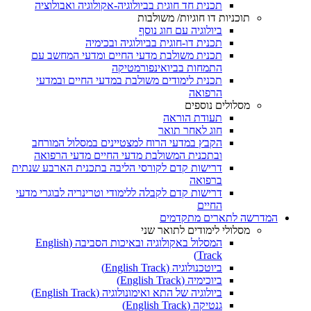
תכנית חד חוגית בביולוגיה-אקולוגיה ואבולוציה
תוכניות דו חוגיות/ משולבות
ביולוגיה עם חוג נוסף
תכנית דו-חוגית בביולוגיה ובכימיה
תכנית משולבת מדעי החיים ומדעי המחשב עם
התמחות בביואינפורמטיקה
תכנית לימודים משולבת במדעי החיים ובמדעי
הרפואה
מסלולים נוספים
תעודת הוראה
חוג לאחר תואר
הקבץ במדעי הרוח למצטיינים במסלול המורחב
ובתכנית המשולבת מדעי החיים מדעי הרפואה
דרישות קדם לקורסי הליבה בתכנית הארבע שנתית
ברפואה
דרישות קדם לקבלה ללימודי וטרינריה לבוגרי מדעי
החיים
המדרשה לתארים מתקדמים
מסלולי לימודים לתואר שני
המסלול באקולוגיה ובאיכות הסביבה (English
Track)
ביוטכנולוגיה (English Track)
ביוכימיה (English Track)
ביולוגיה של התא ואימונולוגיה (English Track)
גנטיקה (English Track)