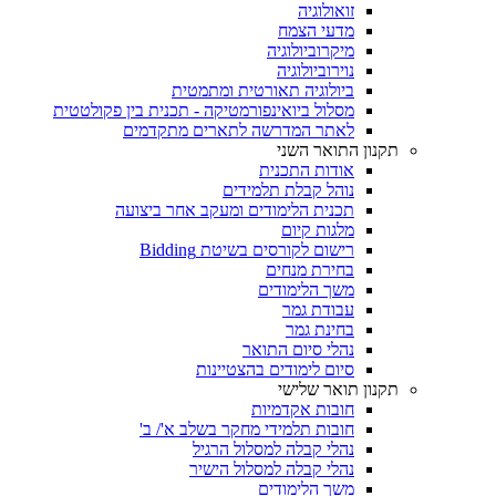
זואולוגיה
מדעי הצמח
מיקרוביולוגיה
נוירוביולוגיה
ביולוגיה תאורטית ומתמטית
מסלול ביואינפורמטיקה - תכנית בין פקולטטית
לאתר המדרשה לתארים מתקדמים
תקנון התואר השני
אודות התכנית
נוהל קבלת תלמידים
תכנית הלימודים ומעקב אחר ביצועה
מלגות קיום
רישום לקורסים בשיטת Bidding
בחירת מנחים
משך הלימודים
עבודת גמר
בחינת גמר
נהלי סיום התואר
סיום לימודים בהצטיינות
תקנון תואר שלישי
חובות אקדמיות
חובות תלמידי מחקר בשלב א'/ ב'
נהלי קבלה למסלול הרגיל
נהלי קבלה למסלול הישיר
משך הלימודים