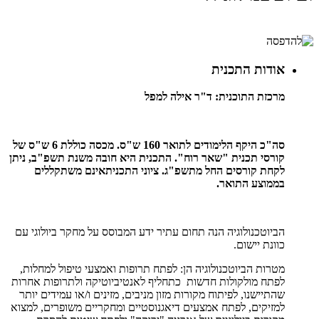
אודות התכנית
מרכזת התוכנית:
ד"ר אילה למפל
סה"כ היקף הלימודים לתואר 160 ש"ס. מכסה כוללת 6 ש"ס של
קורסי תכנית
"שאר רוח". התכנית היא חובה משנת תשפ"ב, ניתן
לקחת קורסים החל מתשפ"ג. ציוני התכניתאינם משתקללים
בממוצע התואר.
הביוטכנולוגיה הנה תחום עתיר ידע המבוסס על מחקר ביולוגי עם
כוונת יישום.
מטרות הביוטכנולוגיה הן: לפתח תרופות ואמצעי טיפול למחלות,
לפתח מולקולות חדשות כתחליף לאנטיביוטיקה ולתרופות אחרות
שהתיישנו, לפיתוח מקורות מזון מניבים, מזינים ו/או עמידים יותר
למזיקים, לפתח אמצעים דיאגנוסטיים ומחקריים משופרים, למצוא