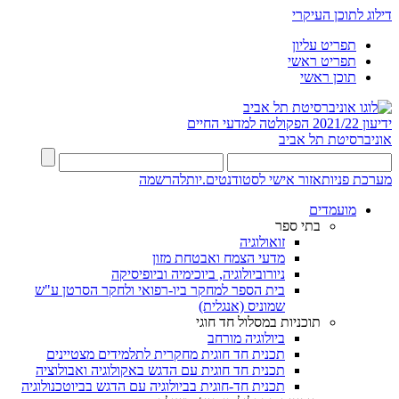
דילוג לתוכן העיקרי
תפריט עליון
תפריט ראשי
תוכן ראשי
ידיעון 2021/22
הפקולטה למדעי החיים
אוניברסיטת תל אביב
מערכת פניות
אזור אישי לסטודנטים.יות
להרשמה
מועמדים
בתי ספר
זואולוגיה
מדעי הצמח ואבטחת מזון
ניורוביולוגיה, ביוכימיה וביופיסיקה
בית הספר למחקר ביו-רפואי ולחקר הסרטן ע"ש
שמוניס (אנגלית)
תוכניות במסלול חד חוגי
ביולוגיה מורחב
תכנית חד חוגית מחקרית לתלמידים מצטיינים
תכנית חד חוגית עם הדגש באקולוגיה ואבולוציה
תכנית חד-חוגית בביולוגיה עם הדגש בביוטכנולוגיה