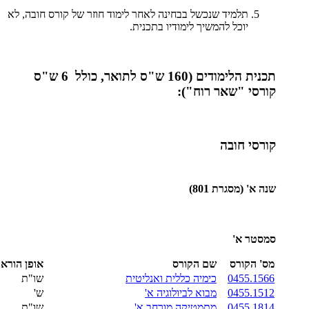
תלמיד שנכשל בבחינה לאחר לימוד חוזר של קורס חובה, לא
יוכל להמשיך לימודיו בתכנית.
תכנית הלימודים (160 ש"ס לתואר, כולל 6 ש"ס
קורסי "שאר רוח"):
קורסי חובה
שנה א' (מסגרת 801)
סמסטר א'
מס' הקורס
שם הקורס
אופן הורא
0455.1566
כימיה כללית ואנליטית
שו"ת
0455.1512
מבוא לביולוגיה א'
ש'
0455.1814
מתמטיקה מורחב א'
שו"ת