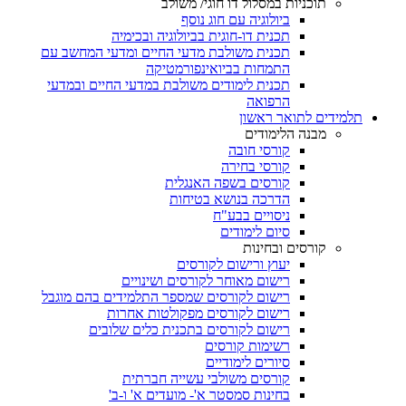
תוכניות במסלול דו חוגי/ משולב
ביולוגיה עם חוג נוסף
תכנית דו-חוגית בביולוגיה ובכימיה
תכנית משולבת מדעי החיים ומדעי המחשב עם
התמחות בביואינפורמטיקה
תכנית לימודים משולבת במדעי החיים ובמדעי
הרפואה
תלמידים לתואר ראשון
מבנה הלימודים
קורסי חובה
קורסי בחירה
קורסים בשפה האנגלית
הדרכה בנושא בטיחות
ניסויים בבע"ח
סיום לימודים
קורסים ובחינות
יעוץ ורישום לקורסים
רישום מאוחר לקורסים ושינויים
רישום לקורסים שמספר התלמידים בהם מוגבל
רישום לקורסים מפקולטות אחרות
רישום לקורסים בתכנית כלים שלובים
רשימות קורסים
סיורים לימודיים
קורסים משולבי עשייה חברתית
בחינות סמסטר א'- מועדים א' ו-ב'