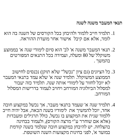
תנאי המעבר משנה לשנה
תלמיד חייב ללמוד ולהיבחן בכל הקורסים של השנה בה הוא
לומד, אלא אם קיבל אישור אחר מועדת ההוראה.
תנאי המעבר משנה א' לב' הוא סיום לימודי שנה א' בממוצע
משוקלל של 80 ומעלה, ועמידה בכל התנאים המפורטים
בהמשך .
כל הציונים (גם ציון "נכשל" שלא תוקן) נכנסים לחישוב
הממוצע המשוקלל. תלמיד שנה א' שלא עמד בתנאי המעבר
לא יוכל לחזור על לימודי אותה שנה. תלמיד כזה יעבור
למסלול הביולוגיה המורחב ויחויב לעמוד בדרישות המסלול
המורחב.
תלמיד שנה א' שעמד בתנאי מעבר, אך נכשל במקצוע חובה
אחד, יוכל להמשיך את לימודיו בשנה הבאה, אבל יהיה חייב
ללמוד שנית את המקצוע בו נכשל, כולל תרגילים ומעבדות
(אלא אם שוחרר ע"י מרצה הקורס), ולעמוד בבחינה
בהצלחה. יש להיבחן במקצוע חובה שנלמד בשנה קודמת
במועד א', לפני בחינות מקצועות השנה השוטפת.