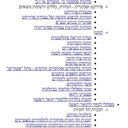
בחינות סמסטר ב'- מועדים א' ו-ב'
פרויקט וסמינריון - הנחיות, כללים ורשימת נושאים
מעבדת פרוייקט
הנחיות לביצוע והגשה של עבודת פרוייקט
סמינריון בכתב ובע"פ
הנחיות לכתיבת עבודה סמינריונית
תקנון
ועדת הוראה פקולטטית
תקנון הבחינות
נוכחות בשיעורים
תנאי מעבר משנה לשנה
תיקון ציון חיובי
קורסים עודפים
הכרה בלימודים אקדמיים קודמים - נוהל "פטורים"
קורסים חופפים בתכנים
הפסקה וחידוש לימודים
משך הלימודים
שינוי מסלולי הלימוד בביולוגיה
מצטייני דקאן
חובות כלליות ללימודי תואר ראשון
מסלולי לימוד לתואר ראשון
תכניות חד חוגיות
ביולוגיה מורחב
תכנית חד חוגית מחקרית לתלמידים מצטיינים
תכנית חד חוגית בביולוגיה וביוטכנולוגיה