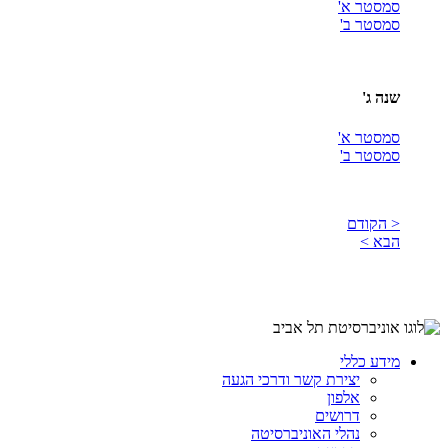
סמסטר א'
סמסטר ב'
שנה ג'
סמסטר א'
סמסטר ב'
< הקודם
הבא >
מידע כללי
יצירת קשר ודרכי הגעה
אלפון
דרושים
נהלי האוניברסיטה