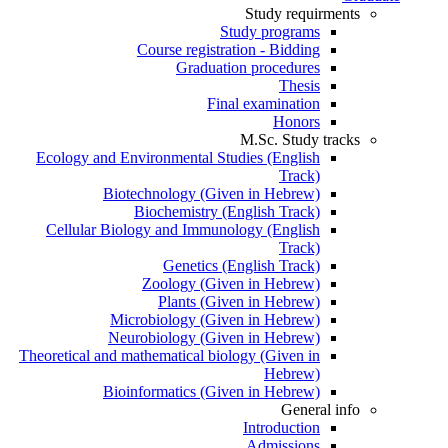
Study requirments
Study programs
Course registration - Bidding
Graduation procedures
Thesis
Final examination
Honors
M.Sc. Study tracks
Ecology and Environmental Studies (English
Track)
Biotechnology (Given in Hebrew)
Biochemistry (English Track)
Cellular Biology and Immunology (English
Track)
Genetics (English Track)
Zoology (Given in Hebrew)
Plants (Given in Hebrew)
Microbiology (Given in Hebrew)
Neurobiology (Given in Hebrew)
Theoretical and mathematical biology (Given in
Hebrew)
Bioinformatics (Given in Hebrew)
General info
Introduction
Admissions