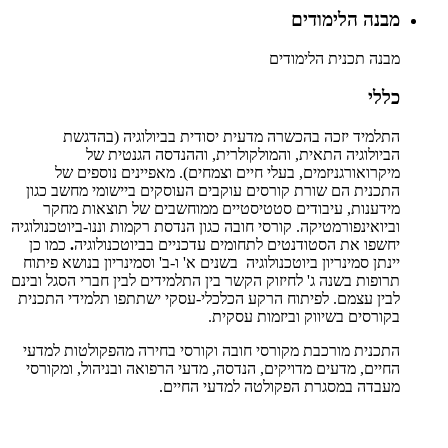
מבנה הלימודים
מבנה תכנית הלימודים
כללי
התלמיד יזכה בהכשרה מדעית יסודית בביולוגיה (בהדגשת
הביולוגיה התאית, והמולקולרית, וההנדסה הגנטית של
מיקרואורגניזמים, בעלי חיים וצמחים). מאפיינים נוספים של
התכנית הם שורת קורסים עוקבים העוסקים ביישומי מחשב כגון
מידענות, עיבודים סטטיסטיים ממוחשבים של תוצאות מחקר
וביואינפורמטיקה. קורסי חובה כגון הנדסת רקמות וננו-ביוטכנולוגיה
יחשפו את הסטודנטים לתחומים עדכניים בביוטכנולוגיה
.
כמו כן
יינתן סמינריון ביוטכנולוגיה בשנים א' ו-ב' וסמינריון בנושא פיתוח
תרופות בשנה ג' לחיזוק הקשר בין התלמידים לבין חברי הסגל ובינם
לבין עצמם. לפיתוח הרקע הכלכלי-עסקי ישתתפו תלמידי התכנית
בקורסים בשיווק וביזמות עסקית.
התכנית מורכבת מקורסי חובה וקורסי בחירה מהפקולטות למדעי
החיים, מדעים מדויקים, הנדסה, מדעי הרפואה ובניהול, ומקורסי
מעבדה במסגרת הפקולטה למדעי החיים.