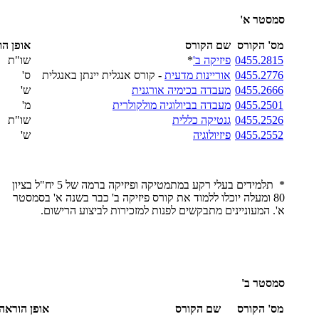
סמסטר א'
מס' הקורס
שם הקורס
אופן הו
0455.2815
פיזיקה ב'
*
שו"ת
0455.2776
אוריינות מדעית
- קורס אנגלית יינתן באנגלית
ס'
0455.2666
מעבדה בכימיה אורגנית
ש'
0455.2501
מעבדה בביולוגיה מולקולרית
מ'
0455.2526
גנטיקה כללית
שו"ת
0455.2552
פיזיולוגיה
ש'
* תלמידים בעלי רקע במתמטיקה ופיזיקה ברמה של 5 יח"ל בציון
80 ומעלה יוכלו ללמוד את קורס פיזיקה ב' כבר בשנה א' בסמסטר
א'. המעוניינים מתבקשים לפנות למזכירות לביצוע הרישום.
סמסטר ב'
מס' הקורס
שם הקורס
אופן הוראה