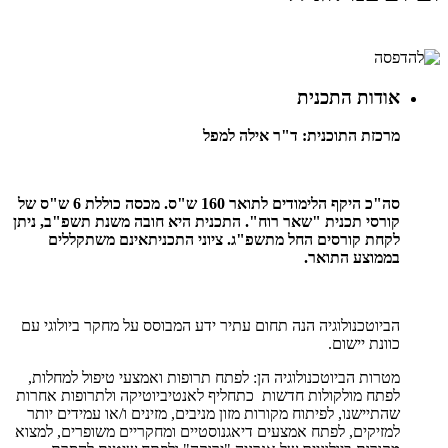
אודות התכנית
מרכזת התוכנית:
ד"ר אילה למפל
סה"כ היקף הלימודים לתואר 160 ש"ס. מכסה כוללת 6 ש"ס של
קורסי תכנית
"שאר רוח". התכנית היא חובה משנת תשפ"ב, ניתן
לקחת קורסים החל מתשפ"ג. ציוני התכניתאינם משתקללים
בממוצע התואר.
הביוטכנולוגיה הנה תחום עתיר ידע המבוסס על מחקר ביולוגי עם
כוונת יישום.
מטרות הביוטכנולוגיה הן: לפתח תרופות ואמצעי טיפול למחלות,
לפתח מולקולות חדשות כתחליף לאנטיביוטיקה ולתרופות אחרות
שהתיישנו, לפיתוח מקורות מזון מניבים, מזינים ו/או עמידים יותר
למזיקים, לפתח אמצעים דיאגנוסטיים ומחקריים משופרים, למצוא