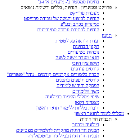
בחינות סמסטר ב'- מועדים א' ו-ב'
פרויקט וסמינריון - הנחיות, כללים ורשימת נושאים
מעבדת פרוייקט
הנחיות לביצוע והגשה של עבודת פרוייקט
סמינריון בכתב ובע"פ
הנחיות לכתיבת עבודה סמינריונית
תקנון
ועדת הוראה פקולטטית
תקנון הבחינות
נוכחות בשיעורים
תנאי מעבר משנה לשנה
תיקון ציון חיובי
קורסים עודפים
הכרה בלימודים אקדמיים קודמים - נוהל "פטורים"
קורסים חופפים בתכנים
הפסקה וחידוש לימודים
משך הלימודים
שינוי מסלולי הלימוד בביולוגיה
מצטייני דקאן
חובות כלליות ללימודי תואר ראשון
מסלולי לימוד לתואר ראשון
תכניות חד חוגיות
ביולוגיה מורחב
תכנית חד חוגית מחקרית לתלמידים מצטיינים
תכנית חד חוגית בביולוגיה וביוטכנולוגיה