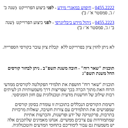
0455.2222
-
חיפוש במאגרי מידע
-
לפני
ביצוע הפרוייקט (שנה ב'
/ ג', סמסטר א' / ב')
0455.2223
-
ניהול מידע ביבליוגרפי
-
לפני
ביצוע הפרוייקט (שנה
ב' / ג', סמסטר א' / ב')
לא ניתן להזין ציון בפרוייקט ללא קבלת ציון עובר בקורסי הספרייה.
תוכנית "שאר רוח" - חובה משנת תשפ"ב . ניתן לבחור קורסים
החל משנת תשפ"ג
תוכנית "שאר רוח" חושפת את תלמידי הפקולטה לקורסים ממדעי
הרוח וזאת מתוך הכרה בכך שפריצות דרך משמעותיות הן לעיתים
רבות שילוב של חדשנות מדעית וטכנולוגית עם חזון הומניסטי.
רשימת הקורסים הנכללים בתוכנית זו עומדת בסימן קורסים
שמפגישים את התלמידים עם צורות חשיבה, שאלות מרכזיות
בתרבות, פרקטיקה של ידע ופרשנות, והכרעות אתיות
שמתמודדות עם צרכים ממשיים. אנחנו מאמינים שלתכנים אלה
יש משמעות גם עבור לימודיכם בתחומי המדעים והטכנולוגיה.