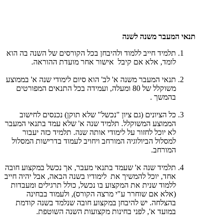
תנאי המעבר משנה לשנה
תלמיד חייב ללמוד ולהיבחן בכל הקורסים של השנה בה הוא
לומד, אלא אם קיבל אישור אחר מועדת ההוראה.
תנאי המעבר משנה א' לב' הוא סיום לימודי שנה א' בממוצע
משוקלל של 80 ומעלה, ועמידה בכל התנאים המפורטים
בהמשך .
כל הציונים (גם ציון "נכשל" שלא תוקן) נכנסים לחישוב
הממוצע המשוקלל. תלמיד שנה א' שלא עמד בתנאי המעבר
לא יוכל לחזור על לימודי אותה שנה. תלמיד כזה יעבור
למסלול הביולוגיה המורחב ויחויב לעמוד בדרישות המסלול
המורחב.
תלמיד שנה א' שעמד בתנאי מעבר, אך נכשל במקצוע חובה
אחד, יוכל להמשיך את לימודיו בשנה הבאה, אבל יהיה חייב
ללמוד שנית את המקצוע בו נכשל, כולל תרגילים ומעבדות
(אלא אם שוחרר ע"י מרצה הקורס), ולעמוד בבחינה
בהצלחה. יש להיבחן במקצוע חובה שנלמד בשנה קודמת
במועד א', לפני בחינות מקצועות השנה השוטפת.