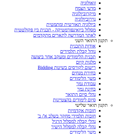
זואולוגיה
מדעי הצמח
מיקרוביולוגיה
נוירוביולוגיה
ביולוגיה תאורטית ומתמטית
מסלול ביואינפורמטיקה - תכנית בין פקולטטית
לאתר המדרשה לתארים מתקדמים
תקנון התואר השני
אודות התכנית
נוהל קבלת תלמידים
תכנית הלימודים ומעקב אחר ביצועה
מלגות קיום
רישום לקורסים בשיטת Bidding
בחירת מנחים
משך הלימודים
עבודת גמר
בחינת גמר
נהלי סיום התואר
סיום לימודים בהצטיינות
תקנון תואר שלישי
חובות אקדמיות
חובות תלמידי מחקר בשלב א'/ ב'
נהלי קבלה למסלול הרגיל
נהלי קבלה למסלול הישיר
משך הלימודים