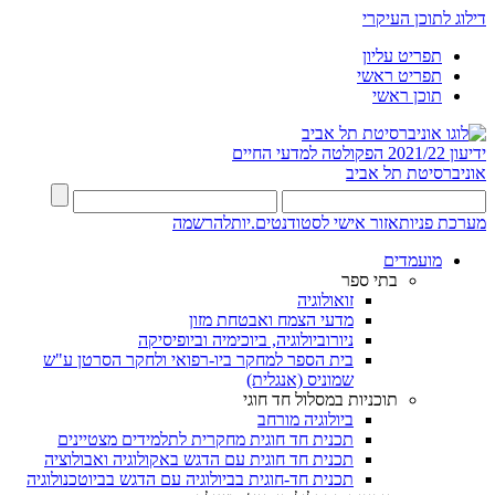
דילוג לתוכן העיקרי
תפריט עליון
תפריט ראשי
תוכן ראשי
ידיעון 2021/22
הפקולטה למדעי החיים
אוניברסיטת תל אביב
מערכת פניות
אזור אישי לסטודנטים.יות
להרשמה
מועמדים
בתי ספר
זואולוגיה
מדעי הצמח ואבטחת מזון
ניורוביולוגיה, ביוכימיה וביופיסיקה
בית הספר למחקר ביו-רפואי ולחקר הסרטן ע"ש
שמוניס (אנגלית)
תוכניות במסלול חד חוגי
ביולוגיה מורחב
תכנית חד חוגית מחקרית לתלמידים מצטיינים
תכנית חד חוגית עם הדגש באקולוגיה ואבולוציה
תכנית חד-חוגית בביולוגיה עם הדגש בביוטכנולוגיה