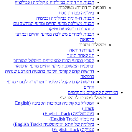
תכנית חד חוגית בביולוגיה-אקולוגיה ואבולוציה
תוכניות דו חוגיות/ משולבות
ביולוגיה עם חוג נוסף
תכנית דו-חוגית בביולוגיה ובכימיה
תכנית משולבת מדעי החיים ומדעי המחשב עם
התמחות בביואינפורמטיקה
תכנית לימודים משולבת במדעי החיים ובמדעי
הרפואה
מסלולים נוספים
תעודת הוראה
חוג לאחר תואר
הקבץ במדעי הרוח למצטיינים במסלול המורחב
ובתכנית המשולבת מדעי החיים מדעי הרפואה
דרישות קדם לקורסי הליבה בתכנית הארבע שנתית
ברפואה
דרישות קדם לקבלה ללימודי וטרינריה לבוגרי מדעי
החיים
המדרשה לתארים מתקדמים
מסלולי לימודים לתואר שני
המסלול באקולוגיה ובאיכות הסביבה (English
Track)
ביוטכנולוגיה (English Track)
ביוכימיה (English Track)
ביולוגיה של התא ואימונולוגיה (English Track)
גנטיקה (English Track)