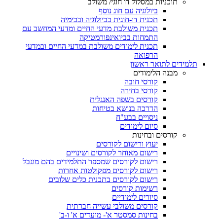
תוכניות במסלול דו חוגי/ משולב
ביולוגיה עם חוג נוסף
תכנית דו-חוגית בביולוגיה ובכימיה
תכנית משולבת מדעי החיים ומדעי המחשב עם
התמחות בביואינפורמטיקה
תכנית לימודים משולבת במדעי החיים ובמדעי
הרפואה
תלמידים לתואר ראשון
מבנה הלימודים
קורסי חובה
קורסי בחירה
קורסים בשפה האנגלית
הדרכה בנושא בטיחות
ניסויים בבע"ח
סיום לימודים
קורסים ובחינות
יעוץ ורישום לקורסים
רישום מאוחר לקורסים ושינויים
רישום לקורסים שמספר התלמידים בהם מוגבל
רישום לקורסים מפקולטות אחרות
רישום לקורסים בתכנית כלים שלובים
רשימות קורסים
סיורים לימודיים
קורסים משולבי עשייה חברתית
בחינות סמסטר א'- מועדים א' ו-ב'