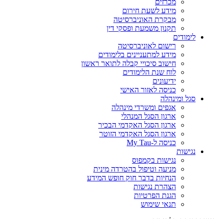
מכרזים
מידע לשעת חירום
מבקרת האוניברסיטה
תקנון משמעת ופסקי דין
לימודים
רישום לאוניברסיטה
מידע למתעניינים בלימודים
חישוב סיכויי קבלה לתואר ראשון
לוח שנת הלימודים
ידיעונים
כניסה לאזור האישי
סגל ומינהלה
אגפים ומשרדי מינהלה
ארגון הסגל המנהלי
ארגון הסגל האקדמי הבכיר
ארגון הסגל האקדמי הזוטר
כניסה ל-My Tau
נגישות
נגישות בקמפוס
מניעה וטיפול בהטרדה מינית
הנחיות בדבר חוק חופש המידע
הצהרת נגישות
הגנת הפרטיות
תנאי שימוש