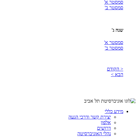
סמסטר א'
סמסטר ב'
שנה ג'
סמסטר א'
סמסטר ב'
< הקודם
הבא >
מידע כללי
יצירת קשר ודרכי הגעה
אלפון
דרושים
נהלי האוניברסיטה