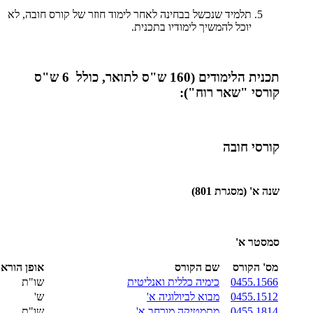
תלמיד שנכשל בבחינה לאחר לימוד חוזר של קורס חובה, לא
יוכל להמשיך לימודיו בתכנית.
תכנית הלימודים (160 ש"ס לתואר, כולל 6 ש"ס
קורסי "שאר רוח"):
קורסי חובה
שנה א' (מסגרת 801)
סמסטר א'
מס' הקורס
שם הקורס
אופן הורא
0455.1566
כימיה כללית ואנליטית
שו"ת
0455.1512
מבוא לביולוגיה א'
ש'
0455.1814
מתמטיקה מורחב א'
שו"ת