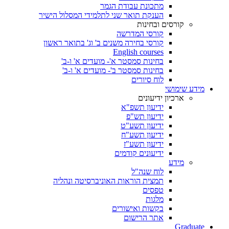
מתכונת עבודת הגמר
הענקת תואר שני לתלמידי המסלול הישיר
קורסים ובחינות
קורסי המדרשה
קורסי בחירה משנים ב' וג' בתואר ראשון
English courses
בחינות סמסטר א'- מועדים א' ו-ב'
בחינות סמסטר ב'- מועדים א' ו-ב'
לוח סיורים
מידע שימושי
ארכיון ידיעונים
ידיעון תשפ"א
ידיעון תש"פ
ידיעון תשע"ט
ידיעון תשע"ח
ידיעון תשע"ז
ידיעונים קודמים
מידע
לוח שנה"ל
תמצית הוראות האוניברסיטה ונהליה
טפסים
מלגות
בקשות ואישורים
אתר הרישום
Graduate