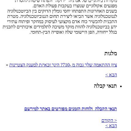
מקורות ביולוגיים של אנרגיה "ירוקה" ולפתח שיטות להסרת
מפגעים אקולוגיים שנוצרו בעקבות פעולת האדם.
בשנים האחרונות התפתחו יחסי גומלין הדוקים בין הביוטכנולוגיה
לננוטכנולוגיה אשר הביאו ליצירת תחום הננוביוטכנולוגיה. מטרת
התכנית להכשיר כוח אדם מקצועי לעיסוק במחקר ופיתוח עתירי
ידע בביוטכנולוגיה להוות מוקד משיכה לתלמידים איכותיים לתכנית
בגלל ייחודה, הפן היישומי שלה ואופייה הבין-תחומי.
מלגות
ציון ההתאמה שלך גבוה מ -710? הינך זכאי/ת למענק הצטיינות
»
הבא >
תנאי קבלה
תנאי הקבלה ולוחות הזמנים מפורטים באתר למירשם
< הקודם
הבא >