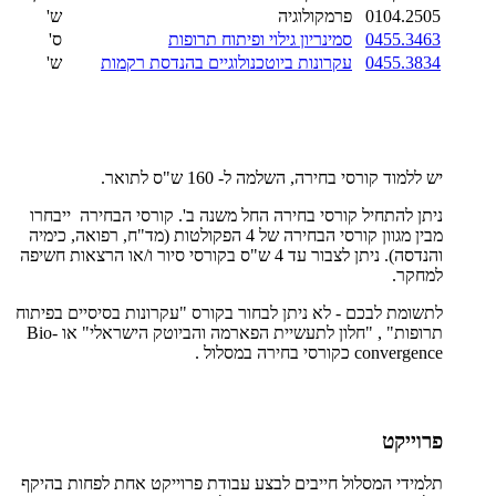
0104.2505
פרמקולוגיה
ש'
0455.3463
סמינריון גילוי ופיתוח תרופות
ס'
0455.3834
עקרונות ביוטכנולוגיים בהנדסת רקמות
ש'
יש ללמוד קורסי בחירה, השלמה ל- 160 ש"ס לתואר.
ניתן להתחיל קורסי בחירה החל משנה ב'. קורסי הבחירה ייבחרו
מבין מגוון קורסי הבחירה של 4 הפקולטות (מד"ח, רפואה, כימיה
והנדסה). ניתן לצבור עד 4 ש"ס בקורסי סיור ו/או הרצאות חשיפה
למחקר.
לתשומת לבכם - לא ניתן לבחור בקורס "עקרונות בסיסיים בפיתוח
תרופות" , "חלון לתעשיית הפארמה והביוטק הישראלי" או Bio-
convergence כקורסי בחירה במסלול .
פרוייקט
תלמידי המסלול חייבים לבצע עבודת פרוייקט אחת לפחות בהיקף