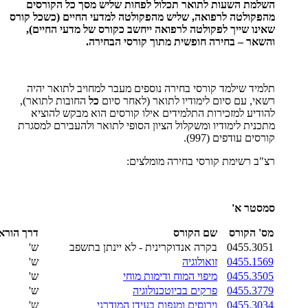
השלמת השעות לתואר תכלול לפחות שליש מסך כל הקורסים
מהפקולטה לרפואה, שליש מהפקולטה למדעי החיים (כשכל קורס
שאינו שייך לפקולטה לרפואה ייחשב כקורס של מדעי החיים),
והשאר – בחירה חופשית מתוך קורסי הבחירה.
תלמיד שילמד קורסי בחירה נוספים מעבר למחויב לתואר יהיה
רשאי, עם סיום לימודיו לתואר (לאחר סיום
כל
החובות לתואר),
להודיע למזכירות התלמידים אילו קורסים הוא מבקש להוציא
מתכנית לימודיו ומשקלול הציון הסופי לתואר ולהעבירם למסגרת
קורסים עודפים (997).
רצ"ב רשימת קורסי בחירה מומלצים:
סמסטר א'
מס' הקורס
שם הקורס
דרך הורא
0455.3051
בקרה אנדוקרינית - לא יינתן בתשפב
ש'
0455.1569
זואולוגיה
ש'
0455.3505
מיפוי המוח ודימות מוחי
ש'
0455.3779
פרקים בביוטכנולוגיה
ש'
0455.3034
וירוסים ומגפות בעידן המודרני
ש'