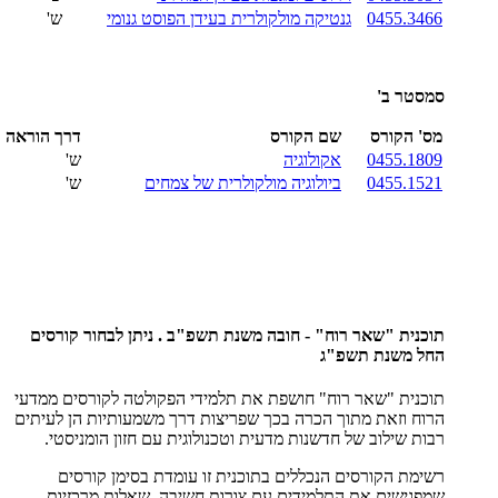
0455.3466
גנטיקה מולקולרית בעידן הפוסט גנומי
ש'
סמסטר ב'
מס' הקורס
שם הקורס
דרך הוראה
0455.1809
אקולוגיה
ש'
0455.1521
ביולוגיה מולקולרית של צמחים
ש'
תוכנית "שאר רוח" - חובה משנת תשפ"ב . ניתן לבחור קורסים
החל משנת תשפ"ג
תוכנית "שאר רוח" חושפת את תלמידי הפקולטה לקורסים ממדעי
הרוח וזאת מתוך הכרה בכך שפריצות דרך משמעותיות הן לעיתים
רבות שילוב של חדשנות מדעית וטכנולוגית עם חזון הומניסטי.
רשימת הקורסים הנכללים בתוכנית זו עומדת בסימן קורסים
שמפגישים את התלמידים עם צורות חשיבה, שאלות מרכזיות