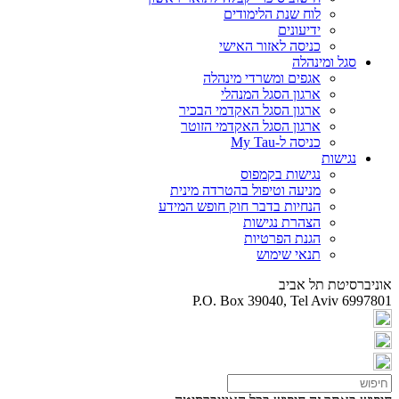
לוח שנת הלימודים
ידיעונים
כניסה לאזור האישי
סגל ומינהלה
אגפים ומשרדי מינהלה
ארגון הסגל המנהלי
ארגון הסגל האקדמי הבכיר
ארגון הסגל האקדמי הזוטר
כניסה ל-My Tau
נגישות
נגישות בקמפוס
מניעה וטיפול בהטרדה מינית
הנחיות בדבר חוק חופש המידע
הצהרת נגישות
הגנת הפרטיות
תנאי שימוש
אוניברסיטת תל אביב
P.O. Box 39040, Tel Aviv 6997801