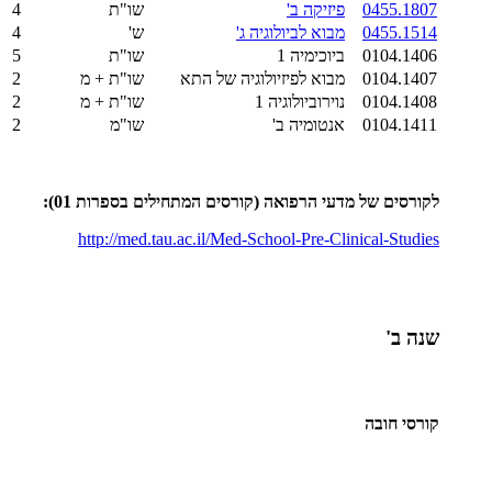
0455.1807
פיזיקה ב'
שו"ת
4
0455.1514
מבוא לביולוגיה ג'
ש'
4
0104.1406
ביוכימיה 1
שו"ת
5
0104.1407
מבוא לפיזיולוגיה של התא
שו"ת + מ
2
0104.1408
נוירוביולוגיה 1
שו"ת + מ
2
0104.1411
אנטומיה ב'
שו"מ
2
לקורסים של מדעי הרפואה (קורסים המתחילים בספרות 01):
http://med.tau.ac.il/Med-School-Pre-Clinical-Studies
שנה ב'
קורסי חובה