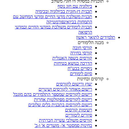
תוכניות במסלול דו חוגי/ משולב
ביולוגיה עם חוג נוסף
תכנית דו-חוגית בביולוגיה ובכימיה
תכנית משולבת מדעי החיים ומדעי המחשב עם
התמחות בביואינפורמטיקה
תכנית לימודים משולבת במדעי החיים ובמדעי
הרפואה
תלמידים לתואר ראשון
מבנה הלימודים
קורסי חובה
קורסי בחירה
קורסים בשפה האנגלית
הדרכה בנושא בטיחות
ניסויים בבע"ח
סיום לימודים
קורסים ובחינות
יעוץ ורישום לקורסים
רישום מאוחר לקורסים ושינויים
רישום לקורסים שמספר התלמידים בהם מוגבל
רישום לקורסים מפקולטות אחרות
רישום לקורסים בתכנית כלים שלובים
רשימות קורסים
סיורים לימודיים
קורסים משולבי עשייה חברתית
בחינות סמסטר א'- מועדים א' ו-ב'