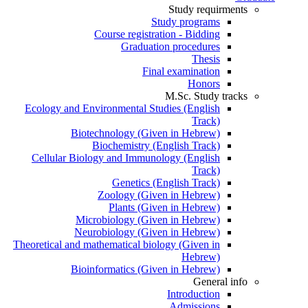
Study requirments
Study programs
Course registration - Bidding
Graduation procedures
Thesis
Final examination
Honors
M.Sc. Study tracks
Ecology and Environmental Studies (English
Track)
Biotechnology (Given in Hebrew)
Biochemistry (English Track)
Cellular Biology and Immunology (English
Track)
Genetics (English Track)
Zoology (Given in Hebrew)
Plants (Given in Hebrew)
Microbiology (Given in Hebrew)
Neurobiology (Given in Hebrew)
Theoretical and mathematical biology (Given in
Hebrew)
Bioinformatics (Given in Hebrew)
General info
Introduction
Admissions