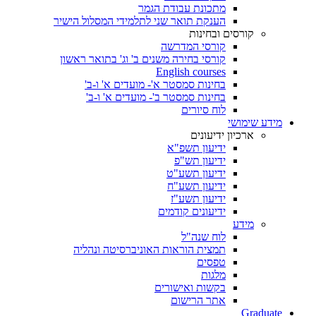
מתכונת עבודת הגמר
הענקת תואר שני לתלמידי המסלול הישיר
קורסים ובחינות
קורסי המדרשה
קורסי בחירה משנים ב' וג' בתואר ראשון
English courses
בחינות סמסטר א'- מועדים א' ו-ב'
בחינות סמסטר ב'- מועדים א' ו-ב'
לוח סיורים
מידע שימושי
ארכיון ידיעונים
ידיעון תשפ"א
ידיעון תש"פ
ידיעון תשע"ט
ידיעון תשע"ח
ידיעון תשע"ז
ידיעונים קודמים
מידע
לוח שנה"ל
תמצית הוראות האוניברסיטה ונהליה
טפסים
מלגות
בקשות ואישורים
אתר הרישום
Graduate