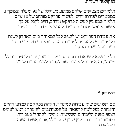
בפקולטה השנייה.
תלמידים מצטיינים שלהם ממוצע משוקלל של 90 ומעלה (במשך 3
סמסטרים לפחות) יורשו לעשות
פרויקט מורחב
של 10 ש"ס.
תלמיד שמעוניין לעשות פרויקט מורחב, חייב לקבל על כך
אישור
מראש
ממרכז התכנית ולהגיש טופס חתום במזכירות.
את עבודת הפרויקט יש להגיש לכל המאוחר ביום האחרון לשנת
הלימודים. יש להעביר למזכירות הסטודנטים עותק מדף כותרת
העבודה לרישום ומעקב.
תלמיד שלא יגיש את עבודת הפרויקט במועד, ידווח לו ציון "נכשל"
מינהלי, והוא יחויב להירשם שוב לקורס ולשלם עבורו שכ"ל.
סמינריון *
סטודנט יגיש שתי עבודות סמינריון, האחת בפקולטה למדעי החיים
והאחרת בפקולטה לרפואה. על הסטודנטים להיערך מראש לעומס
הצפוי בשנת הלימודים השלישית. מומלץ להתחיל בעבודות
הסמינריוניות כבר בקיץ שבין שנה ב' לג' או בראשית השנה
השלישית.