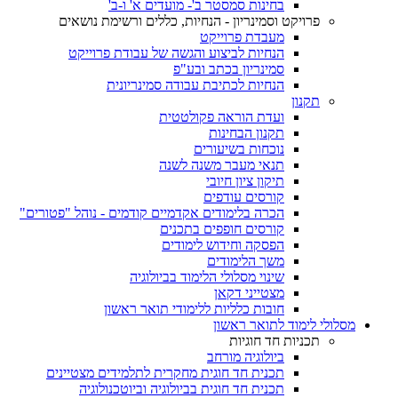
בחינות סמסטר ב'- מועדים א' ו-ב'
פרויקט וסמינריון - הנחיות, כללים ורשימת נושאים
מעבדת פרוייקט
הנחיות לביצוע והגשה של עבודת פרוייקט
סמינריון בכתב ובע"פ
הנחיות לכתיבת עבודה סמינריונית
תקנון
ועדת הוראה פקולטטית
תקנון הבחינות
נוכחות בשיעורים
תנאי מעבר משנה לשנה
תיקון ציון חיובי
קורסים עודפים
הכרה בלימודים אקדמיים קודמים - נוהל "פטורים"
קורסים חופפים בתכנים
הפסקה וחידוש לימודים
משך הלימודים
שינוי מסלולי הלימוד בביולוגיה
מצטייני דקאן
חובות כלליות ללימודי תואר ראשון
מסלולי לימוד לתואר ראשון
תכניות חד חוגיות
ביולוגיה מורחב
תכנית חד חוגית מחקרית לתלמידים מצטיינים
תכנית חד חוגית בביולוגיה וביוטכנולוגיה