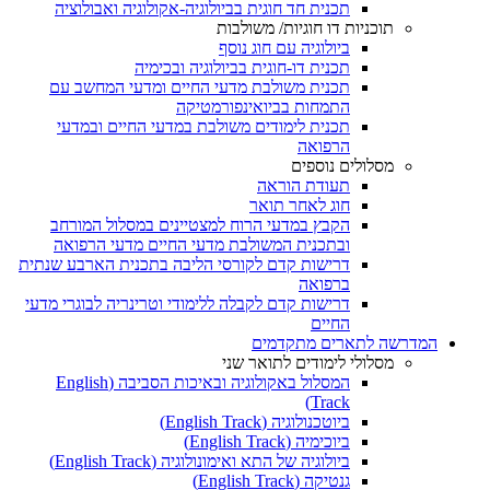
תכנית חד חוגית בביולוגיה-אקולוגיה ואבולוציה
תוכניות דו חוגיות/ משולבות
ביולוגיה עם חוג נוסף
תכנית דו-חוגית בביולוגיה ובכימיה
תכנית משולבת מדעי החיים ומדעי המחשב עם
התמחות בביואינפורמטיקה
תכנית לימודים משולבת במדעי החיים ובמדעי
הרפואה
מסלולים נוספים
תעודת הוראה
חוג לאחר תואר
הקבץ במדעי הרוח למצטיינים במסלול המורחב
ובתכנית המשולבת מדעי החיים מדעי הרפואה
דרישות קדם לקורסי הליבה בתכנית הארבע שנתית
ברפואה
דרישות קדם לקבלה ללימודי וטרינריה לבוגרי מדעי
החיים
המדרשה לתארים מתקדמים
מסלולי לימודים לתואר שני
המסלול באקולוגיה ובאיכות הסביבה (English
Track)
ביוטכנולוגיה (English Track)
ביוכימיה (English Track)
ביולוגיה של התא ואימונולוגיה (English Track)
גנטיקה (English Track)