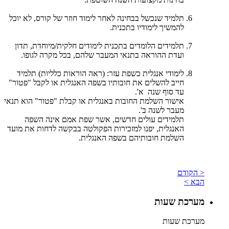
תלמיד שנכשל בבחינה לאחר לימוד חוזר של קורס, לא יוכל
להמשיך לימודיו בתכנית.
תלמידים הלומדים בתכנית לימודים חלקית/מיוחדת, תדון
ועדת ההוראה בתנאי המעבר שלהם, בכל מקרה לגופו.
לימודי אנגלית כשפת עזר: (ראה הוראות כלליות) תלמיד
חייב להשלים את חובותיו בשפה האנגלית או לקבל "פטור"
עד סוף שנה א'.
אישור השלמת החובות באנגלית או קבלת "פטור" הוא תנאי
מעבר לשנה ב'.
תלמידים עולים חדשים, אשר שפת אמם אינה השפה
האנגלית, יפנו למזכירות הפקולטה בבקשה לדחות את מועד
השלמת חובותיהם בשפה האנגלית.
< הקודם
הבא >
מערכת שעות
מערכת שעות