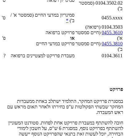
סמינריון רפואה
ס'
0104.3502.02 (סמסטר
ב')
סמינריון במדעי החיים (סמסטר א' /
0455.xxxx
ס'
ב')
*
0104.3503 (רפואה)
0455.3610
(חיים סמסטר
פרויקט ברפואה
א')
או
פ'
0455.3810
(חיים סמסטר
פרויקט במדעי החיים
ב')
0104.3611
מעבדת פרויקט למצטיינים ברפואה
?
פרויקט
במסגרת פרויקט המחקר, התלמיד ישתלב באחת ממעבדות
המחקר שבשתי הפקולטות ע"פ בחירתו ולאחר תאום מראש עם
ראש המעבדה.
חובה להשתתף במעבדת פרויקט אחת לפחות. סטודנט המעוניין
להשתתף בפרויקט נוסף, במסגרת 6 ש"ס, על חשבון לימודי
הבחירה, יוכל לעשות זאת בתנאי שהפרויקט הנוסף ייעשה