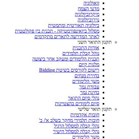
זואולוגיה
מדעי הצמח
מיקרוביולוגיה
נוירוביולוגיה
ביולוגיה תאורטית ומתמטית
מסלול ביואינפורמטיקה - תכנית בין פקולטטית
לאתר המדרשה לתארים מתקדמים
תקנון התואר השני
אודות התכנית
נוהל קבלת תלמידים
תכנית הלימודים ומעקב אחר ביצועה
מלגות קיום
רישום לקורסים בשיטת Bidding
בחירת מנחים
משך הלימודים
עבודת גמר
בחינת גמר
נהלי סיום התואר
סיום לימודים בהצטיינות
תקנון תואר שלישי
חובות אקדמיות
חובות תלמידי מחקר בשלב א'/ ב'
נהלי קבלה למסלול הרגיל
נהלי קבלה למסלול הישיר
משך הלימודים