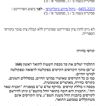
סמינריון (שנה ב' / ג', סמסטר א' / ב')
0455.2223
-
ניהול מידע ביבליוגרפי
-
לפני
ביצוע הפרוייקט /
סמינריון (שנה ב' / ג', סמסטר א' / ב')
לא ניתן להזין ציון בפרוייקט /סמינריון ללא קבלת ציון עובר בקורסי
הספרייה.
קורסי בחירה
התלמיד ישלים את סך מכסת השעות לתואר ראשון (160
.
ש"ס)
מתוך הקורסים הקיימים בפקולטה לרפואה ובפקולטה
למדעי החיים.
כמו כן כל הקורסים שאושרו במדעי החיים, במסלולים השונים,
כקורסי בחירה, מאושרים אוטומטית.
מכסה זו כוללת קורסים בהיקף של 4 ש"ס במסגרת "תכנית שאר
רוח". התכנית היא חובה בתואר החל מתשפ"ב וניתן להירשם
לקורסים בתכנית החל משנת תשפ"ג. ציוני הקורסים אינם
משתקללים בממוצע התואר.