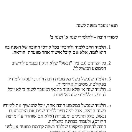
תנאי מעבר משנה לשנה
לימודי חובה
–
לתלמידי שנה א' ושנה ב'
תלמיד חייב ללמוד ולהיבחן בכל קורסי החובה של השנה בה
הוא לומד, אלא אם קיבל אישור אחר מוועדת הוראה.
כל הציונים (גם ציון "נכשל" שלא תוקן) נכנסים לחישוב
הממוצע המשוקלל.
תלמיד שנכשל בשני מקצועות חובה ויותר, יופסקו לימודיו
בפקולטה, מסיבות אקדמיות.
תלמיד שנה א' שלא עמד בתנאי המעבר לשנה ב' לא יוכל
להירשם ללימודי שנה א' שנית.
תלמיד שנכשל במקצוע חובה אחד, יוכל להמשיך את לימודיו
בשנה הבאה, אבל יהיה חייב ללמוד שנית את המקצוע בו
נכשל, כולל תרגילים ומעבדות (אלא אם שוחרר ע"י מרצה
הקורס), ולעמוד בבחינה בהצלחה.
חובה להיבחן במקצוע שנלמד בשנה קודמת במועד א', לפני
בחינות מקצועות השנה השוטפת.