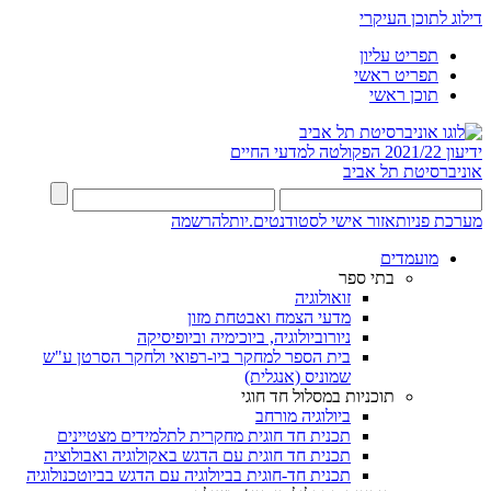
דילוג לתוכן העיקרי
תפריט עליון
תפריט ראשי
תוכן ראשי
ידיעון 2021/22
הפקולטה למדעי החיים
אוניברסיטת תל אביב
מערכת פניות
אזור אישי לסטודנטים.יות
להרשמה
מועמדים
בתי ספר
זואולוגיה
מדעי הצמח ואבטחת מזון
ניורוביולוגיה, ביוכימיה וביופיסיקה
בית הספר למחקר ביו-רפואי ולחקר הסרטן ע"ש
שמוניס (אנגלית)
תוכניות במסלול חד חוגי
ביולוגיה מורחב
תכנית חד חוגית מחקרית לתלמידים מצטיינים
תכנית חד חוגית עם הדגש באקולוגיה ואבולוציה
תכנית חד-חוגית בביולוגיה עם הדגש בביוטכנולוגיה