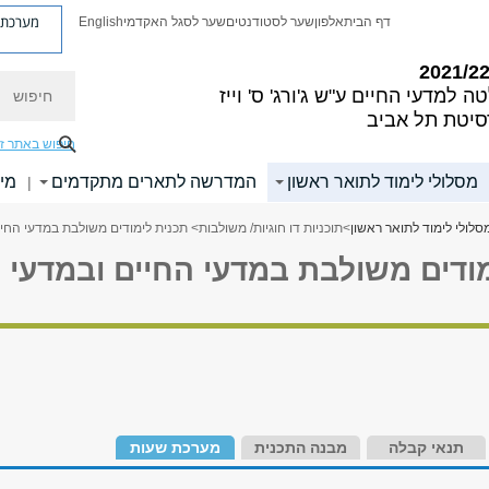
מערכת פ
דף הבית
אלפון
שער לסטודנטים
שער לסגל האקדמי
English
חיפוש
ה למדעי החיים
ע"ש ג'ורג' ס' וייז
סיטת תל אביב
חיפוש באתר ז
מסלולי לימוד לתואר ראשון
המדרשה לתארים מתקדמים
מי
|
סלולי לימוד לתואר ראשון
>
תוכניות דו חוגיות/ משולבות
> תכנית לימודים משולבת במדעי החי
מודים משולבת במדעי החיים ובמדעי
תנאי קבלה
מבנה התכנית
מערכת שעות