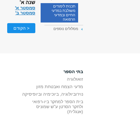
שנה א'
תכנית לימודים
סמסטר א'
משולבת במדעי
סמסטר ב'
החיים ובמדעי
הרפואה
< הקודם
מסלולים נוספים
בתי הספר
זואולוגיה
מדעי הצמח ואבטחת מזון
נוירוביולוגיה, ביוכימיה וביופיסיקה
בית הספר למחקר ביו-רפואי
ולחקר הסרטן ע"ש שמוניס
(אנגלית)