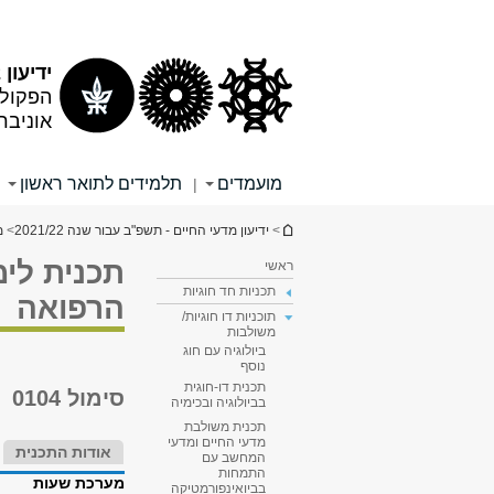
תוכן
תפריט
עליון
ראשי
ידיעון 2021/22
הפקולט
אוניבר
מועמדים
תלמידים לתואר ראשון
|
הינך נמצא כאן
>
ידיעון מדעי החיים - תשפ"ב עבור שנה 2021/22
>
מ
תכנית לי
ראשי
תכניות חד חוגיות
הרפואה
תוכניות דו חוגיות/
משולבות
ביולוגיה עם חוג
נוסף
תכנית דו-חוגית
סימול 0104
בביולוגיה ובכימיה
תכנית משולבת
מדעי החיים ומדעי
אודות התכנית
המחשב עם
התמחות
מערכת שעות
בביואינפורמטיקה