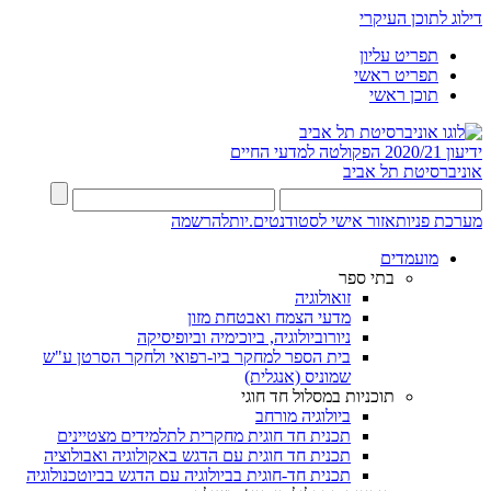
דילוג לתוכן העיקרי
תפריט עליון
תפריט ראשי
תוכן ראשי
ידיעון 2020/21
הפקולטה למדעי החיים
אוניברסיטת תל אביב
מערכת פניות
אזור אישי לסטודנטים.יות
להרשמה
מועמדים
בתי ספר
זואולוגיה
מדעי הצמח ואבטחת מזון
ניורוביולוגיה, ביוכימיה וביופיסיקה
בית הספר למחקר ביו-רפואי ולחקר הסרטן ע"ש
שמוניס (אנגלית)
תוכניות במסלול חד חוגי
ביולוגיה מורחב
תכנית חד חוגית מחקרית לתלמידים מצטיינים
תכנית חד חוגית עם הדגש באקולוגיה ואבולוציה
תכנית חד-חוגית בביולוגיה עם הדגש בביוטכנולוגיה