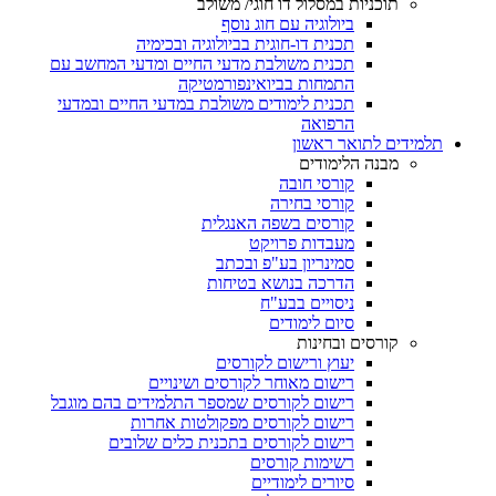
תוכניות במסלול דו חוגי/ משולב
ביולוגיה עם חוג נוסף
תכנית דו-חוגית בביולוגיה ובכימיה
תכנית משולבת מדעי החיים ומדעי המחשב עם
התמחות בביואינפורמטיקה
תכנית לימודים משולבת במדעי החיים ובמדעי
הרפואה
תלמידים לתואר ראשון
מבנה הלימודים
קורסי חובה
קורסי בחירה
קורסים בשפה האנגלית
מעבדות פרויקט
סמינריון בע"פ ובכתב
הדרכה בנושא בטיחות
ניסויים בבע"ח
סיום לימודים
קורסים ובחינות
יעוץ ורישום לקורסים
רישום מאוחר לקורסים ושינויים
רישום לקורסים שמספר התלמידים בהם מוגבל
רישום לקורסים מפקולטות אחרות
רישום לקורסים בתכנית כלים שלובים
רשימות קורסים
סיורים לימודיים