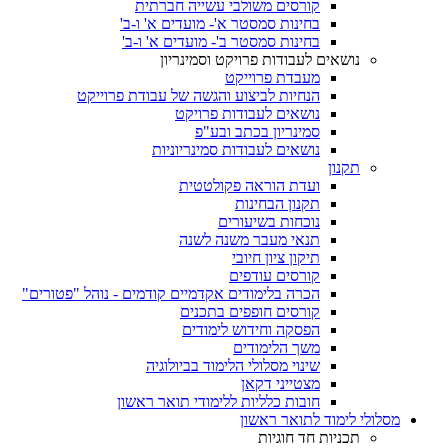
קורסים משולבי עשייה חברתית
בחינות סמסטר א'- מועדים א' ו-ב'
בחינות סמסטר ב'- מועדים א' ו-ב'
נושאים לעבודות פרויקט וסמינריון
מעבדת פרוייקט
הנחיות לביצוע והגשה של עבודת פרוייקט
נושאים לעבודות פרויקט
סמינריון בכתב ובע"פ
נושאים לעבודות סמינריוניות
תקנון
ועדת הוראה פקולטטית
תקנון הבחינות
נוכחות בשיעורים
תנאי מעבר משנה לשנה
תיקון ציון חיובי
קורסים עודפים
הכרה בלימודים אקדמיים קודמים - נוהל "פטורים"
קורסים חופפים בתכנים
הפסקה וחידוש לימודים
משך הלימודים
שינוי מסלולי הלימוד בביולוגיה
מצטייני דקאן
חובות כלליות ללימודי תואר ראשון
מסלולי לימוד לתואר ראשון
תכניות חד חוגיות