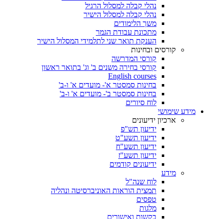
נהלי קבלה למסלול הרגיל
נהלי קבלה למסלול הישיר
משך הלימודים
מתכונת עבודת הגמר
הענקת תואר שני לתלמידי המסלול הישיר
קורסים ובחינות
קורסי המדרשה
קורסי בחירה משנים ב' וג' בתואר ראשון
English courses
בחינות סמסטר א'- מועדים א' ו-ב'
בחינות סמסטר ב'- מועדים א' ו-ב'
לוח סיורים
מידע שימושי
ארכיון ידיעונים
ידיעון תש"פ
ידיעון תשע"ט
ידיעון תשע"ח
ידיעון תשע"ז
ידיעונים קודמים
מידע
לוח שנה"ל
תמצית הוראות האוניברסיטה ונהליה
טפסים
מלגות
בקשות ואישורים