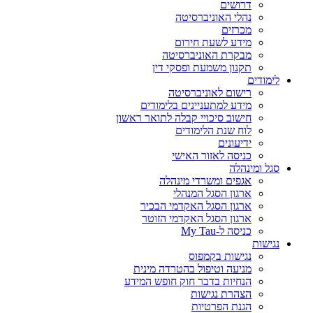
דרושים
נהלי האוניברסיטה
מכרזים
מידע לשעת חירום
מבקרת האוניברסיטה
תקנון משמעת ופסקי דין
לימודים
רישום לאוניברסיטה
מידע למתעניינים בלימודים
חישוב סיכויי קבלה לתואר ראשון
לוח שנת הלימודים
ידיעונים
כניסה לאזור האישי
סגל ומינהלה
אגפים ומשרדי מינהלה
ארגון הסגל המנהלי
ארגון הסגל האקדמי הבכיר
ארגון הסגל האקדמי הזוטר
כניסה ל-My Tau
נגישות
נגישות בקמפוס
מניעה וטיפול בהטרדה מינית
הנחיות בדבר חוק חופש המידע
הצהרת נגישות
הגנת הפרטיות