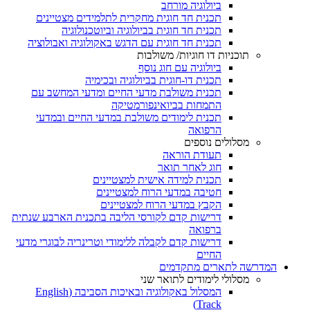
ביולוגיה מורחב
תכנית חד חוגית מחקרית לתלמידים מצטיינים
תכנית חד חוגית בביולוגיה וביוטכנולוגיה
תכנית חד חוגית עם הדגש באקולוגיה ואבולוציה
תוכניות דו חוגיות/ משולבות
ביולוגיה עם חוג נוסף
תכנית דו-חוגית בביולוגיה ובכימיה
תכנית משולבת מדעי החיים ומדעי המחשב עם
התמחות בביואינפורמטיקה
תכנית לימודים משולבת במדעי החיים ובמדעי
הרפואה
מסלולים נוספים
תעודת הוראה
חוג לאחר תואר
תכנית למידה אישית למצטיינים
חטיבה במדעי הרוח למצטיינים
הקבץ במדעי הרוח למצטיינים
דרישות קדם לקורסי הליבה בתכנית הארבע שנתית
ברפואה
דרישות קדם לקבלה ללימודי וטרינריה לבוגרי מדעי
החיים
המדרשה לתארים מתקדמים
מסלולי לימודים לתואר שני
המסלול באקולוגיה ובאיכות הסביבה (English
Track)