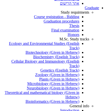
אתר הרישום
Graduate
Study requirments
Course registration - Bidding
Graduation procedures
Thesis
Final examination
Honors
M.Sc. Study tracks
Ecology and Environmental Studies (English
Track)
Biotechnology (Given in Hebrew)
Biochemistry (English Track)
Cellular Biology and Immunology (English
Track)
Genetics (English Track)
Zoology (Given in Hebrew)
Plants (Given in Hebrew)
Microbiology (Given in Hebrew)
Neurobiology (Given in Hebrew)
Theoretical and mathematical biology (Given in
Hebrew)
Bioinformatics (Given in Hebrew)
General info
Introduction