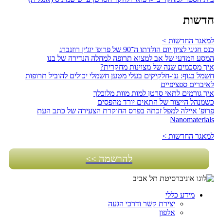
חדשות
למאגר החדשות >
כנס חגיגי לציון יום הולדתו ה־90 של פרופ' יוג'ין רוזנברג
המסע המדעי של אב למצוא תרופה למחלה הנדירה של בנו
איך מסכמים שנה של מצוינות מחקרית?
חשמל בגוף: ננו-חלקיקים בעלי מטען חשמלי יכולים להוביל תרופות
לאיברים ספציפיים
איך גורמים לתאי סרטן למות מוות מלוכלך
כשמנהל הייצור של התאים יורד מהפסים
פרופ' איילה למפל זכתה בפרס החוקרת הצעירה של כתב העת
Nanomaterials
למאגר החדשות >
להרשמה >>
מידע כללי
יצירת קשר ודרכי הגעה
אלפון