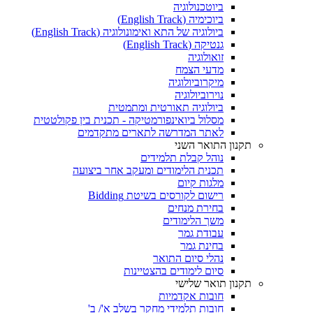
ביוטכנולוגיה
ביוכימיה (English Track)
ביולוגיה של התא ואימונולוגיה (English Track)
גנטיקה (English Track)
זואולוגיה
מדעי הצמח
מיקרוביולוגיה
נוירוביולוגיה
ביולוגיה תאורטית ומתמטית
מסלול ביואינפורמטיקה - תכנית בין פקולטטית
לאתר המדרשה לתארים מתקדמים
תקנון התואר השני
נוהל קבלת תלמידים
תכנית הלימודים ומעקב אחר ביצועה
מלגות קיום
רישום לקורסים בשיטת Bidding
בחירת מנחים
משך הלימודים
עבודת גמר
בחינת גמר
נהלי סיום התואר
סיום לימודים בהצטיינות
תקנון תואר שלישי
חובות אקדמיות
חובות תלמידי מחקר בשלב א'/ ב'