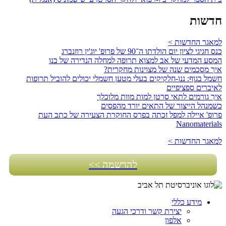
חדשות
למאגר החדשות >
כנס חגיגי לציון יום הולדתו ה־90 של פרופ' יוג'ין רוזנברג
המסע המדעי של אב למצוא תרופה למחלה הנדירה של בנו
איך מסכמים שנה של מצוינות מחקרית?
חשמל בגוף: ננו-חלקיקים בעלי מטען חשמלי יכולים להוביל תרופות
לאיברים ספציפיים
איך גורמים לתאי סרטן למות מוות מלוכלך
כשמנהל הייצור של התאים יורד מהפסים
פרופ' איילה למפל זכתה בפרס החוקרת הצעירה של כתב העת
Nanomaterials
למאגר החדשות >
להרשמה >>
מידע כללי
יצירת קשר ודרכי הגעה
אלפון