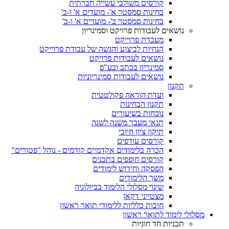
קורסים משולבי עשייה חברתית
בחינות סמסטר א'- מועדים א' ו-ב'
בחינות סמסטר ב'- מועדים א' ו-ב'
נושאים לעבודות פרויקט וסמינריון
מעבדת פרוייקט
הנחיות לביצוע והגשה של עבודת פרוייקט
נושאים לעבודות פרויקט
סמינריון בכתב ובע"פ
נושאים לעבודות סמינריוניות
תקנון
ועדת הוראה פקולטטית
תקנון הבחינות
נוכחות בשיעורים
תנאי מעבר משנה לשנה
תיקון ציון חיובי
קורסים עודפים
הכרה בלימודים אקדמיים קודמים - נוהל "פטורים"
קורסים חופפים בתכנים
הפסקה וחידוש לימודים
משך הלימודים
שינוי מסלולי הלימוד בביולוגיה
מצטייני דקאן
חובות כלליות ללימודי תואר ראשון
מסלולי לימוד לתואר ראשון
תכניות חד חוגיות