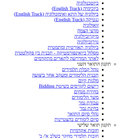
ביוטכנולוגיה
ביוכימיה (English Track)
ביולוגיה של התא ואימונולוגיה (English Track)
גנטיקה (English Track)
זואולוגיה
מדעי הצמח
מיקרוביולוגיה
נוירוביולוגיה
ביולוגיה תאורטית ומתמטית
מסלול ביואינפורמטיקה - תכנית בין פקולטטית
לאתר המדרשה לתארים מתקדמים
תקנון התואר השני
נוהל קבלת תלמידים
תכנית הלימודים ומעקב אחר ביצועה
מלגות קיום
רישום לקורסים בשיטת Bidding
בחירת מנחים
משך הלימודים
עבודת גמר
בחינת גמר
נהלי סיום התואר
סיום לימודים בהצטיינות
תקנון תואר שלישי
חובות אקדמיות
חובות תלמידי מחקר בשלב א'/ ב'