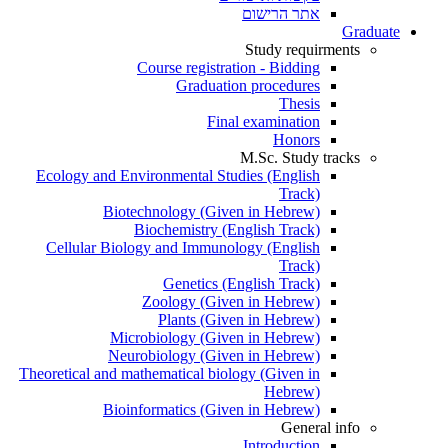
אתר הרישום
Graduate
Study requirments
Course registration - Bidding
Graduation procedures
Thesis
Final examination
Honors
M.Sc. Study tracks
Ecology and Environmental Studies (English
Track)
Biotechnology (Given in Hebrew)
Biochemistry (English Track)
Cellular Biology and Immunology (English
Track)
Genetics (English Track)
Zoology (Given in Hebrew)
Plants (Given in Hebrew)
Microbiology (Given in Hebrew)
Neurobiology (Given in Hebrew)
Theoretical and mathematical biology (Given in
Hebrew)
Bioinformatics (Given in Hebrew)
General info
Introduction