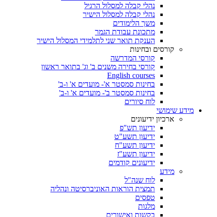
נהלי קבלה למסלול הרגיל
נהלי קבלה למסלול הישיר
משך הלימודים
מתכונת עבודת הגמר
הענקת תואר שני לתלמידי המסלול הישיר
קורסים ובחינות
קורסי המדרשה
קורסי בחירה משנים ב' וג' בתואר ראשון
English courses
בחינות סמסטר א'- מועדים א' ו-ב'
בחינות סמסטר ב'- מועדים א' ו-ב'
לוח סיורים
מידע שימושי
ארכיון ידיעונים
ידיעון תש"פ
ידיעון תשע"ט
ידיעון תשע"ח
ידיעון תשע"ז
ידיעונים קודמים
מידע
לוח שנה"ל
תמצית הוראות האוניברסיטה ונהליה
טפסים
מלגות
בקשות ואישורים