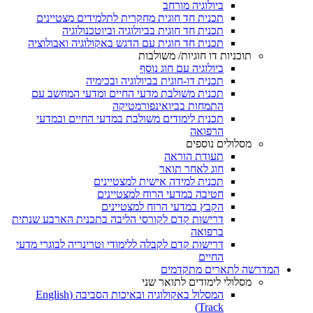
ביולוגיה מורחב
תכנית חד חוגית מחקרית לתלמידים מצטיינים
תכנית חד חוגית בביולוגיה וביוטכנולוגיה
תכנית חד חוגית עם הדגש באקולוגיה ואבולוציה
תוכניות דו חוגיות/ משולבות
ביולוגיה עם חוג נוסף
תכנית דו-חוגית בביולוגיה ובכימיה
תכנית משולבת מדעי החיים ומדעי המחשב עם
התמחות בביואינפורמטיקה
תכנית לימודים משולבת במדעי החיים ובמדעי
הרפואה
מסלולים נוספים
תעודת הוראה
חוג לאחר תואר
תכנית למידה אישית למצטיינים
חטיבה במדעי הרוח למצטיינים
הקבץ במדעי הרוח למצטיינים
דרישות קדם לקורסי הליבה בתכנית הארבע שנתית
ברפואה
דרישות קדם לקבלה ללימודי וטרינריה לבוגרי מדעי
החיים
המדרשה לתארים מתקדמים
מסלולי לימודים לתואר שני
המסלול באקולוגיה ובאיכות הסביבה (English
Track)