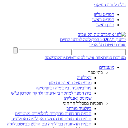
דילוג לתוכן העיקרי
תפריט עליון
תפריט ראשי
תוכן ראשי
ידיעון 2020/21
הפקולטה למדעי החיים
אוניברסיטת תל אביב
מערכת פניות
אזור אישי לסטודנטים.יות
להרשמה
מועמדים
בתי ספר
זואולוגיה
מדעי הצמח ואבטחת מזון
ניורוביולוגיה, ביוכימיה וביופיסיקה
בית הספר למחקר ביו-רפואי ולחקר הסרטן ע"ש
שמוניס (אנגלית)
תוכניות במסלול חד חוגי
ביולוגיה מורחב
תכנית חד חוגית מחקרית לתלמידים מצטיינים
תכנית חד חוגית עם הדגש באקולוגיה ואבולוציה
תכנית חד-חוגית בביולוגיה עם הדגש בביוטכנולוגיה