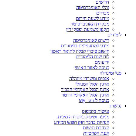
דרושים
נהלי האוניברסיטה
מכרזים
מידע לשעת חירום
מבקרת האוניברסיטה
תקנון משמעת ופסקי דין
לימודים
רישום לאוניברסיטה
מידע למתעניינים בלימודים
חישוב סיכויי קבלה לתואר ראשון
לוח שנת הלימודים
ידיעונים
כניסה לאזור האישי
סגל ומינהלה
אגפים ומשרדי מינהלה
ארגון הסגל המנהלי
ארגון הסגל האקדמי הבכיר
ארגון הסגל האקדמי הזוטר
כניסה ל-My Tau
נגישות
נגישות בקמפוס
מניעה וטיפול בהטרדה מינית
הנחיות בדבר חוק חופש המידע
הצהרת נגישות
הגנת הפרטיות