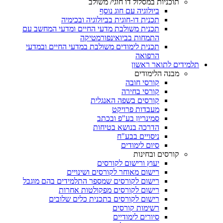
תוכניות במסלול דו חוגי/ משולב
ביולוגיה עם חוג נוסף
תכנית דו-חוגית בביולוגיה ובכימיה
תכנית משולבת מדעי החיים ומדעי המחשב עם
התמחות בביואינפורמטיקה
תכנית לימודים משולבת במדעי החיים ובמדעי
הרפואה
תלמידים לתואר ראשון
מבנה הלימודים
קורסי חובה
קורסי בחירה
קורסים בשפה האנגלית
מעבדות פרויקט
סמינריון בע"פ ובכתב
הדרכה בנושא בטיחות
ניסויים בבע"ח
סיום לימודים
קורסים ובחינות
יעוץ ורישום לקורסים
רישום מאוחר לקורסים ושינויים
רישום לקורסים שמספר התלמידים בהם מוגבל
רישום לקורסים מפקולטות אחרות
רישום לקורסים בתכנית כלים שלובים
רשימות קורסים
סיורים לימודיים