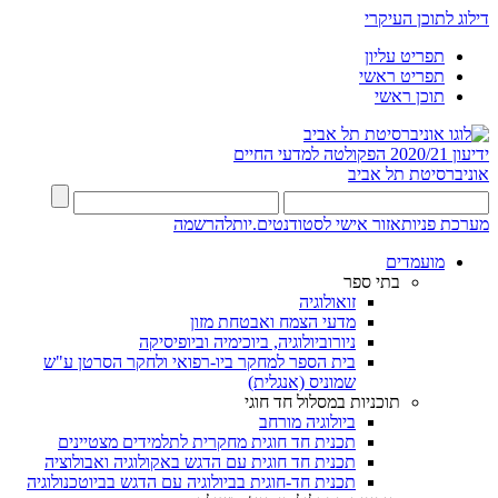
דילוג לתוכן העיקרי
תפריט עליון
תפריט ראשי
תוכן ראשי
ידיעון 2020/21
הפקולטה למדעי החיים
אוניברסיטת תל אביב
מערכת פניות
אזור אישי לסטודנטים.יות
להרשמה
מועמדים
בתי ספר
זואולוגיה
מדעי הצמח ואבטחת מזון
ניורוביולוגיה, ביוכימיה וביופיסיקה
בית הספר למחקר ביו-רפואי ולחקר הסרטן ע"ש
שמוניס (אנגלית)
תוכניות במסלול חד חוגי
ביולוגיה מורחב
תכנית חד חוגית מחקרית לתלמידים מצטיינים
תכנית חד חוגית עם הדגש באקולוגיה ואבולוציה
תכנית חד-חוגית בביולוגיה עם הדגש בביוטכנולוגיה