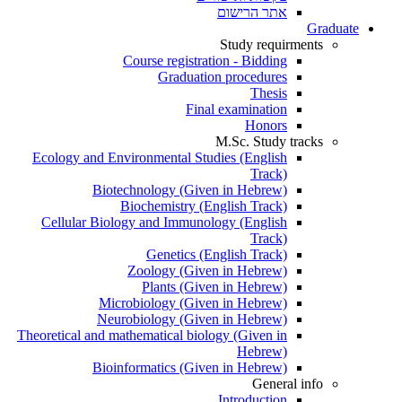
אתר הרישום
Graduate
Study requirments
Course registration - Bidding
Graduation procedures
Thesis
Final examination
Honors
M.Sc. Study tracks
Ecology and Environmental Studies (English
Track)
Biotechnology (Given in Hebrew)
Biochemistry (English Track)
Cellular Biology and Immunology (English
Track)
Genetics (English Track)
Zoology (Given in Hebrew)
Plants (Given in Hebrew)
Microbiology (Given in Hebrew)
Neurobiology (Given in Hebrew)
Theoretical and mathematical biology (Given in
Hebrew)
Bioinformatics (Given in Hebrew)
General info
Introduction