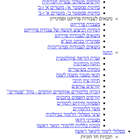
קורסים משולבי עשייה חברתית
בחינות סמסטר א'- מועדים א' ו-ב'
בחינות סמסטר ב'- מועדים א' ו-ב'
נושאים לעבודות פרויקט וסמינריון
מעבדת פרוייקט
הנחיות לביצוע והגשה של עבודת פרוייקט
נושאים לעבודות פרויקט
סמינריון בכתב ובע"פ
נושאים לעבודות סמינריוניות
תקנון
ועדת הוראה פקולטטית
תקנון הבחינות
נוכחות בשיעורים
תנאי מעבר משנה לשנה
תיקון ציון חיובי
קורסים עודפים
הכרה בלימודים אקדמיים קודמים - נוהל "פטורים"
קורסים חופפים בתכנים
הפסקה וחידוש לימודים
משך הלימודים
שינוי מסלולי הלימוד בביולוגיה
מצטייני דקאן
חובות כלליות ללימודי תואר ראשון
מסלולי לימוד לתואר ראשון
תכניות חד חוגיות