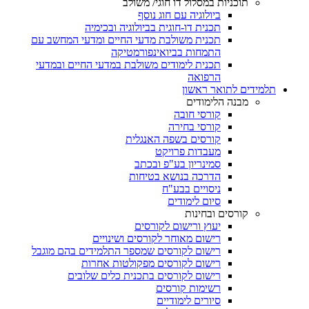
תוכניות במסלול דו חוגי/ משולב
ביולוגיה עם חוג נוסף
תכנית דו-חוגית בביולוגיה ובכימיה
תכנית משולבת מדעי החיים ומדעי המחשב עם
התמחות בביואינפורמטיקה
תכנית לימודים משולבת במדעי החיים ובמדעי
הרפואה
תלמידים לתואר ראשון
מבנה הלימודים
קורסי חובה
קורסי בחירה
קורסים בשפה האנגלית
מעבדות פרויקט
סמינריון בע"פ ובכתב
הדרכה בנושא בטיחות
ניסויים בבע"ח
סיום לימודים
קורסים ובחינות
יעוץ ורישום לקורסים
רישום מאוחר לקורסים ושינויים
רישום לקורסים שמספר התלמידים בהם מוגבל
רישום לקורסים מפקולטות אחרות
רישום לקורסים בתכנית כלים שלובים
רשימות קורסים
סיורים לימודיים