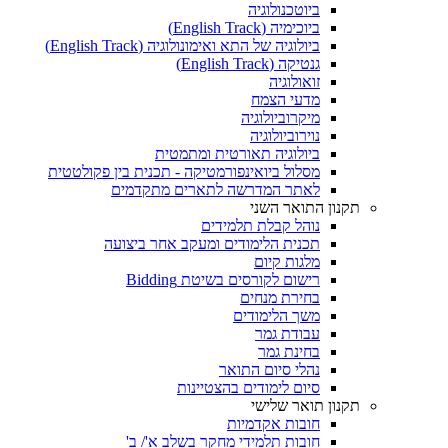
ביוטכנולוגיה
ביוכימיה (English Track)
ביולוגיה של התא ואימונולוגיה (English Track)
גנטיקה (English Track)
זואולוגיה
מדעי הצמח
מיקרוביולוגיה
נוירוביולוגיה
ביולוגיה תאורטית ומתמטית
מסלול ביואינפורמטיקה - תכנית בין פקולטטית
לאתר המדרשה לתארים מתקדמים
תקנון התואר השני
נוהל קבלת תלמידים
תכנית הלימודים ומעקב אחר ביצועה
מלגות קיום
רישום לקורסים בשיטת Bidding
בחירת מנחים
משך הלימודים
עבודת גמר
בחינת גמר
נהלי סיום התואר
סיום לימודים בהצטיינות
תקנון תואר שלישי
חובות אקדמיות
חובות תלמידי מחקר בשלב א'/ ב'