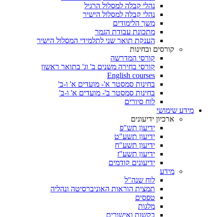
נהלי קבלה למסלול הרגיל
נהלי קבלה למסלול הישיר
משך הלימודים
מתכונת עבודת הגמר
הענקת תואר שני לתלמידי המסלול הישיר
קורסים ובחינות
קורסי המדרשה
קורסי בחירה משנים ב' וג' בתואר ראשון
English courses
בחינות סמסטר א'- מועדים א' ו-ב'
בחינות סמסטר ב'- מועדים א' ו-ב'
לוח סיורים
מידע שימושי
ארכיון ידיעונים
ידיעון תש"פ
ידיעון תשע"ט
ידיעון תשע"ח
ידיעון תשע"ז
ידיעונים קודמים
מידע
לוח שנה"ל
תמצית הוראות האוניברסיטה ונהליה
טפסים
מלגות
בקשות ואישורים