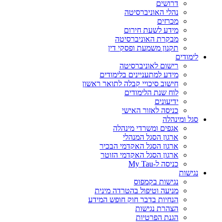
דרושים
נהלי האוניברסיטה
מכרזים
מידע לשעת חירום
מבקרת האוניברסיטה
תקנון משמעת ופסקי דין
לימודים
רישום לאוניברסיטה
מידע למתעניינים בלימודים
חישוב סיכויי קבלה לתואר ראשון
לוח שנת הלימודים
ידיעונים
כניסה לאזור האישי
סגל ומינהלה
אגפים ומשרדי מינהלה
ארגון הסגל המנהלי
ארגון הסגל האקדמי הבכיר
ארגון הסגל האקדמי הזוטר
כניסה ל-My Tau
נגישות
נגישות בקמפוס
מניעה וטיפול בהטרדה מינית
הנחיות בדבר חוק חופש המידע
הצהרת נגישות
הגנת הפרטיות