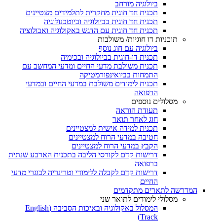
ביולוגיה מורחב
תכנית חד חוגית מחקרית לתלמידים מצטיינים
תכנית חד חוגית בביולוגיה וביוטכנולוגיה
תכנית חד חוגית עם הדגש באקולוגיה ואבולוציה
תוכניות דו חוגיות/ משולבות
ביולוגיה עם חוג נוסף
תכנית דו-חוגית בביולוגיה ובכימיה
תכנית משולבת מדעי החיים ומדעי המחשב עם
התמחות בביואינפורמטיקה
תכנית לימודים משולבת במדעי החיים ובמדעי
הרפואה
מסלולים נוספים
תעודת הוראה
חוג לאחר תואר
תכנית למידה אישית למצטיינים
חטיבה במדעי הרוח למצטיינים
הקבץ במדעי הרוח למצטיינים
דרישות קדם לקורסי הליבה בתכנית הארבע שנתית
ברפואה
דרישות קדם לקבלה ללימודי וטרינריה לבוגרי מדעי
החיים
המדרשה לתארים מתקדמים
מסלולי לימודים לתואר שני
המסלול באקולוגיה ובאיכות הסביבה (English
Track)