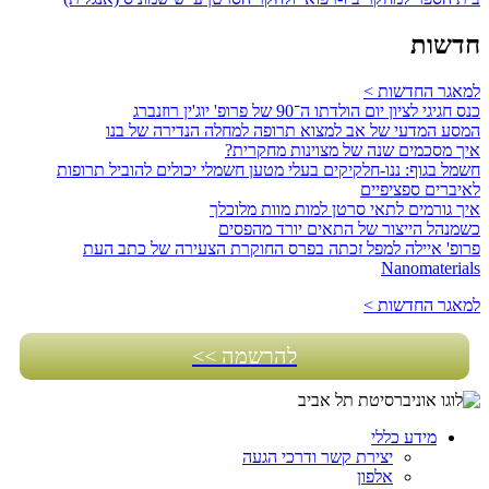
חדשות
למאגר החדשות >
כנס חגיגי לציון יום הולדתו ה־90 של פרופ' יוג'ין רוזנברג
המסע המדעי של אב למצוא תרופה למחלה הנדירה של בנו
איך מסכמים שנה של מצוינות מחקרית?
חשמל בגוף: ננו-חלקיקים בעלי מטען חשמלי יכולים להוביל תרופות
לאיברים ספציפיים
איך גורמים לתאי סרטן למות מוות מלוכלך
כשמנהל הייצור של התאים יורד מהפסים
פרופ' איילה למפל זכתה בפרס החוקרת הצעירה של כתב העת
Nanomaterials
למאגר החדשות >
להרשמה >>
מידע כללי
יצירת קשר ודרכי הגעה
אלפון